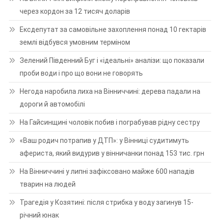
через кордон за 12 тисяч доларів
Ексдепутат за самовільне захоплення понад 10 гектарів
землі відбувся умовним терміном
Зелений Південний Буг і «ідеальні» аналізи: що показали
проби води і про що вони не говорять
Негода наробила лиха на Вінниччині: дерева падали на
дороги й автомобілі
На Гайсинщині чоловік побив і пограбував рідну сестру
«Ваш родич потрапив у ДТП»: у Вінниці судитимуть
афериста, який видурив у вінничанки понад 153 тис. грн
На Вінниччині у липні зафіксовано майже 600 нападів
тварин на людей
Трагедія у Козятині: після стрибка у воду загинув 15-
річний юнак