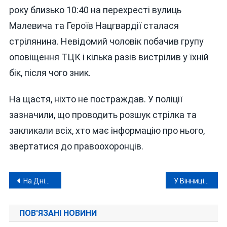
року близько 10:40 на перехресті вулиць
Малевича та Героїв Нацгвардії сталася
стрілянина. Невідомий чоловік побачив групу
оповіщення ТЦК і кілька разів вистрілив у їхній
бік, після чого зник.
На щастя, ніхто не постраждав. У поліції
зазначили, що проводить розшук стрілка та
закликали всіх, хто має інформацію про нього,
звертатися до правоохоронців.
Навігація
На Дніпропетровщині оголосили день жалоби за вбитими рашистами шахтарями
У Вінниці через морози знову доведеться довше чекати трамваї та тролейбуси
записів
ПОВ'ЯЗАНІ НОВИНИ