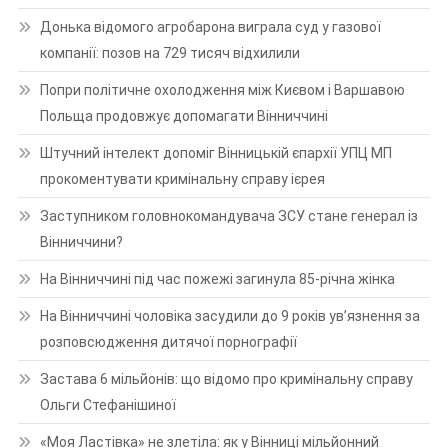
Донька відомого агробарона виграла суд у газової
компанії: позов на 729 тисяч відхилили
Попри політичне охолодження між Києвом і Варшавою
Польща продовжує допомагати Вінниччині
Штучний інтелект допоміг Вінницькій єпархії УПЦ МП
прокоментувати кримінальну справу ієрея
Заступником головнокомандувача ЗСУ стане генерал із
Вінниччини?
На Вінниччині під час пожежі загинула 85-річна жінка
На Вінниччині чоловіка засудили до 9 років ув’язнення за
розповсюдження дитячої порнографії
Застава 6 мільйонів: що відомо про кримінальну справу
Ольги Стефанішиної
«Моя Ластівка» не злетіла: як у Вінниці мільйонний