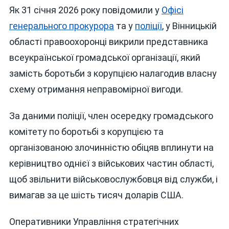
Одразу
Як 31 січня 2026 року повідомили у
Офісі
Кілька
генерального прокурора
та у
поліції
, у Вінницькій
Резонанс
області правоохоронці викрили представника
Інцидентів
Пов’язан
всеукраїнської громадської організації, який
Із
замість боротьби з корупцією налагодив власну
Мобілізац
схему отримання неправомірної вигоди.
За даними поліції, член осередку громадського
комітету по боротьбі з корупцією та
організованою злочинністю обіцяв вплинути на
керівництво однієї з військових частин області,
щоб звільнити військовослужбовця від служби, і
вимагав за це шість тисяч доларів США.
Оперативники Управління стратегічних