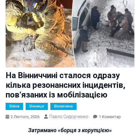
На Вінниччині сталося одразу
кілька резонансних інцидентів,
пов’язаних із мобілізацією
Війна
Вінниця
Вінничина
Павло Сидорченко
До
2 Лютого, 2026
1 Коментар
На
Затримано «борця з корупцією»
Вінниччин
Сталося