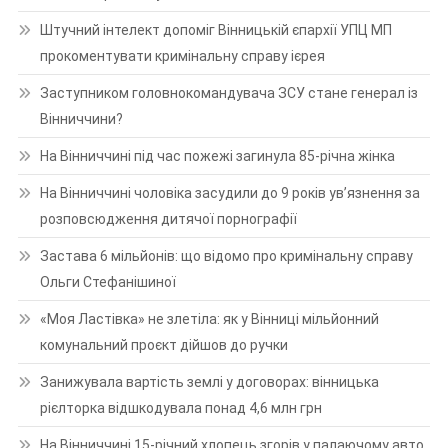
Штучний інтелект допоміг Вінницькій єпархії УПЦ МП
прокоментувати кримінальну справу ієрея
Заступником головнокомандувача ЗСУ стане генерал із
Вінниччини?
На Вінниччині під час пожежі загинула 85-річна жінка
На Вінниччині чоловіка засудили до 9 років ув’язнення за
розповсюдження дитячої порнографії
Застава 6 мільйонів: що відомо про кримінальну справу
Ольги Стефанішиної
«Моя Ластівка» не злетіла: як у Вінниці мільйонний
комунальний проєкт дійшов до ручки
Занижувала вартість землі у договорах: вінницька
рієлторка відшкодувала понад 4,6 млн грн
На Вінниччині 15-річний хлопець згорів у палаючому авто,