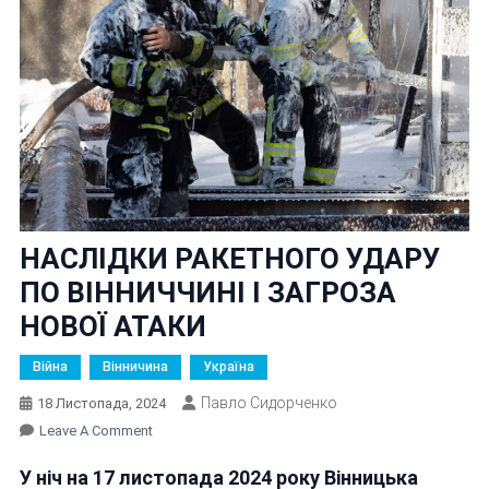
НАСЛІДКИ РАКЕТНОГО УДАРУ
ПО ВІННИЧЧИНІ І ЗАГРОЗА
НОВОЇ АТАКИ
Війна
Вінничина
Україна
Павло Сидорченко
18 Листопада, 2024
On
Leave A Comment
НАСЛІДКИ
У ніч на 17 листопада 2024 року Вінницька
РАКЕТНОГО