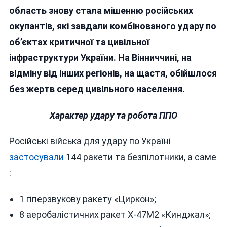
УДАРУ
область знову стала мішенню російських
ПО
окупантів, які завдали комбінованого удару по
ВІННИЧЧИНІ
об’єктах критичної та цивільної
І
ЗАГРОЗА
інфраструктури України. На Вінниччині, на
НОВОЇ
відміну від інших регіонів, на щастя, обійшлося
АТАКИ
без жертв серед цивільного населення.
Характер удару та робота ППО
Російські війська для удару по Україні
застосували
144 ракети та безпілотники, а саме
:
1 гіперзвукову ракету «Циркон»;
8 аеробалістичних ракет Х-47М2 «Кинджал»;