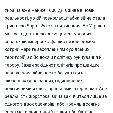
Україна вже майже 1000 днів живе в новій
реальності, у якій повномасштабна війна стала
тривалою боротьбою за виживання. Бо Україна
межує з державою, де «зцементувався»
справжній імперсько-фашистський режим,
котрий марить захопленням сусідських
територій, здійснюючи політику руйнування й
терору. Заяви західних політиків про швидке
завершення війни часто базуються на
ілюзорних сподіваннях, підживлених
політичними й електоральними інтересами. Але
реальність жорстока, війна закінчиться лише за
одного з двох сценаріїв: або Кремль досягне
своєї мети знищення України, або Україна