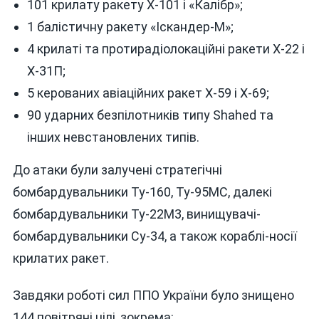
101 крилату ракету Х-101 і «Калібр»;
1 балістичну ракету «Іскандер-М»;
4 крилаті та протирадіолокаційні ракети Х-22 і
Х-31П;
5 керованих авіаційних ракет Х-59 і Х-69;
90 ударних безпілотників типу Shahed та
інших невстановлених типів.
До атаки були залучені стратегічні
бомбардувальники Ту-160, Ту-95МС, далекі
бомбардувальники Ту-22М3, винищувачі-
бомбардувальники Су-34, а також кораблі-носії
крилатих ракет.
Завдяки роботі сил ППО України було знищено
144 повітряні цілі, зокрема: