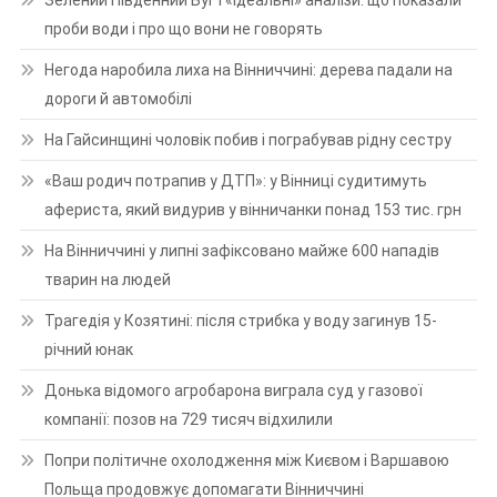
Зелений Південний Буг і «ідеальні» аналізи: що показали
проби води і про що вони не говорять
Негода наробила лиха на Вінниччині: дерева падали на
дороги й автомобілі
На Гайсинщині чоловік побив і пограбував рідну сестру
«Ваш родич потрапив у ДТП»: у Вінниці судитимуть
афериста, який видурив у вінничанки понад 153 тис. грн
На Вінниччині у липні зафіксовано майже 600 нападів
тварин на людей
Трагедія у Козятині: після стрибка у воду загинув 15-
річний юнак
Донька відомого агробарона виграла суд у газової
компанії: позов на 729 тисяч відхилили
Попри політичне охолодження між Києвом і Варшавою
Польща продовжує допомагати Вінниччині