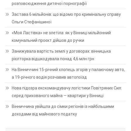
розповсюдження дитячої порнографії
Застава 6 мільйонів: що відомо про кримінальну справу
Ольги Стефанішиної
«Моя Ластівка» не злетіла: як у Вінниці мільйонний
комунальний проєкт дійшов до ручки
Занижувала вартість землі у договорах: вінницька
рієлторка відшкодувала понад 4,6 млн грн
На Вінниччині 15-річний хлопець згорів у палаючому авто,
а 19-річного водія розчавив автопоїзд
Нова підозра екскомандувачу логістики Повітряних Сил:
серед прихованого майна — квартири у Вінниці
Вінниччина увійшла до сімки регіонів із найбільшими
доходами від майнового податку