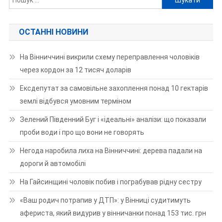
ОСТАННІ НОВИНИ
На Вінниччині викрили схему переправлення чоловіків
через кордон за 12 тисяч доларів
Ексдепутат за самовільне захоплення понад 10 гектарів
землі відбувся умовним терміном
Зелений Південний Буг і «ідеальні» аналізи: що показали
проби води і про що вони не говорять
Негода наробила лиха на Вінниччині: дерева падали на
дороги й автомобілі
На Гайсинщині чоловік побив і пограбував рідну сестру
«Ваш родич потрапив у ДТП»: у Вінниці судитимуть
афериста, який видурив у вінничанки понад 153 тис. грн