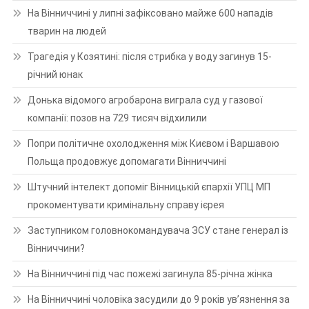
На Вінниччині у липні зафіксовано майже 600 нападів
тварин на людей
Трагедія у Козятині: після стрибка у воду загинув 15-
річний юнак
Донька відомого агробарона виграла суд у газової
компанії: позов на 729 тисяч відхилили
Попри політичне охолодження між Києвом і Варшавою
Польща продовжує допомагати Вінниччині
Штучний інтелект допоміг Вінницькій єпархії УПЦ МП
прокоментувати кримінальну справу ієрея
Заступником головнокомандувача ЗСУ стане генерал із
Вінниччини?
На Вінниччині під час пожежі загинула 85-річна жінка
На Вінниччині чоловіка засудили до 9 років ув’язнення за