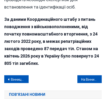
встановлення та ідентифікації осіб.
За даними Координаційного штабу з питань
поводження з військовополоненими, від
початку повномасштабного вторгнення, з 24
лютого 2022 року, в межах репатріаційних
заходів проведено 87 передач тіл. Станом на
квітень 2026 року в Україну було повернуто 24
805 тіл загиблих.
Навігація
Вінницька ОВА продовжує роздавати державні ліси приватним фірмам із сумнівним бекграундом
На Вінниччині судитимуть засновника закладу для сиріт: він систематично ґвалтував неповнолітніх вихованок
записів
ПОВ'ЯЗАНІ НОВИНИ