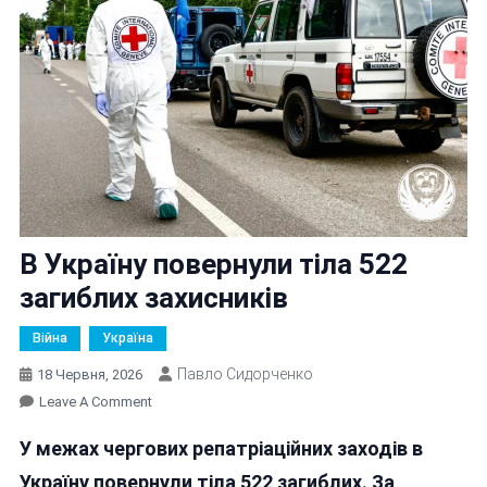
В Україну повернули тіла 522
загиблих захисників
Війна
Україна
Павло Сидорченко
18 Червня, 2026
On
Leave A Comment
В
У межах чергових репатріаційних заходів в
Україну
Повернули
Україну повернули тіла 522 загиблих. За