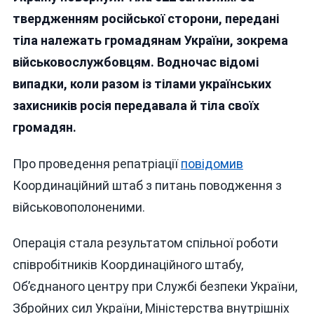
Тіла
твердженням російської сторони, передані
522
тіла належать громадянам України, зокрема
Загиблих
Захисників
військовослужбовцям. Водночас відомі
випадки, коли разом із тілами українських
захисників росія передавала й тіла своїх
громадян.
Про проведення репатріації
повідомив
Координаційний штаб з питань поводження з
військовополоненими.
Операція стала результатом спільної роботи
співробітників Координаційного штабу,
Об’єднаного центру при Службі безпеки України,
Збройних сил України, Міністерства внутрішніх