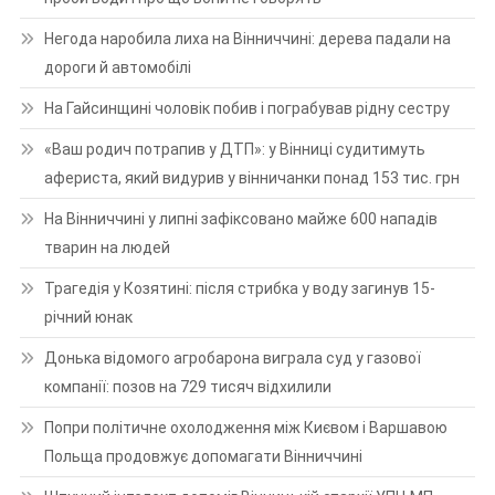
Негода наробила лиха на Вінниччині: дерева падали на
дороги й автомобілі
На Гайсинщині чоловік побив і пограбував рідну сестру
«Ваш родич потрапив у ДТП»: у Вінниці судитимуть
афериста, який видурив у вінничанки понад 153 тис. грн
На Вінниччині у липні зафіксовано майже 600 нападів
тварин на людей
Трагедія у Козятині: після стрибка у воду загинув 15-
річний юнак
Донька відомого агробарона виграла суд у газової
компанії: позов на 729 тисяч відхилили
Попри політичне охолодження між Києвом і Варшавою
Польща продовжує допомагати Вінниччині