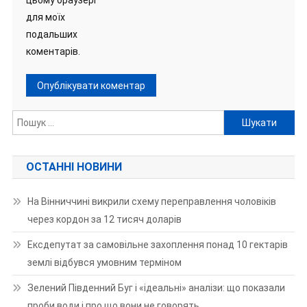
цьому браузері
для моїх
подальших
коментарів.
Пошук:
ОСТАННІ НОВИНИ
На Вінниччині викрили схему переправлення чоловіків
через кордон за 12 тисяч доларів
Ексдепутат за самовільне захоплення понад 10 гектарів
землі відбувся умовним терміном
Зелений Південний Буг і «ідеальні» аналізи: що показали
проби води і про що вони не говорять