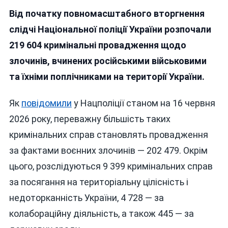
Російські
Від початку повномасштабного вторгнення
Окупанти
Щодня
слідчі Національної поліції України розпочали
Вчиняють
219 604 кримінальні провадження щодо
Близько
злочинів, вчинених російськими військовими
140
Кримінальних
та їхніми поплічниками на території України.
Злочинів
Проти
Як
повідомили
у Нацполіції станом на 16 червня
України
2026 року, переважну більшість таких
Та
Українців
кримінальних справ становлять провадження
за фактами воєнних злочинів — 202 479. Окрім
цього, розслідуються 9 399 кримінальних справ
за посягання на територіальну цілісність і
недоторканність України, 4 728 — за
колабораційну діяльність, а також 445 — за