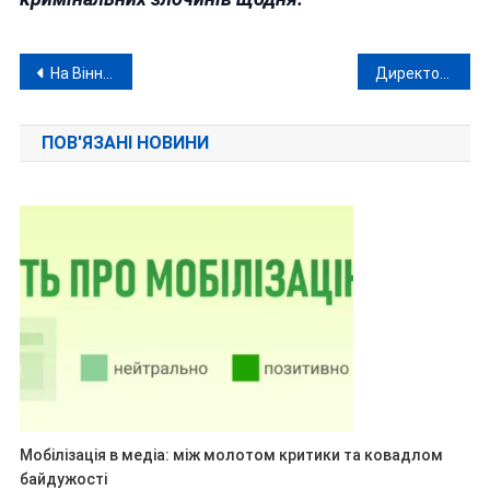
Навігація
На Вінниччині затримали адміністраторку Viber-мережі: СБУ заблокувала 11 схем ухилення від мобілізації
Директор і бухгалтерка «Вінницяпобутхіму» «нахімичили» на понад 7 мільйонів гривень
записів
ПОВ'ЯЗАНІ НОВИНИ
Мобілізація в медіа: між молотом критики та ковадлом
байдужості