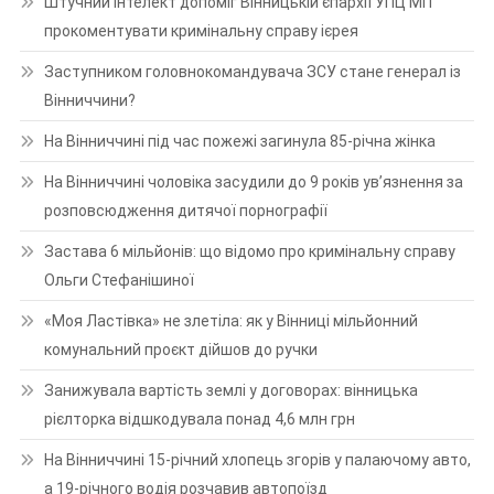
Штучний інтелект допоміг Вінницькій єпархії УПЦ МП
прокоментувати кримінальну справу ієрея
Заступником головнокомандувача ЗСУ стане генерал із
Вінниччини?
На Вінниччині під час пожежі загинула 85-річна жінка
На Вінниччині чоловіка засудили до 9 років ув’язнення за
розповсюдження дитячої порнографії
Застава 6 мільйонів: що відомо про кримінальну справу
Ольги Стефанішиної
«Моя Ластівка» не злетіла: як у Вінниці мільйонний
комунальний проєкт дійшов до ручки
Занижувала вартість землі у договорах: вінницька
рієлторка відшкодувала понад 4,6 млн грн
На Вінниччині 15-річний хлопець згорів у палаючому авто,
а 19-річного водія розчавив автопоїзд