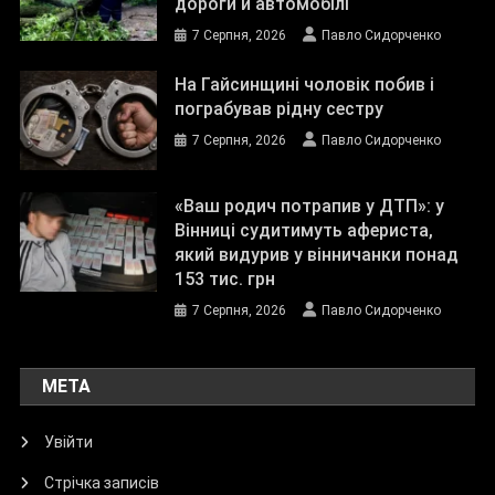
дороги й автомобілі
7 Серпня, 2026
Павло Сидорченко
На Гайсинщині чоловік побив і
пограбував рідну сестру
7 Серпня, 2026
Павло Сидорченко
«Ваш родич потрапив у ДТП»: у
Вінниці судитимуть афериста,
який видурив у вінничанки понад
153 тис. грн
7 Серпня, 2026
Павло Сидорченко
МЕТА
Увійти
Стрічка записів