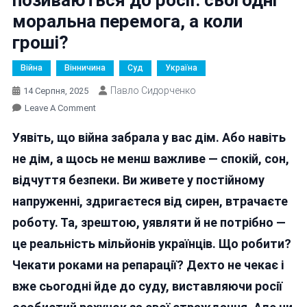
моральна перемога, а коли
гроші?
Війна
Вінничина
Суд
Україна
Павло Сидорченко
14 Серпня, 2025
On
Leave A Comment
Вінничани
Уявіть, що війна забрала у вас дім. Або навіть
Та
Переселенці
не дім, а щось не менш важливе — спокій, сон,
Позиваються
відчуття безпеки. Ви живете у постійному
До
напруженні, здригаєтеся від сирен, втрачаєте
Росії:
Сьогодні
роботу. Та, зрештою, уявляти й не потрібно —
Моральна
це реальність мільйонів українців. Що робити?
Перемога,
Чекати роками на репарації? Дехто не чекає і
А
Коли
вже сьогодні йде до суду, виставляючи росії
Гроші?