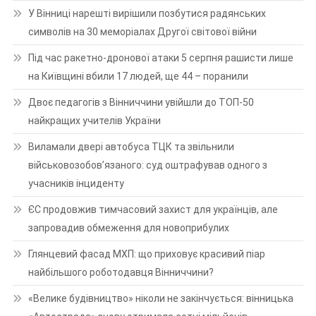
У Вінниці нарешті вирішили позбутися радянських
символів на 30 меморіалах Другої світової війни
Під час ракетно-дронової атаки 5 серпня рашисти лише
на Київщині вбили 17 людей, ще 44 – поранили
Двоє педагогів з Вінниччини увійшли до ТОП-50
найкращих учителів України
Виламали двері автобуса ТЦК та звільнили
військовозобов’язаного: суд оштрафував одного з
учасників інциденту
ЄС продовжив тимчасовий захист для українців, але
запровадив обмеження для новоприбулих
Глянцевий фасад МХП: що приховує красивий піар
найбільшого роботодавця Вінниччини?
«Велике будівництво» ніколи не закінчується: вінницька