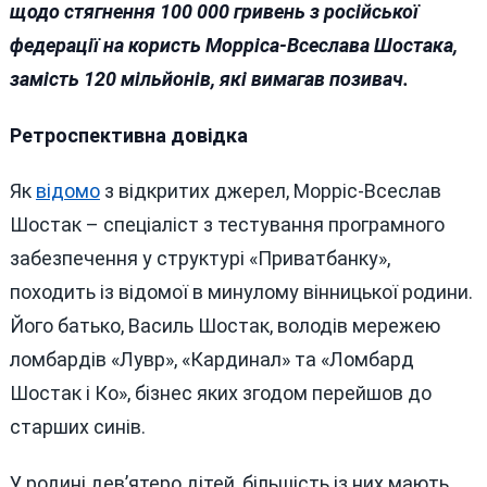
щодо стягнення 100 000 гривень з російської
федерації на користь Морріса-Всеслава Шостака,
замість 120 мільйонів, які вимагав позивач.
Ретроспективна довідка
Як
відомо
з відкритих джерел, Морріс-Всеслав
Шостак – спеціаліст з тестування програмного
забезпечення у структурі «Приватбанку»,
походить із відомої в минулому вінницької родини.
Його батько, Василь Шостак, володів мережею
ломбардів «Лувр», «Кардинал» та «Ломбард
Шостак і Ко», бізнес яких згодом перейшов до
старших синів.
У родині дев’ятеро дітей, більшість із них мають