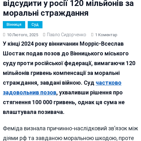
відсудити у росії 120 мільйонів за
моральні страждання
Вінниця
Суд
Павло Сидорченко
До
10 Лютого, 2025
1 Коментар
«Позбавили
У кінці 2024 року вінничанин Морріс-Всеслав
Спокою
Шостак подав позов до Вінницького міського
І
суду проти російської федерації, вимагаючи 120
Нормально
Відпочинку»
мільйонів гривень компенсації за моральні
Вінничанин
страждання, завдані війною. Суд
частково
Хотів
задовольнив позов
, ухваливши рішення про
Відсудити
У
стягнення 100 000 гривень, однак ця сума не
Росії
влаштувала позивача.
120
Мільйонів
Феміда визнала причинно-наслідковий зв’язок між
За
Моральні
діями рф та завданою моральною шкодою, проте