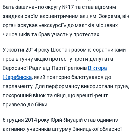
Батьківщина» по округу №17 та став відомим
завдяки своїм ексцентричним акціям. Зокрема, він
організовував «екскурсії» до маєтків місцевих
чиновників та брав участь у протестах.
У жовтні 2014 року Шостак разом із соратниками
провів гучну акцію протесту проти депутата
Верховної Ради від Партії регіонів
Віктора
Жеребнюка
, який повторно балотувався до
парламенту. Для перформансу використали труну,
похоронний вінок та яйця, що врешті-решт
призвело до бійки.
6 грудня 2014 року Юрій-Януарій став одним із
активних учасників штурму Вінницької обласної