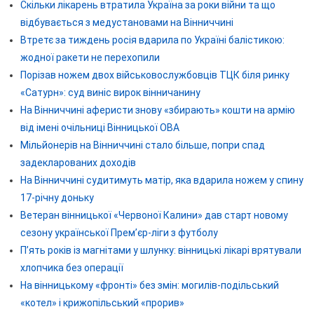
Скільки лікарень втратила Україна за роки війни та що
відбувається з медустановами на Вінниччині
Втретє за тиждень росія вдарила по Україні балістикою:
жодної ракети не перехопили
Порізав ножем двох військовослужбовців ТЦК біля ринку
«Сатурн»: суд виніс вирок вінничанину
На Вінниччині аферисти знову «збирають» кошти на армію
від імені очільниці Вінницької ОВА
Мільйонерів на Вінниччині стало більше, попри спад
задекларованих доходів
На Вінниччині судитимуть матір, яка вдарила ножем у спину
17-річну доньку
Ветеран вінницької «Червоної Калини» дав старт новому
сезону української Прем’єр-ліги з футболу
П’ять років із магнітами у шлунку: вінницькі лікарі врятували
хлопчика без операції
На вінницькому «фронті» без змін: могилів-подільський
«котел» і крижопільський «прорив»