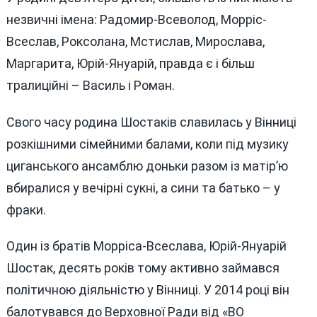
незвичні імена: Радомир-Всеволод, Морріс-
Всеслав, Роксолана, Мстислав, Мирослава,
Маргарита, Юрій-Януарій, правда є і більш
тралиційні – Василь і Роман.
Свого часу родина Шостаків славилась у Вінниці
розкішними сімейними балами, коли під музику
циганського ансамблю доньки разом із матір’ю
вбиралися у вечірні сукні, а сини та батько – у
фраки.
Один із братів Морріса-Всеслава, Юрій-Януарій
Шостак, десять років тому активно займався
політичною діяльністю у Вінниці. У 2014 році він
балотувався до Верховної Ради від «ВО