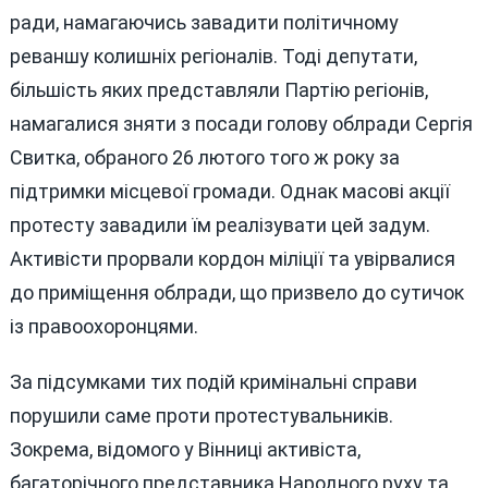
ради, намагаючись завадити політичному
реваншу колишніх регіоналів. Тоді депутати,
більшість яких представляли Партію регіонів,
намагалися зняти з посади голову облради Сергія
Свитка, обраного 26 лютого того ж року за
підтримки місцевої громади. Однак масові акції
протесту завадили їм реалізувати цей задум.
Активісти прорвали кордон міліції та увірвалися
до приміщення облради, що призвело до сутичок
із правоохоронцями.
За підсумками тих подій кримінальні справи
порушили саме проти протестувальників.
Зокрема, відомого у Вінниці активіста,
багаторічного представника Народного руху та