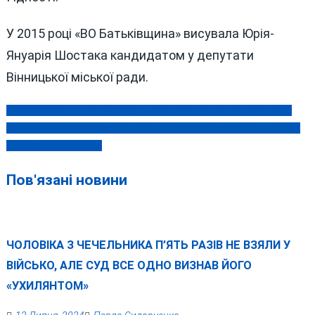
У 2015 році «ВО Батьківщина» висувала Юрія-
Януарія Шостака кандидатом у депутати
Вінницької міської ради.
У Гайсині будуть судити екс-директорку дитсадка «Зірочка»
Навігація
НАБУ оголосило в розшук «смотрящого за Києвом» від «Льоні-
записів
космоса» та Єрмака
Пов'язані новини
ЧОЛОВІКА З ЧЕЧЕЛЬНИКА П’ЯТЬ РАЗІВ НЕ ВЗЯЛИ У
ВІЙСЬКО, АЛЕ СУД ВСЕ ОДНО ВИЗНАВ ЙОГО
«УХИЛЯНТОМ»