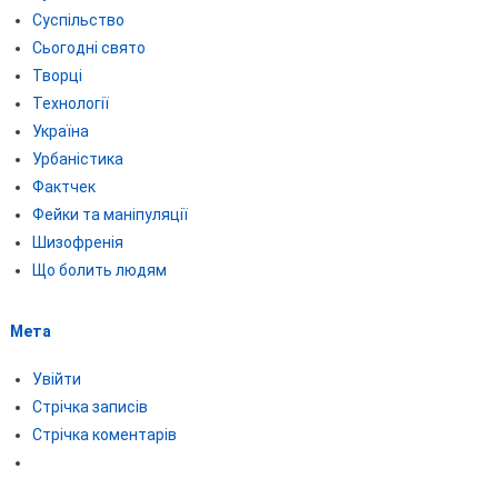
Суспільство
Сьогодні свято
Творці
Технології
Україна
Урбаністика
Фактчек
Фейки та маніпуляції
Шизофренія
Що болить людям
Мета
Увійти
Стрічка записів
Стрічка коментарів