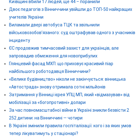
Київщині вбили 17 людей, ще 44 – поранили
Двоє педагогів з Вінниччини увійшли до ТОП-50 найкращих
учителів України
Виламали двері автобуса ТЦК та звільнили
військовозобов’язаного: суд оштрафував одного з учасників
інциденту
ЄС продовжив тимчасовий захист для українців, але
запровадив обмеження для новоприбулих
Глянцевий фасад МХП: що приховує красивий піар
найбільшого роботодавця Вінниччини?
«Велике будівництво» ніколи не закінчується: вінницька
«Автострада» знову отримала сотні мільйонів
Затримання у Вінниці ієрея УПЦ МП, який «відмазував» від
мобілізації за «богопротивні» долари
За час повномасштабної війни в Україні зникли безвісти 2
252 дитини: на Вінниччині — чотири
В Україні змінили правила госпіталізації: кого і за яких умов
тепер лікуватимуть у стаціонарі?