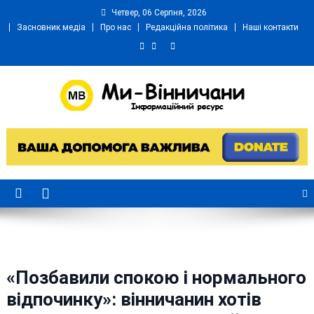
Skip
Четвер, 06 Серпня, 2026
to
Засновник медіа
Про нас
Редакційна політика
Наші контакти
content
Ми Вінничани
Незалежний інформаційний портал Вінничини
«Позбавили спокою і нормального
відпочинку»: вінничанин хотів