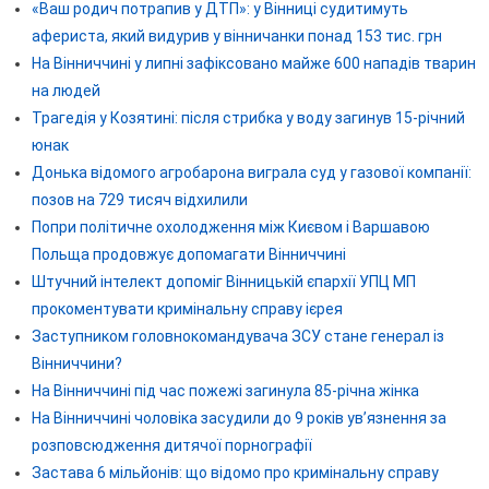
«Ваш родич потрапив у ДТП»: у Вінниці судитимуть
афериста, який видурив у вінничанки понад 153 тис. грн
На Вінниччині у липні зафіксовано майже 600 нападів тварин
на людей
Трагедія у Козятині: після стрибка у воду загинув 15-річний
юнак
Донька відомого агробарона виграла суд у газової компанії:
позов на 729 тисяч відхилили
Попри політичне охолодження між Києвом і Варшавою
Польща продовжує допомагати Вінниччині
Штучний інтелект допоміг Вінницькій єпархії УПЦ МП
прокоментувати кримінальну справу ієрея
Заступником головнокомандувача ЗСУ стане генерал із
Вінниччини?
На Вінниччині під час пожежі загинула 85-річна жінка
На Вінниччині чоловіка засудили до 9 років ув’язнення за
розповсюдження дитячої порнографії
Застава 6 мільйонів: що відомо про кримінальну справу