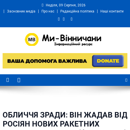
Skip
Неділя, 09 Серпня, 2026
to
Засновник медіа
Про нас
Редакційна політика
Наші контакти
content
Ми Вінничани
Незалежний інформаційний портал Вінничини
ОБЛИЧЧЯ ЗРАДИ: ВІН ЖАДАВ ВІД
РОСІЯН НОВИХ РАКЕТНИХ