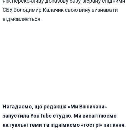
ніж переконливу доказову базу, зібрану слідчими
СБУ, Володимир Калачик свою вину визнавати
відмовляється.
Нагадаємо, що редакція «Ми Вінничани»
запустила YouTube студію. Ми висвітлюємо
актуальні теми та піднімаємо «гострі» питання.