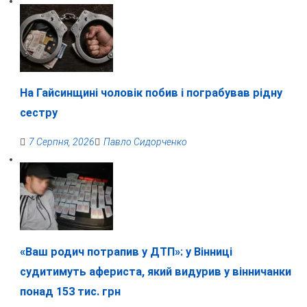
На Гайсинщині чоловік побив і пограбував рідну
сестру
7 Серпня, 2026
Павло Сидорченко
«Ваш родич потрапив у ДТП»: у Вінниці
судитимуть афериста, який видурив у вінничанки
понад 153 тис. грн