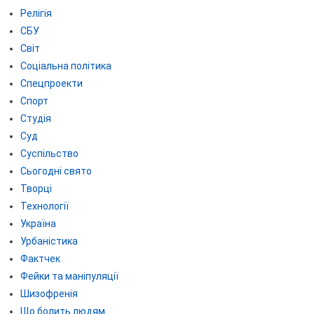
Релігія
СБУ
Світ
Соціальна політика
Спецпроекти
Спорт
Студія
Суд
Суспільство
Сьогодні свято
Творці
Технології
Україна
Урбаністика
Фактчек
Фейки та маніпуляції
Шизофренія
Що болить людям