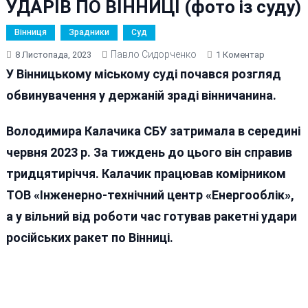
УДАРІВ ПО ВІННИЦІ (фото із суду)
Вінниця
Зрадники
Суд
Павло Сидорченко
До
8 Листопада, 2023
1 Коментар
ОБЛИЧЧЯ
У Вінницькому міському суді почався розгляд
ЗРАДИ:
обвинувачення у держаній зраді вінничанина.
ВІН
ЖАДАВ
Володимира Калачика СБУ затримала в середині
ВІД
РОСІЯН
червня 2023 р. За тиждень до цього він справив
НОВИХ
тридцятиріччя. Калачик працював комірником
РАКЕТНИХ
ТОВ «Інженерно-технічний центр «Енергооблік»,
УДАРІВ
ПО
а у вільний від роботи час готував ракетні удари
ВІННИЦІ
російських ракет по Вінниці.
(фото
Із
Суду)