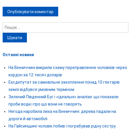
Пошук:
Останні новини
На Вінниччині викрили схему переправлення чоловіків через
кордон за 12 тисяч доларів
Ексдепутат за самовільне захоплення понад 10 гектарів
землі відбувся умовним терміном
Зелений Південний Буг і «ідеальні» аналізи: що показали
проби води і про що вони не говорять
Негода наробила лиха на Вінниччині: дерева падали на
дороги й автомобілі
На Гайсинщині чоловік побив і пограбував рідну сестру