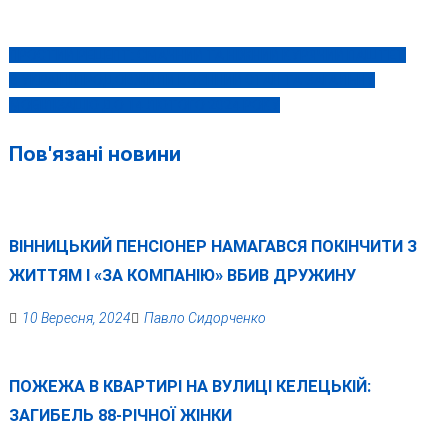
ПРОСТИЙ РЕЦЕПТ: СМАЧНИЙ ТА НІЖНИЙ КУРЯЧИЙ ПАШТЕТ
Навігація
В УКРАЇНІ ПРОДОВЖИЛИ ВОЄННИЙ СТАН ТА ЗАГАЛЬНУ
записів
МОБІЛІЗАЦІЮ ДО 14 ЛЮТОГО 2024 РОКУ
Пов'язані новини
ВІННИЦЬКИЙ ПЕНСІОНЕР НАМАГАВСЯ ПОКІНЧИТИ З
ЖИТТЯМ І «ЗА КОМПАНІЮ» ВБИВ ДРУЖИНУ
10 Вересня, 2024
Павло Сидорченко
ПОЖЕЖА В КВАРТИРІ НА ВУЛИЦІ КЕЛЕЦЬКІЙ:
ЗАГИБЕЛЬ 88-РІЧНОЇ ЖІНКИ