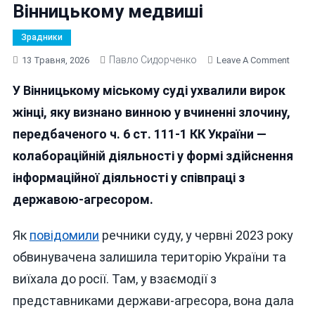
Вінницькому медвиші
Зрадники
Павло Сидорченко
On
13 Травня, 2026
Leave A Comment
Заоч
У Вінницькому міському суді ухвалили вирок
Судил
Зрад
жінці, яку визнано винною у вчиненні злочину,
Кочер
передбаченого ч. 6 ст. 111-1 КК України —
Яка
колабораційній діяльності у формі здійснення
Ледь
Не
інформаційної діяльності у співпраці з
Очол
державою-агресором.
Студе
Само
Як
повідомили
речники суду, у червні 2023 року
У
Вінни
обвинувачена залишила територію України та
Медв
виїхала до росії. Там, у взаємодії з
представниками держави-агресора, вона дала