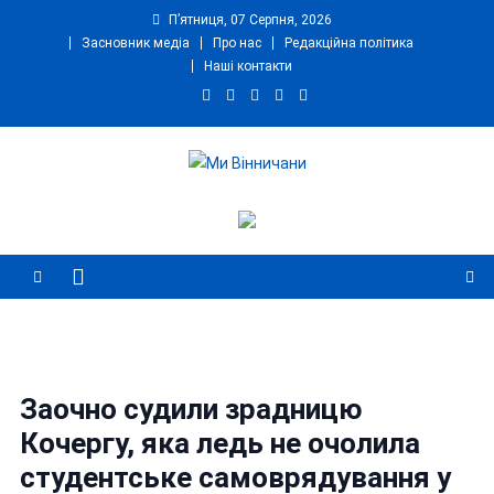
Skip
П’ятниця, 07 Серпня, 2026
to
Засновник медіа
Про нас
Редакційна політика
content
Наші контакти
Ми Вінничани
Незалежний інформаційний портал Вінничини
Заочно судили зрадницю
Кочергу, яка ледь не очолила
студентське самоврядування у