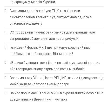
найкращих учителів України
Виламали двері автобуса ТЦК та звільнили
військовозобов’язаного: суд оштрафував одного з
учасників інциденту
ЄС продовжив тимчасовий захист для українців, але
запровадив обмеження для новоприбулих
Глянцевий фасад МХП: що приховує красивий піар
найбільшого роботодавця Вінниччини?
«Велике будівництво» ніколи не закінчується: вінницька
«Автострада» знову отримала сотні мільйонів
Затримання у Вінниці ієрея УПЦ МП, який «відмазував» від
мобілізації за «богопротивні» долари
За час повномасштабної війни в Україні зникли безвісти 2
252 дитини: на Вінниччині — чотири