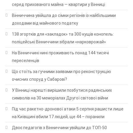
серед прихованого майна — квартири у Вінниці
Вінниччина увійшла до сімки регіонів із найбільшими
доходами від майнового податку
138 згортків для «закладок» та 300 кущів конопель:
поліцейські Вінниччини зібрали «нарковрожай»
На Вінниччині нині проживають понад 144 тисячі
переселенців
Що стоїть за гучними заявами про реконструкцію
очисних споруд у Сабарові?
У Вінниці нарешті вирішили позбутися радянських
символів на 30 меморіалах Другої світової війни
Під час ракетно-дронової атаки 5 серпня рашисти лише
на Київщині вбили 17 людей, ще 44 – поранили
Двоє педагогів з Вінниччини увійшли до ТОП-50