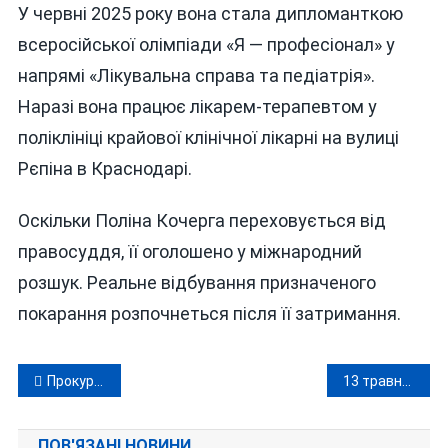
У червні 2025 року вона стала дипломанткою
всеросійської олімпіади «Я — професіонал» у
напрямі «Лікувальна справа та педіатрія».
Наразі вона працює лікарем-терапевтом у
поліклініці крайової клінічної лікарні на вулиці
Рєпіна в Краснодарі.
Оскільки Поліна Кочерга переховується від
правосуддя, її оголошено у міжнародний
розшук. Реальне відбування призначеного
покарання розпочнеться після її затримання.
Навігація
Прокуратура хоче змусити родину вінницьких «гранітних магнатів» сплатити мільйони громаді Хмільника
13 травня над Вінниччиною зафіксували 80 російських ударних безпілотників
записів
ПОВ'ЯЗАНІ НОВИНИ