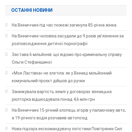
ОСТАННІ НОВИНИ
На Вінниччині під час пожежі загинула 85-річна жінка
На Вінниччині чоловіка засудили до 9 років ув’язнення за
розповсюдження дитячої порнографії
Застава 6 мільйонів: що відомо про кримінальну справу
Ольги Стефанішиної
«Моя Ластівка» не злетіла: як у Вінниці мільйонний
комунальний проєкт дійшов до ручки
Занижувала вартість землі у договорах: вінницька
рієлторка відшкодувала понад 4,6 млн грн
На Вінниччині 15-річний хлопець згорів у палаючому авто,
а 19-річного водія розчавив автопоїзд
Нова підозра екскомандувачу логістики Повітряних Сил: