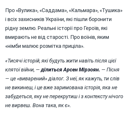
Про «Вулика», «Саддама», «Кальмара», «Тушика»
і всіх захисників України, які пішли боронити
рідну землю. Реальні історії про Героїв, які
вмирають не від старості. Про воїнів, яким
«німби малює розмітка приціла».
«Тисячі історій, які будуть жити навіть після цієї
клятої війни, —
ділиться Арсен
Мірзоян
.
— Пісня
— це «виварений» діалог. З неї, як кажуть, ти слів
не викинеш, і це вже заримована історія, яка не
забудеться, яку не перекрутиш і з контексту нічого
не вирвеш. Вона така, як є».