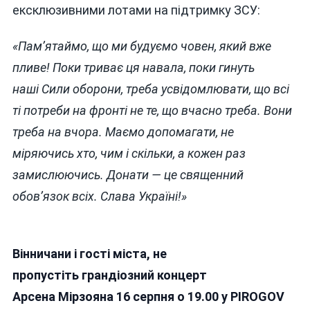
ексклюзивними лотами на підтримку ЗСУ:
«Пам’ятай
мо
, що ми будуємо човен, який вже
пливе! Поки триває ця навала, поки гинуть
наші
С
или оборони, треба усвідомлювати, що всі
ті потреби на фронті не те, що вчасно треба. Вони
треба на вчора. Маємо допомагати, не
міряючись хто, чим і скільки, а кожен раз
замислюючись. Донати — це священний
обов’язок всіх. Слава Україні!»
Вінничани і гості міста, не
пропустіть
грандіозний концерт
Арсена
Мірзояна
16 серпня о 19.00 у PIROGOV