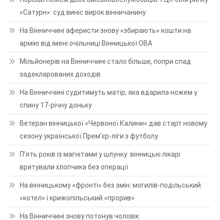
«Сатурн»: суд виніс вирок вінничанину
На Вінниччині аферисти знову «збирають» кошти на
армію від імені очільниці Вінницької ОВА
Мільйонерів на Вінниччині стало більше, попри спад
задекларованих доходів
На Вінниччині судитимуть матір, яка вдарила ножем у
спину 17-річну доньку
Ветеран вінницької «Червоної Калини» дав старт новому
сезону української Прем’єр-ліги з футболу
П’ять років із магнітами у шлунку: вінницькі лікарі
врятували хлопчика без операції
На вінницькому «фронті» без змін: могилів-подільський
«котел» і крижопільський «прорив»
На Вінниччині знову потонув чоловік