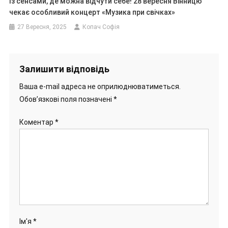
Із сенсами, де можна відчути себе! 28 вересня Вінницю
чекає особливий концерт «Музика при свічках»
27 Вересня, 2025
Копач Софія
Залишити відповідь
Ваша e-mail адреса не оприлюднюватиметься.
Обов’язкові поля позначені
*
Коментар
*
Ім'я
*