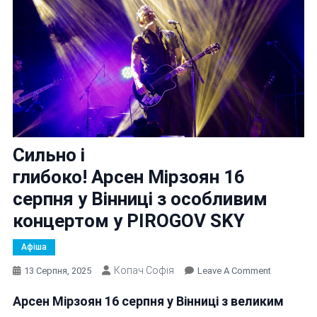
Сильно і
глибоко! Арсен Мірзоян 16
серпня у Вінниці з особливим
концертом у PIROGOV SKY
Афіша
Копач Софія
On
13 Серпня, 2025
Leave A Comment
Сильно
Арсен
Мірзоян
16 серпня у Вінниці з великим
І