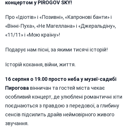
Глибоко! А
концертом у PIROGOV SKY!
Серпня У
Вінниці
Про «Ідіотів» і «Позивні», «Капронові банти» і
З
«Вінні-Пуха», «Не Магеллана» і «Джеральдіну»,
Особливи
Концертом
«11/11» і «Мою країну»!
Подарує нам пісні, за якими тисячі історій!
Історій кохання, війни, життя.
16 серпня о 19.00 просто неба у музеї-садибі
Пирогова
вінничан та гостей міста чекає
особливий концерт, де улюблені романтичні хіти
поєднаються з правдою з передової, а глибину
сенсів підсилить драйв неймовірного живого
звучання.