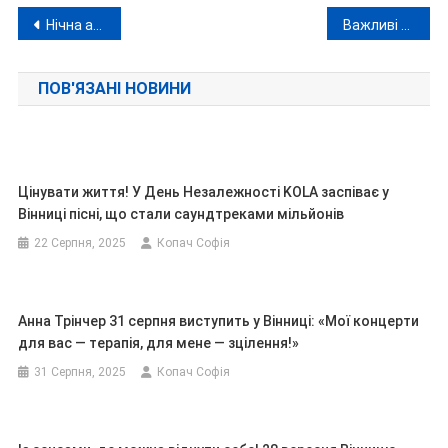
Навігація
Нічна атака на Україну: рашисти випустили 49 дронів і дві ракети «Іскандер»
Важливі сенси, вибухова енергія та безумовна щирість! Alyona Alyona 17 серпня з великим концертом у Вінниці!
записів
ПОВ'ЯЗАНІ НОВИНИ
Цінувати життя! У День Незалежності KOLA заспіває у
Вінниці пісні, що стали саундтреками мільйонів
22 Серпня, 2025
Копач Софія
Анна Трінчер 31 серпня виступить у Вінниці: «Мої концерти
для вас — терапія, для мене — зцілення!»
31 Серпня, 2025
Копач Софія