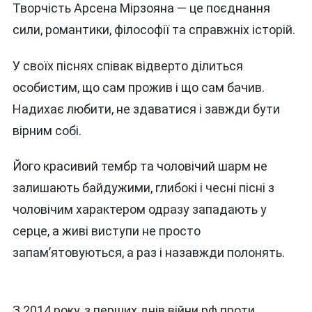
Творчість Арсена Мірзояна — це поєднання
сили, романтики, філософії та справжніх історій.
У своїх піснях співак відверто ділиться
особистим, що сам прожив і що сам бачив.
Надихає любити, не здаватися і завжди бути
вірним собі.
Його красивий тембр та чоловічий шарм не
залишають байдужими, глибокі і чесні пісні з
чоловічим характером одразу западають у
серце, а живі виступи не просто
запам’ятовуються, а раз і назавжди полонять.
З 2014 року, з перших днів війни рф проти