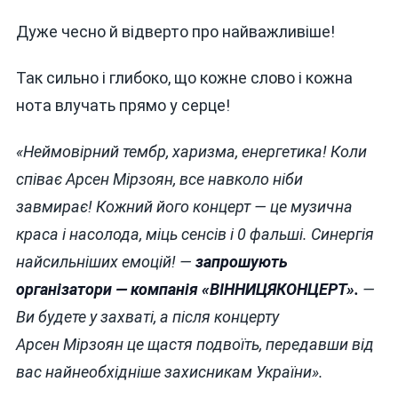
Дуже чесно й відверто про найважливіше!
Так сильно і глибоко, що кожне слово і кожна
нота влучать прямо у серце!
«Неймовірний тембр, харизма, енергетика! Коли
співає Арсен
Мірзоян
, все навколо ніби
завмирає! Кожний його концерт — це музична
краса і насолода, міць сенсів і 0 фальші. Синергія
найсильніших емоцій! —
запрошують
організатори — компанія «ВІННИЦЯКОНЦЕРТ».
—
Ви будете у захваті, а після концерту
Арсен
Мірзоян
це щастя подвоїть, передавши від
вас найнеобхідніше захисникам України».