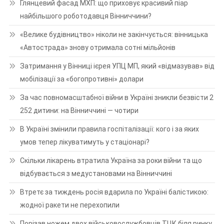
Глянцевий фасад МХП: що приховує красивий піар
найбільшого роботодавця Вінниччини?
«Велике будівництво» ніколи не закінчується: вінницька
«Автострада» знову отримала сотні мільйонів
Затримання у Вінниці ієрея УПЦ МП, який «відмазував» від
мобілізації за «богопротивні» долари
За час повномасштабної війни в Україні зникли безвісти 2
252 дитини: на Вінниччині — чотири
В Україні змінили правила госпіталізації: кого і за яких
умов тепер лікуватимуть у стаціонарі?
Скільки лікарень втратила Україна за роки війни та що
відбувається з медустановами на Вінниччині
Втретє за тиждень росія вдарила по Україні балістикою:
жодної ракети не перехопили
Порізав ножем двох військовослужбовців ТЦК біля ринку