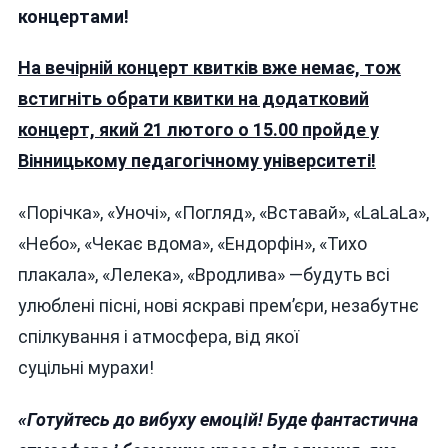
Лютого Виступить У
концертами!
Вінниці:
«Буде
На вечірній концерт квитків вже немає, тож
Фантастична
встигніть обрати квитки на додатковий
Атмосфера І
Емоції!»
концерт, який 21 лютого о 15.00 пройде у
Вінницькому педагогічному університеті!
«Порічка», «Уночі», «Погляд», «Вставай», «LaLaLa»,
«Небо», «Чекає вдома», «Ендорфін», «Тихо
плакала», «Лелека», «Вродлива» —будуть всі
улюблені пісні, нові яскраві прем’єри, незабутнє
спілкування і атмосфера, від якої
суцільні мурахи!
«Готуйтесь до вибуху емоцій! Буде фантастична