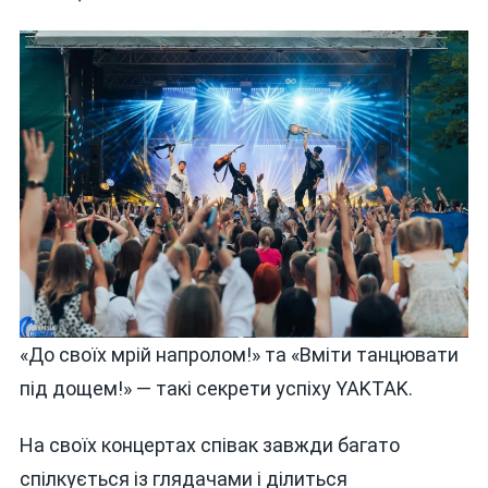
«До своїх мрій напролом!» та «Вміти танцювати
під дощем!» — такі секрети успіху YAKTAK.
На своїх концертах співак завжди багато
спілкується із глядачами і ділиться