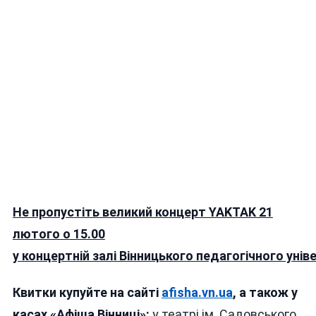
Не пропустіть великий концерт YAKTAK 21
лютого о 15.00
у концертній залі Вінницького педагогічного унів
Квитки купуйте на сайті
afisha.vn.ua
, а також у
касах «Афіша Вінниці»:
у театрі ім. Садовського,