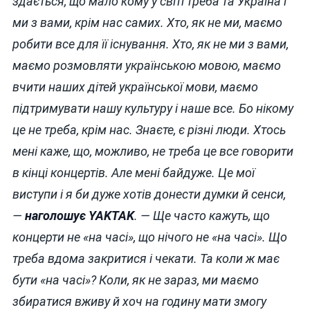
здається, що мало кому у світі треба та Україна і
ми з вами, крім нас самих. Хто, як не ми, маємо
робити все для її існування. Хто, як не ми з вами,
маємо розмовляти українською мовою, маємо
вчити наших дітей української мови, маємо
підтримувати нашу культуру і наше все. Бо нікому
це не треба, крім нас. Знаєте, є різні люди. Хтось
мені каже, що, можливо, не треба це все говорити
в кінці концертів. Але мені байдуже. Це мої
виступи і я би дуже хотів донести думки й сенси,
—
наголошує YAKTAK
. — Ще часто кажуть, що
концерти не «на часі», що нічого не «на часі». Що
треба вдома закритися і чекати. Та коли ж має
бути «на часі»? Коли, як не зараз, ми маємо
збиратися вживу й хоч на годину мати змогу