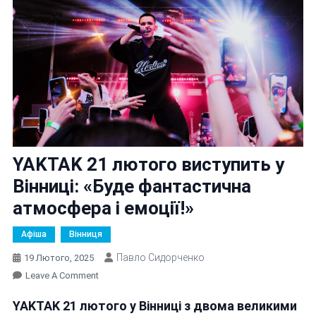
YAKTAK 21 лютого виступить у
Вінниці: «Буде фантастична
атмосфера і емоції!»
Афіша
Вінниця
Павло Сидорченко
19 Лютого, 2025
On
Leave A Comment
YAKTAK
YAKTAK 21 лютого у Вінниці з двома великими
21