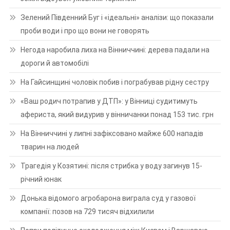
Зелений Південний Буг і «ідеальні» аналізи: що показали
проби води і про що вони не говорять
Негода наробила лиха на Вінниччині: дерева падали на
дороги й автомобілі
На Гайсинщині чоловік побив і пограбував рідну сестру
«Ваш родич потрапив у ДТП»: у Вінниці судитимуть
афериста, який видурив у вінничанки понад 153 тис. грн
На Вінниччині у липні зафіксовано майже 600 нападів
тварин на людей
Трагедія у Козятині: після стрибка у воду загинув 15-
річний юнак
Донька відомого агробарона виграла суд у газової
компанії: позов на 729 тисяч відхилили