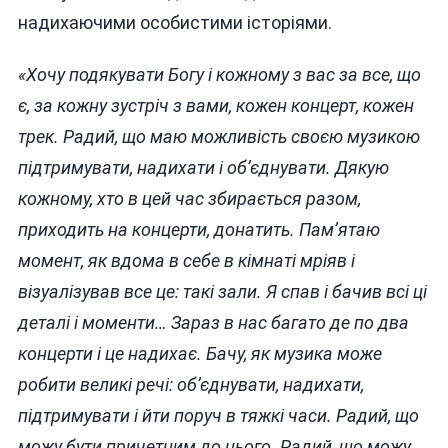
надихаючими особистими історіями.
«Хочу подякувати Богу і кожному з вас за все, що
є, за кожну зустріч з вами, кожен концерт, кожен
трек. Радий, що маю можливість своєю музикою
підтримувати, надихати і об’єднувати. Дякую
кожному, хто в цей час збирається разом,
приходить на концерти, донатить. Пам’ятаю
момент, як вдома в себе в кімнаті мріяв і
візуалізував все це: такі зали. Я спав і бачив всі ці
деталі і моменти… Зараз в нас багато де по два
концерти і це надихає. Бачу, як музика може
робити великі речі: об’єднувати, надихати,
підтримувати і йти поруч в тяжкі часи. Радий, що
можу бути причетним до цього. Радий, що можу