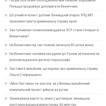
Попри політичне охолодження між Києвом і Варшавою
Польща продовжує допомагати Вінниччині
Штучний інтелект допоміг Вінницькій єпархії УПЦ МП
прокоментувати кримінальну справу ієрея
Заступником головнокомандувача ЗСУ стане генерал із
Вінниччини?
На Вінниччині під час пожежі загинула 85-річна жінка
На Вінниччині чоловіка засудили до 9 років ув’язнення за
розповсюдження дитячої порнографії
Застава 6 мільйонів: що відомо про кримінальну справу
Ольги Стефанішиної
«Моя Ластівка» не злетіла: як у Вінниці мільйонний
комунальний проєкт дійшов до ручки
Занижувала вартість землі у договорах: вінницька
рієлторка відшкодувала понад 4,6 млн грн