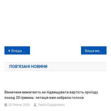
Навігація
Влада Вінниччини зізнається у розбазарюванні сотень мільйонів під час війни
Вища математика типового вінницького депутата: виборцям – бла-бла-бла, НАЗК – мільйони
записів
ПОВ'ЯЗАНІ НОВИНИ
Вінничани вимагають не підвищувати вартість проїзду
понад 20 гривень: петиція вже набрала голоси
20 Липня, 2026
Павло Сидорченко