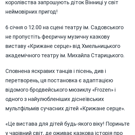
королівства запрошують діток Вінниці у світ
Січня
неймовірних пригод!
У
Вінниці
Подарує
6 січня о 12.00 на сцені театру ім. Садовського
Дітям
не пропустіть феєричну музичну казкову
Незабутні
виставу «Крижане серце» від Хмельницького
Враження
академічного театру ім. Михайла Старицького.
Сповнена яскравих танців і пісень, див і
перетворень, ця постановка є адаптацією
відомого бродвейського мюзиклу «Frozen» і
одного з найулюбленіших діснеївських
мультфільмів сучасних дітей «Крижане серце».
«Це вистава для дітей будь-якого віку! Пориньте
у чарівний світ, де оживає казкова історія про