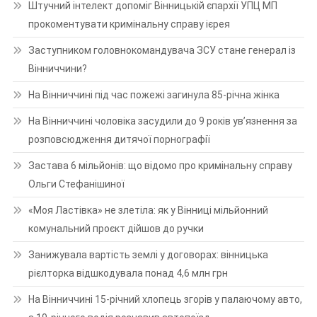
Штучний інтелект допоміг Вінницькій єпархії УПЦ МП
прокоментувати кримінальну справу ієрея
Заступником головнокомандувача ЗСУ стане генерал із
Вінниччини?
На Вінниччині під час пожежі загинула 85-річна жінка
На Вінниччині чоловіка засудили до 9 років ув’язнення за
розповсюдження дитячої порнографії
Застава 6 мільйонів: що відомо про кримінальну справу
Ольги Стефанішиної
«Моя Ластівка» не злетіла: як у Вінниці мільйонний
комунальний проєкт дійшов до ручки
Занижувала вартість землі у договорах: вінницька
рієлторка відшкодувала понад 4,6 млн грн
На Вінниччині 15-річний хлопець згорів у палаючому авто,