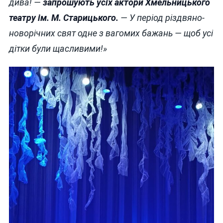
дива!
—
запрошують усіх актори Хмельницького
театру ім.
М.
Старицького.
—
У період
різдвяно
-
новорічних свят
одне з вагомих бажань
—
щоб усі
дітки були щасливими!
»