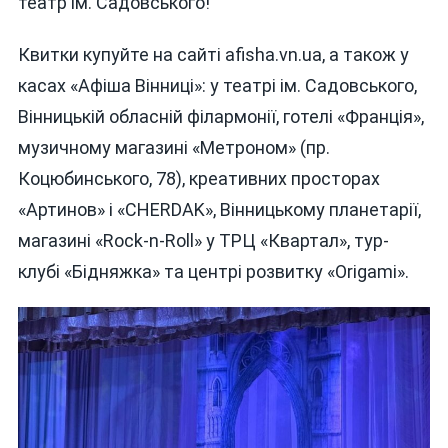
театр ім. Садовського!
Квитки купуйте на сайті afisha.vn.ua, а також у
касах «Афіша Вінниці»: у театрі ім. Садовського,
Вінницькій обласній філармонії, готелі «Франція»,
музичному магазині «Метроном» (пр.
Коцюбинського, 78), креативних просторах
«Артинов» і «CHERDAK», Вінницькому планетарії,
магазині «Rock-n-Roll» у ТРЦ «Квартал», тур-
клубі «Бідняжка» та центрі розвитку «Origami».