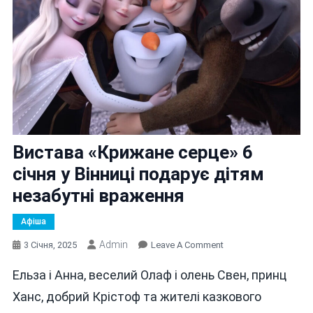
Вистава «Крижане серце» 6
січня у Вінниці подарує дітям
незабутні враження
Афіша
Admin
On
3 Січня, 2025
Leave A Comment
Вистава
Ельза і Анна, веселий Олаф і олень Свен, принц
«Крижане
Серце»
Ханс, добрий Крістоф та жителі казкового
6