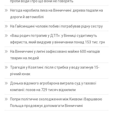
проби води і про що вони не говорять
Негода наробила лиха на Вінниччині: дерева падали на
дороги й автомобілі
На Гайсинщині чоловік побив і пограбував рідну сестру
«Ваш родич потрапив у ДТП»: у Вінниці судитимуть
афериста, який видурив у вінничанки понад 153 тис. грн
На Вінниччині у липні зафіксовано майже 600 нападів
тварин на людей
Трагедія у Козятині: після стрибка у воду загинув 15-
річний юнак
Донька відомого агробарона виграла суд у газової
компанії: позов на 729 тисяч відхилили
Попри політичне охолодження між Києвом і Варшавою
Польща продовжує допомагати Вінниччині