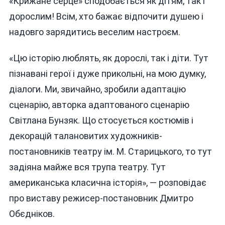
«Крижане серце» сподобається як дітям, так і
дорослим! Всім, хто бажає відпочити душею і
надовго зарядитись веселим настроєм.
«Цю історію люблять, як дорослі, так і діти. Тут
пізнавані герої і дуже прикольні, на мою думку,
діалоги. Ми, звичайно, зробили адаптацію
сценарію, авторка адаптованого сценарію
Світлана Бунзяк. Що стосується костюмів і
декорацій талановитих художників-
постановників театру ім. М. Старицького, то тут
задіяна майже вся трупа театру. Тут
американська класична історія», — розповідає
про виставу режисер-постановник Дмитро
Обєдніков.