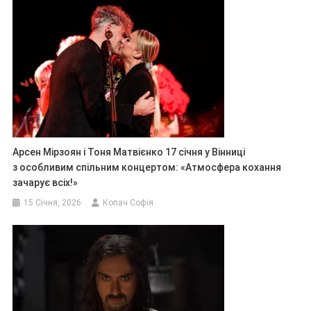
Арсен Мірзоян і Тоня Матвієнко 17 січня у Вінниці
з особливим спільним концертом: «Атмосфера кохання
зачарує всіх!»
15 Січня, 2026
Копач Софія