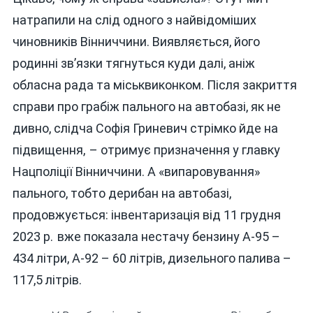
натрапили на слід одного з найвідоміших
чиновників Вінниччини. Виявляється, його
родинні зв’язки тягнуться куди далі, аніж
обласна рада та міськвиконком. Після закриття
справи про грабіж пального на автобазі, як не
дивно, слідча Софія Гриневич стрімко йде на
підвищення, – отримує призначення у главку
Нацполіції Вінниччини. А «випаровування»
пального, тобто дерибан на автобазі,
продовжується: інвентаризація від 11 грудня
2023 р. вже показала нестачу бензину А‑95 –
434 літри, А‑92 – 60 літрів, дизельного палива –
117,5 літрів.