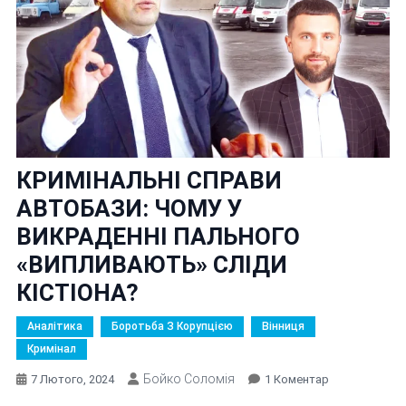
КРИМІНАЛЬНІ СПРАВИ
АВТОБАЗИ: ЧОМУ У
ВИКРАДЕННІ ПАЛЬНОГО
«ВИПЛИВАЮТЬ» СЛІДИ
КІСТІОНА?
Аналітика
Боротьба З Корупцією
Вінниця
Кримінал
Бойко Соломія
До
7 Лютого, 2024
1 Коментар
КРИМІНАЛЬНІ