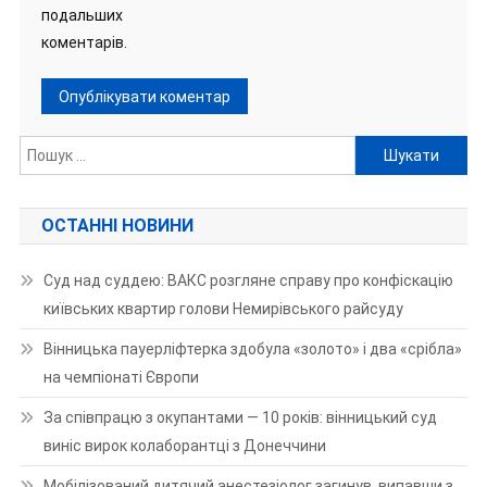
подальших
коментарів.
Пошук:
ОСТАННІ НОВИНИ
Суд над суддею: ВАКС розгляне справу про конфіскацію
київських квартир голови Немирівського райсуду
Вінницька пауерліфтерка здобула «золото» і два «срібла»
на чемпіонаті Європи
За співпрацю з окупантами — 10 років: вінницький суд
виніс вирок колаборантці з Донеччини
Мобілізований дитячий анестезіолог загинув, випавши з