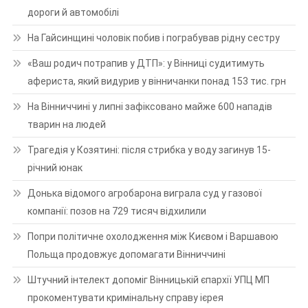
дороги й автомобілі
На Гайсинщині чоловік побив і пограбував рідну сестру
«Ваш родич потрапив у ДТП»: у Вінниці судитимуть
афериста, який видурив у вінничанки понад 153 тис. грн
На Вінниччині у липні зафіксовано майже 600 нападів
тварин на людей
Трагедія у Козятині: після стрибка у воду загинув 15-
річний юнак
Донька відомого агробарона виграла суд у газової
компанії: позов на 729 тисяч відхилили
Попри політичне охолодження між Києвом і Варшавою
Польща продовжує допомагати Вінниччині
Штучний інтелект допоміг Вінницькій єпархії УПЦ МП
прокоментувати кримінальну справу ієрея