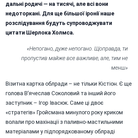
дальні родичі — на тисячі, але всі вони
недоторкані. Для ще більшої іронії наше
розслідування будуть супроводжувати
цитати Шерлока Холмса.
«Непогано, дуже непогано. Щоправда, ти
пропустив майже все важливе, але, тим не
менш»
Візитна картка облради – не тільки Кістіон. Є ще
голова В’ячеслав Соколовий та інший його
заступник – Ігор Івасюк. Саме ці двоє
«стратегів» Гройсмана минулого року криком
волали про махінації з паливно-мастильними
матеріалами у підпорядкованому облраді