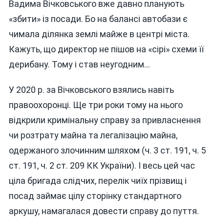
Вадима Вічковського вже давно планують
«збити» із посади. Бо на балансі автобази є
чимала ділянка землі майже в центрі міста.
Кажуть, що директор не пішов на «сірі» схеми її
дерибану. Тому і став неугодним…
У 2020 р. за Вічковського взялись навіть
правоохоронці. Ще три роки тому на нього
відкрили кримінальну справу за привласнення
чи розтрату майна та легалізацію майна,
одержаного злочинним шляхом (ч. 3 ст. 191, ч. 5
ст. 191, ч. 2 ст. 209 КК України). І весь цей час
ціла бригада слідчих, перелік чиїх прізвищ і
посад займає цілу сторінку стандартного
аркушу, намагалася довести справу до пуття.