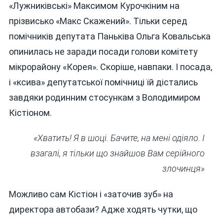
«Лужниківські» Максимом Курочкіним на
прізвисько «Макс Скажений». Тільки серед
помічників депутата Паньківа Ольга Ковальська
опинилась не заради посади голови комітету
мікрорайону «Корея». Скоріше, навпаки. І посада,
і «ксива» депутатської помічниці їй дістались
завдяки родинним стосункам з Володимиром
Кістіоном.
«Хватить! Я в шоці. Бачите, на мені одіяло. І
взагалі, я тільки що знайшов Вам серійного
злочинця»
Можливо сам Кістіон і «заточив зуб» на
директора автобази? Адже ходять чутки, що