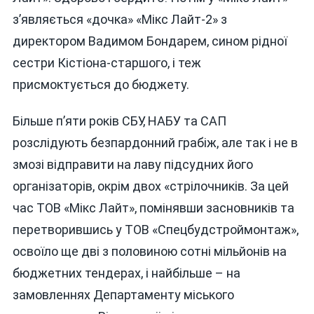
з’являється «дочка» «Мікс Лайт‑2» з
директором Вадимом Бондарем, сином рідної
сестри Кістіона-старшого, і теж
присмоктується до бюджету.
Більше п’яти років СБУ, НАБУ та САП
розслідують безпардонний грабіж, але так і не в
змозі відправити на лаву підсудних його
організаторів, окрім двох «стрілочників. За цей
час ТОВ «Мікс Лайт», помінявши засновників та
перетворившись у ТОВ «Спецбудстроймонтаж»,
освоїло ще дві з половиною сотні мільйонів на
бюджетних тендерах, і найбільше – на
замовленнях Департаменту міського