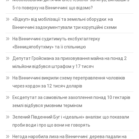
5-го поверху на Вінниччині: що відомо?
«Відкуп» від мобілізації та земельні оборудки: на
Вінниччині задокументували три корупційні схеми
На Вінниччині судитимуть ексбухгалтерку
«Вінницяпобутхіму» та її спільницю
Депутат Гройсмана за приховування майна на понад 2
мільйони відбувся штрафом у 17 тисяч
На Вінниччині викрили схему переправлення чоловіків
через кордон за 12 тисяч доларів
Ексдепутат за самовільне захоплення понад 10 гектарів
землі відбувся умовним терміном
Зелений Південний Буг і «ідеальні» аналізи: що показали
проби води і про що вони не говорять
Негода наробила лиха на Вінниччині: дерева падали на