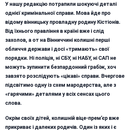
У нашу редакцію потрапили шокуючі деталі
СПРАВИ
АВТОБАЗИ:
однієї кримінальної справи. Мова йде про
ЧОМУ
відому вінницьку провладну родину Кістіонів.
У
Від їхнього правління в країні вже і слід
ВИКРАДЕННІ
ПАЛЬНОГО
захолов, а от на Вінниччині колишні перші
«ВИПЛИВАЮТ
обличчя держави і досі «тримають» свої
СЛІДИ
порядки. Ні поліція, ні СБУ, ні НАБУ, ні САП не
КІСТІОНА?
можуть зупинити безпардонний грабіж, хоч
завзято розслідують «цікаві» справи. Вчергове
підсвітимо одну із схем мародерства, але з
«гарячими» деталями у всіх сенсах цього
слова.
Окрім своїх дітей, колишній віце-прем’єр вже
прикриває і далеких родичів. Один із яких і є