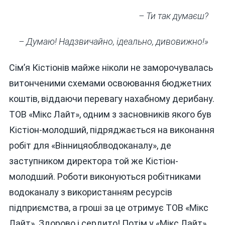
– Ти так думаєш?
– Думаю! Надзвичайно, ідеально, дивовижно!»
Сім’я Кістіонів майже ніколи не заморочувалась
витонченими схемами освоювання бюджетних
коштів, віддаючи перевагу нахабному дерибану.
ТОВ «Мікс Лайт», одним з засновників якого був
Кістіон-молодший, підряджається на виконання
робіт для «Вінницяоблводоканалу», де
заступником директора той же Кістіон-
молодший. Роботи виконуються робітниками
водоканалу з використанням ресурсів
підприємства, а гроші за це отримує ТОВ «Мікс
Лайт». Здорово і сердито! Потім у «Мікс Лайт»