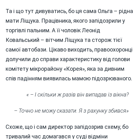
Та і що тут дивуватись, бо ця сама Ольга – рідна
мати Ліщука. Працівника, якого запідозрили у
торгівлі пальним. А її чоловік Леонід
Ковальський – вітчим Ліщука та сторож тієї
самої автобази. Цікаво виходить, правоохоронці
долучили до справи характеристику від голови
комітету мікрорайону «Корея», яка за дивним
спів падінням виявилась мамою підозрюваного.
«
–
І скільки ж разів він випадав із вікна?
– Точно не можу сказати. Я з рахунку збився»
Схоже, що і сам директор запідозрив схему, бо
тривалий час домагався у суді відміни