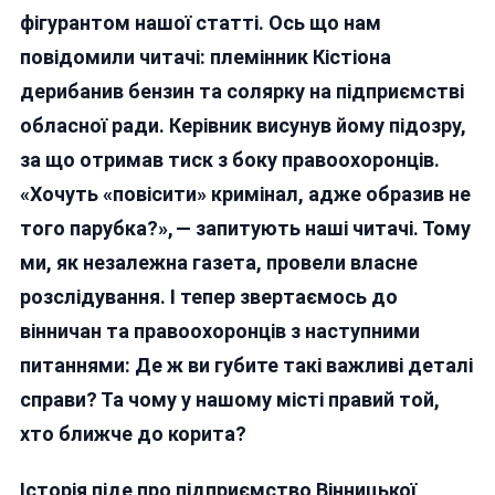
фігурантом нашої статті. Ось що нам
повідомили читачі: племінник Кістіона
дерибанив бензин та солярку на підприємстві
обласної ради. Керівник висунув йому підозру,
за що отримав тиск з боку правоохоронців.
«Хочуть «повісити» кримінал, адже образив не
того парубка?», — запитують наші читачі. Тому
ми, як незалежна газета, провели власне
розслідування. І тепер звертаємось до
вінничан та правоохоронців з наступними
питаннями: Де ж ви губите такі важливі деталі
справи? Та чому у нашому місті правий той,
хто ближче до корита?
Історія піде про підприємство Вінницької