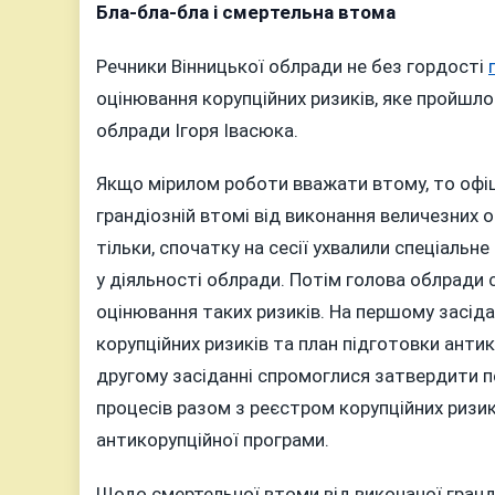
ПОКИ
Бла-бла-бла і смертельна втома
ВІННИЦ
Речники Вінницької облради не без гордості
ОБЛРА
ЗАЙМАЄ
оцінювання корупційних ризиків, яке пройшло
АНТИКО
облради Ігоря Івасюка.
ОКОЗАМ
ЇЇ
Якщо мірилом роботи вважати втому, то офіці
ДЕПУТА
грандіозній втомі від виконання величезних о
ПІДОЗ
тільки, спочатку на сесії ухвалили спеціальн
У
у діяльності облради. Потім голова облради
КРИМІН
оцінювання таких ризиків. На першому засіда
ЗЛОЧИН
корупційних ризиків та план підготовки анти
другому засіданні спромоглися затвердити пе
процесів разом з реєстром корупційних ризик
антикорупційної програми.
Щодо смертельної втоми від виконаної гран