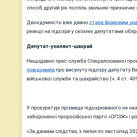
спосіб другий рік поспіль звільняє-призначає
Двоєдумність вже давно
стала фірмовим зн
реакції на підозри у скоєнні депутатами облр
Депутат-ухилянт-шахрай
Нещодавно прес-служба Спеціалізованої прок
повідомила
про висунуту підозру депутату Ві
військової служби та шахрайство (ч. 4 ст. 409 
У прокуратурі прізвище підозрюваного не наз
забороненої проросійської партії «ОПЗЖ» і р
«За даними слідства, з липня по листопад 202