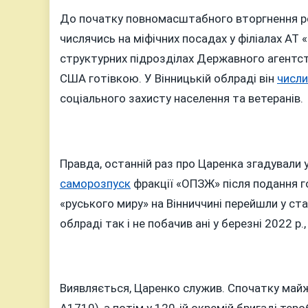
До початку повномасштабного вторгнення росі
числячись на міфічних посадах у філіалах АТ
структурних підрозділах Державного агентст
США готівкою. У Вінницькій облраді він
числи
соціального захисту населення та ветеранів.
Правда, останній раз про Царенка згадували у
саморозпуск
фракції «ОПЗЖ» після подання го
«руського миру» на Вінниччині перейшли у ст
облраді так і не побачив ані у березні 2022 р., 
Виявляється, Царенко служив. Спочатку майже 