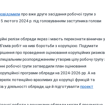
ЬКА
повідомили
про вже друге засідання робочої групи з
ДА
ТЬСЯ
 5 лютого 2024 р. під головуванням заступника голови
РУПЦІЙНИМ
ИЛЮВАННЯМ,
йні релізи облради якраз і мають переконати вінничан у
ТІВ
б’ємів робіт на ниві боротьби з корупцією. Подумати
РЮЮТЬ
е рішення про проведення оцінювання корупційних ризиків
 спеціальним розпорядженням утворив цілу робочу групу 
АЛЬНИХ
нні робочої групи затвердили план оцінювання
АХ
корупційної програми облради на 2024-2026 рр. А на
релік потенційно вразливих до корупції функцій та
ів у діяльності облради, ще й підготувалти
проект
діозної роботи з речниками облради могли б предметно