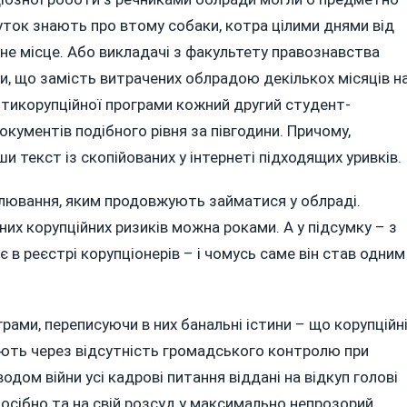
чуток знають про втому собаки, котра цілими днями від
не місце. Або викладачі з факультету правознавства
и, що замість витрачених облрадою декількох місяців н
нтикорупційної програми кожний другий студент-
ументів подібного рівня за півгодини. Причому,
 текст із скопійованих у інтернеті підходящих уривків.
илювання, яким продовжують займатися у облраді.
их корупційних ризиків можна роками. А у підсумку – з
 в реєстрі корупціонерів – і чомусь саме він став одним
рами, переписуючи в них банальні істини – що корупційн
ають через відсутність громадського контролю при
водом війни усі кадрові питання віддані на відкуп голові
осібно та на свій розсуд у максимально непрозорий