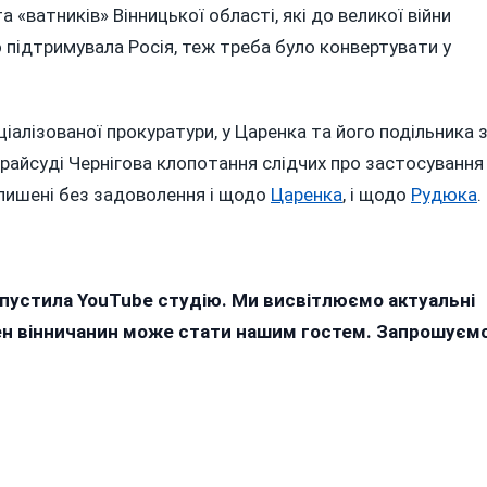
 «ватників» Вінницької області, які до великої війни
 підтримувала Росія, теж треба було конвертувати у
іалізованої прокуратури, у Царенка та його подільника 
 райсуді Чернігова клопотання слідчих про застосування
алишені без задоволення і щодо
Царенка
, і щодо
Рудюка
.
апустила YouTube студію. Ми висвітлюємо актуальні
жен вінничанин може стати нашим гостем. Запрошуєм