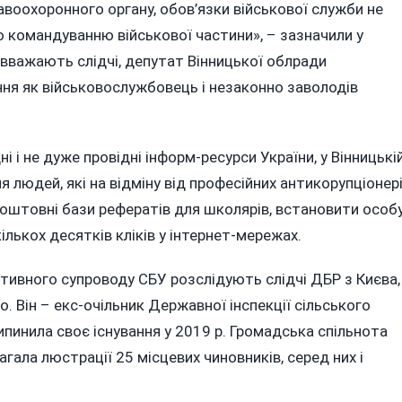
оохоронного органу, обов’язки військової служби не
 командуванню військової частини», – зазначили у
к вважають слідчі, депутат Вінницької облради
ня як військовослужбовець і незаконно заволодів
ні і не дуже провідні інформ-ресурси України, у Вінницькі
 людей, які на відміну від професійних антикорупціонер
коштовні бази рефератів для школярів, встановити особ
лькох десятків кліків у інтернет-мережах.
ативного супроводу СБУ розслідують слідчі ДБР з Києва,
. Він – екс-очільник Державної інспекції сільського
ипинила своє існування у 2019 р. Громадська спільнота
гала люстрації 25 місцевих чиновників, серед них і