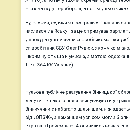
А1710), а потім у 120-ій окремій бригаді теро
– спочатку у теробороні, а потім у льотчиках.
Ну, служив, судячи з прес-релізу Спеціалізов
числився у війську і за це отримував зарпла
у прокуратурі назвали «пособником» і «служ
співробітник СБУ Олег Рудюк, якому крім ана
інкримінують ще й умисне, з метою одержан
1 ст. 364 КК України).
Нульове публічне реагування Вінницької облр
депутатів такого рівня звинувачують у кримін
Вінниччини є набагато щільнішим, ніж здаєтьс
від «ОПЗЖ», з неменшим успіхом могли б опин
стратегії Гройсмана». А опинились вони у спи