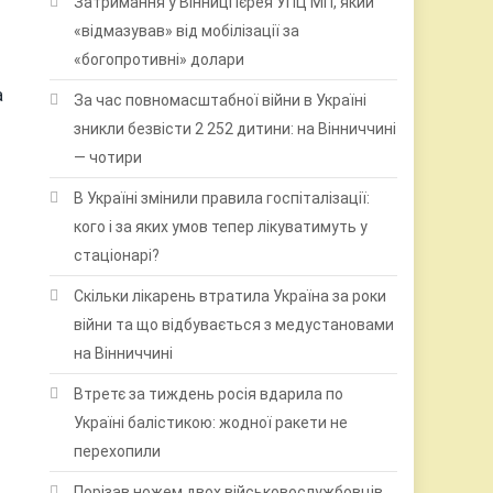
Затримання у Вінниці ієрея УПЦ МП, який
«відмазував» від мобілізації за
«богопротивні» долари
а
За час повномасштабної війни в Україні
зникли безвісти 2 252 дитини: на Вінниччині
— чотири
В Україні змінили правила госпіталізації:
кого і за яких умов тепер лікуватимуть у
стаціонарі?
Скільки лікарень втратила Україна за роки
війни та що відбувається з медустановами
на Вінниччині
і
Втретє за тиждень росія вдарила по
Україні балістикою: жодної ракети не
перехопили
Порізав ножем двох військовослужбовців