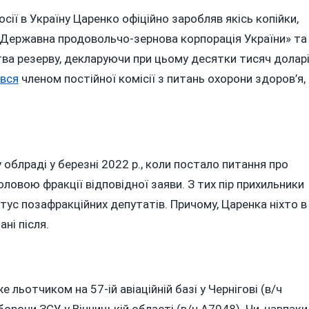
ї в Україну Царенко офіційно заробляв якісь копійки,
 «Державна продовольчо-зернова корпорація України» та
ва резерву, декларуючи при цьому десятки тисяч долар
вся
членом постійної комісії з питань охорони здоров’я,
 облраді у березні 2022 р., коли постало питання про
ловою фракції відповідної заяви. З тих пір прихильники
атус позафракційних депутатів. Причому, Царенка ніхто в
ані після.
льотчиком на 57-ій авіаційній базі у Чернігові (в/ч