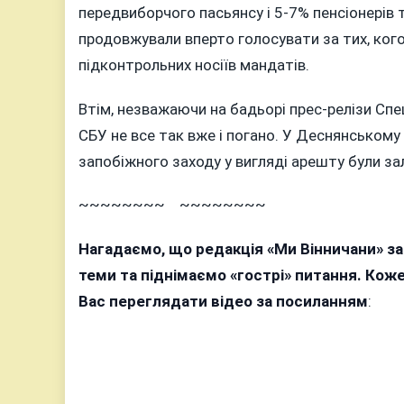
передвиборчого пасьянсу і 5-7% пенсіонерів та
продовжували вперто голосувати за тих, кого
підконтрольних носіїв мандатів.
Втім, незважаючи на бадьорі прес-релізи Спец
СБУ не все так вже і погано. У Деснянському
запобіжного заходу у вигляді арешту були з
~~~~~~~~ ~~~~~~~~
Нагадаємо, що редакція «Ми Вінничани» з
теми та піднімаємо «гострі» питання. Ко
Вас переглядати відео за посиланням
: