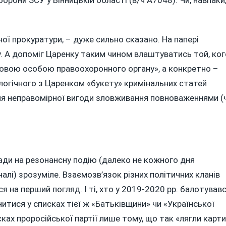
борони ЗСУ у Вінницькій області (в/ч А7048). Чи, навпаки
аної прокуратури, – дуже сильно сказано. На папері
ту. А допоміг Царенку таким чином влаштуватись той, ког
бовою особою правоохоронного органу», а конкретно –
логічного з Царенком «букету» кримінальних статей
ня неправомірної вигоди зловживання повноваженнями (ч
ади на резонансну подію (далеко не кожного дня
алі) зрозуміле. Взаємозв’язок різних політичних кланів
я на перший погляд. І ті, хто у 2019-2020 рр. балотував
итися у списках тієї ж «Батьківщини» чи «Української
сках проросійської партії лише тому, що так «лягли карти