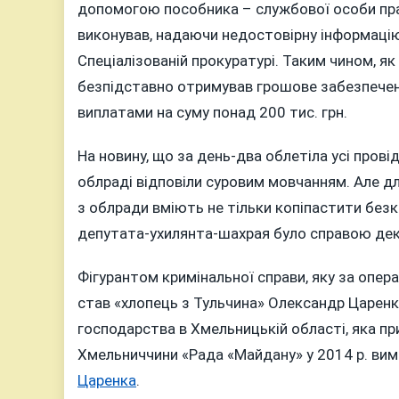
допомогою пособника – службової особи прав
виконував, надаючи недостовірну інформацію
Спеціалізованій прокуратурі. Таким чином, я
безпідставно отримував грошове забезпечен
виплатами на суму понад 200 тис. грн.
На новину, що за день-два облетіла усі провід
облраді відповіли суровим мовчанням. Але для
з облради вміють не тільки копіпастити без
депутата-ухилянта-шахрая було справою декі
Фігурантом кримінальної справи, яку за опер
став «хлопець з Тульчина» Олександр Царенко
господарства в Хмельницькій області, яка пр
Хмельниччини «Рада «Майдану» у 2014 р. вима
Царенка
.