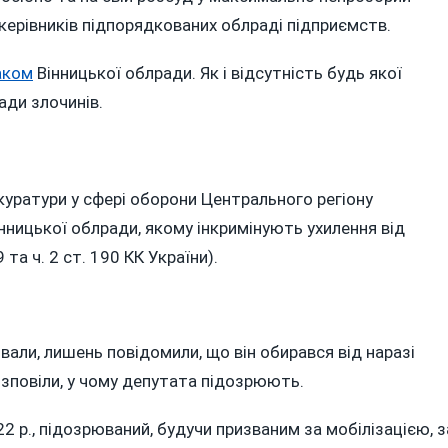
 керівників підпорядкованих облраді підприємств.
аком
Вінницької облради. Як і відсутність будь якої
ади злочинів.
уратури у сфері оборони Центрального регіону
нницької облради, якому інкримінують ухилення від
та ч. 2 ст. 190 КК України).
вали, лишень повідомили, що він обирався від наразі
озповіли, у чому депутата підозрюють.
2 р., підозрюваний, будучи призваним за мобілізацією, з