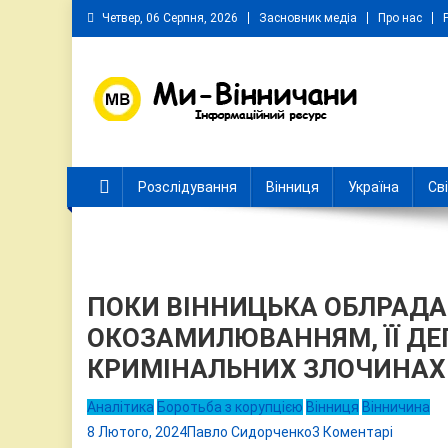
Skip
Четвер, 06 Серпня, 2026
Засновник медіа
Про нас
to
content
Ми Вінничани
Незалежний інформаційний портал Вінничини
Розслідування
Вінниця
Україна
Св
ПОКИ ВІННИЦЬКА ОБЛРАД
ОКОЗАМИЛЮВАННЯМ, ЇЇ ДЕ
КРИМІНАЛЬНИХ ЗЛОЧИНАХ
Аналітика
Боротьба з корупцією
Вінниця
Вінничина
до
8 Лютого, 2024
Павло Сидорченко
3 Коментарі