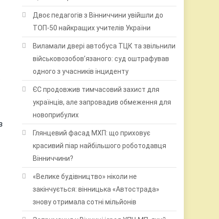
Двоє педагогів з Вінниччини увійшли до
ТОП-50 найкращих учителів України
Виламали двері автобуса ТЦК та звільнили
військовозобов’язаного: суд оштрафував
одного з учасників інциденту
ЄС продовжив тимчасовий захист для
українців, але запровадив обмеження для
новоприбулих
з
Глянцевий фасад МХП: що приховує
красивий піар найбільшого роботодавця
Вінниччини?
«Велике будівництво» ніколи не
закінчується: вінницька «Автострада»
знову отримала сотні мільйонів