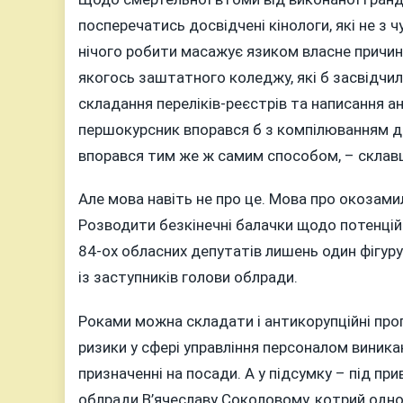
посперечатись досвідчені кінологи, які не з 
нічого робити масажує язиком власне причин
якогось заштатного коледжу, які б засвідчил
складання переліків-реєстрів та написання а
першокурсник впорався б з компілюванням док
впорався тим же ж самим способом, – склавши
Але мова навіть не про це. Мова про окозам
Розводити безкінечні балачки щодо потенційн
84-ох обласних депутатів лишень один фігурує
із заступників голови облради.
Роками можна складати і антикорупційні прог
ризики у сфері управління персоналом виник
призначенні на посади. А у підсумку – під при
облради В’ячеславу Соколовому, котрий одно