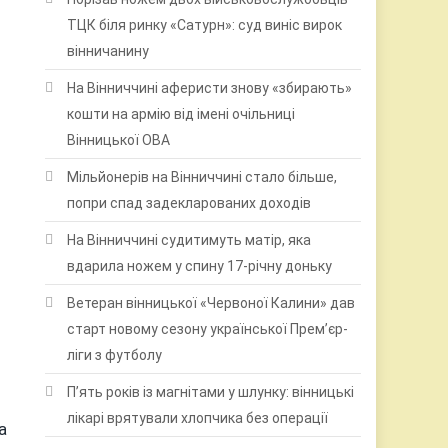
ТЦК біля ринку «Сатурн»: суд виніс вирок
вінничанину
На Вінниччині аферисти знову «збирають»
кошти на армію від імені очільниці
Вінницької ОВА
Мільйонерів на Вінниччині стало більше,
попри спад задекларованих доходів
На Вінниччині судитимуть матір, яка
вдарила ножем у спину 17-річну доньку
Ветеран вінницької «Червоної Калини» дав
старт новому сезону української Прем’єр-
ліги з футболу
П’ять років із магнітами у шлунку: вінницькі
лікарі врятували хлопчика без операції
а