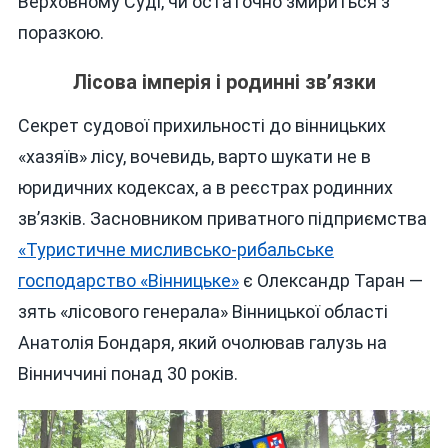
Верховному Суді, чи остаточно змириться з
поразкою.
Лісова імперія і родинні зв’язки
Секрет судової прихильності до вінницьких
«хазяїв» лісу, вочевидь, варто шукати не в
юридичних кодексах, а в реєстрах родинних
зв’язків. Засновником приватного підприємства
«Туристичне мисливсько-рибальське
господарство «Вінницьке»
є Олександр Таран —
зять «лісового генерала» Вінницької області
Анатолія Бондаря, який очолював галузь на
Вінниччині понад 30 років.