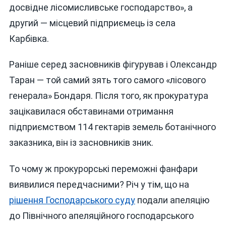
досвідне лісомисливське господарство», а
другий — місцевий підприємець із села
Карбівка.
Раніше серед засновників фігурував і Олександр
Таран — той самий зять того самого «лісового
генерала» Бондаря. Після того, як прокуратура
зацікавилася обставинами отримання
підприємством 114 гектарів земель ботанічного
заказника, він із засновників зник.
То чому ж прокурорські переможні фанфари
виявилися передчасними? Річ у тім, що на
рішення Господарського суду
подали апеляцію
до Північного апеляційного господарського