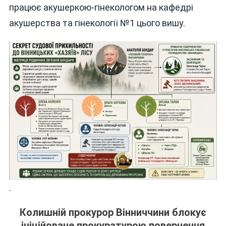
працює акушеркою-гінекологом на кафедрі
акушерства та гінекології №1 цього вишу.
.
Колишній прокурор Вінниччини блокує
ініційоване прокуратурою повернення