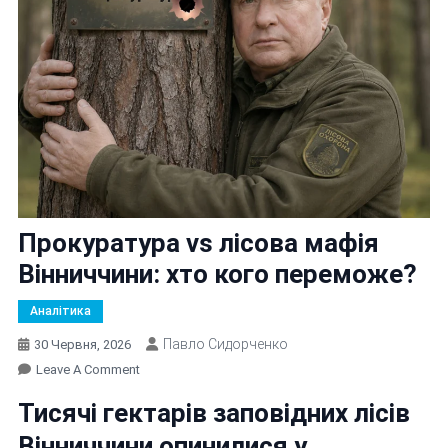
Прокуратура vs лісова мафія
Вінниччини: хто кого переможе?
Аналітика
Павло Сидорченко
30 Червня, 2026
On
Leave A Comment
Прокуратура
Тисячі гектарів заповідних лісів
Vs
Лісова
Вінниччини опинилися у