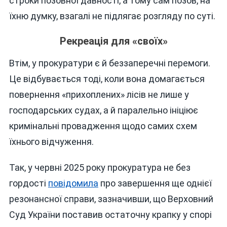
строки позовної давності, а тому сам позов, на
їхню думку, взагалі не підлягає розгляду по суті.
Рекреація для «своїх»
Втім, у прокуратури є й беззаперечні перемоги.
Це відбувається тоді, коли вона домагається
повернення «прихоплених» лісів не лише у
господарських судах, а й паралельно ініціює
кримінальні провадження щодо самих схем
їхнього відчуження.
Так, у червні 2025 року прокуратура не без
гордості
повідомила
про завершення ще однієї
резонансної справи, зазначивши, що Верховний
Суд України поставив остаточну крапку у спорі