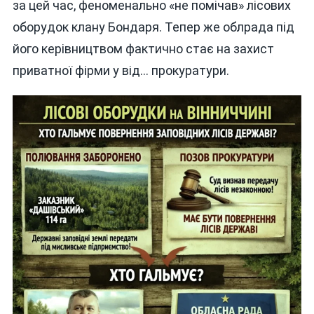
за цей час, феноменально «не помічав» лісових
оборудок клану Бондаря. Тепер же облрада під
його керівництвом фактично стає на захист
приватної фірми у від… прокуратури.