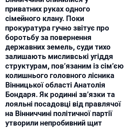
Мафія
приватних руках одного
Вінниччини:
сімейного клану. Поки
Хто
Кого
прокуратура гучно звітує про
Переможе?
боротьбу за повернення
державних земель, суди тихо
залишають мисливські угіддя
структурам, пов’язаним із сім’єю
колишнього головного лісника
Вінницької області Анатолія
Бондаря. Як родинні зв’язки та
лояльні посадовці від правлячої
на Вінниччині політичної партії
утворили непробивний щит