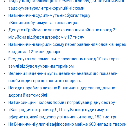
«Відкуп» від мобілізації та земельні оборудки: на Вінниччині
задокументували три корупційні схеми
На Вінниччині судитимуть ексбухгалтерку
«Вінницяпобутхіму» та її спільницю
Депутат Гройсмана за приховування майна на понад 2
мільйони відбувся штрафом у 17 тисяч
На Вінниччині викрили схему переправлення чоловіків через
кордон за 12 тисяч доларів
Ексдепутат за самовільне захоплення понад 10 гектарів
землі відбувся умовним терміном
Зелений Південний Буг і «ідеальні» аналізи: що показали
проби води і про що вони не говорять
Негода наробила лиха на Вінниччині: дерева падали на
дороги й автомобілі
На Гайсинщині чоловік побив і пограбував рідну сестру
«Ваш родич потрапив у ДТП»: у Вінниці судитимуть
афериста, який видурив у вінничанки понад 153 тис. грн
На Вінниччині у липні зафіксовано майже 600 нападів тварин