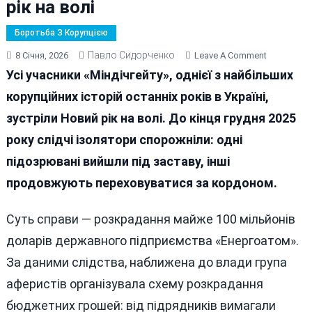
рік на волі
Боротьба З Корупцією
Павло Сидорченко
On
8 Січня, 2026
Leave A Comment
Happy
Усі учасники «Міндічгейту», однієї з найбільших
New
корупційних історій останніх років в Україні,
Year:
зустріли Новий рік на волі. До кінця грудня 2025
Усі
Фігуранти
року слідчі ізолятори спорожніли: одні
«Міндічгей
підозрювані вийшли під заставу, інші
Зустрічал
продовжують переховуватися за кордоном.
Новий
Рік
На
Суть справи — розкрадання майже 100 мільйонів
Волі
доларів державного підприємства «Енергоатом».
За даними слідства, наближена до влади група
аферистів організувала схему розкрадання
бюджетних грошей: від підрядників вимагали