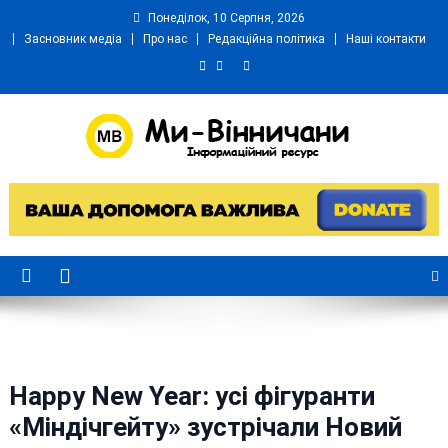
Skip
Понеділок, 10 Серпня, 2026
to
Засновник медіа
Про нас
Редакційна політика
Наші контакти
content
Ми Вінничани
Незалежний інформаційний портал Вінничини
Happy New Year: усі фігуранти
«Міндічгейту» зустрічали Новий