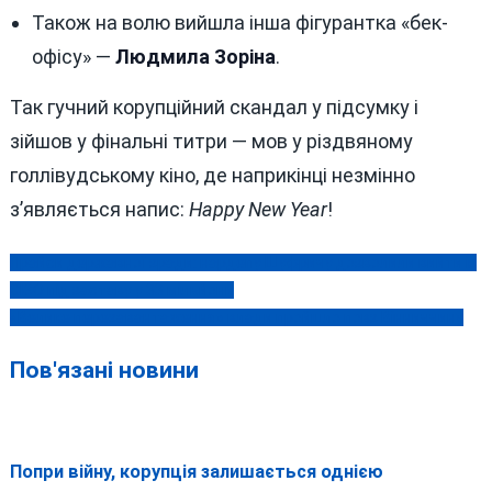
Також на волю вийшла інша фігурантка «бек-
офісу» —
Людмила Зоріна
.
Так гучний корупційний скандал у підсумку і
зійшов у фінальні титри — мов у різдвяному
голлівудському кіно, де наприкінці незмінно
з’являється напис:
Happy New Year
!
Прайси державної зради: нардепу Шуфричу дозволили вийти із
Навігація
СІЗО під заставу у 33 мільйони
записів
«Велике перезавантаження» влади пройшло повз Вінниччину
Пов'язані новини
Попри війну, корупція залишається однією