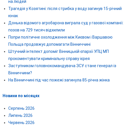
на людей
Трагедія у Козятині: після стрибка у воду загинув 15-річний
юнак
Донька відомого агробарона виграла суд у газової компанії:
позов на 729 тисяч відхилили
Попри політичне охолодження між Києвом і Варшавою
Польща продовжує допомагати Вінниччині
Штучний інтелект допоміг Вінницькій єпархії УПЦ МП
прокоментувати кримінальну справу ієрея
Заступником головнокомандувача ЗСУ стане генерал із
Вінниччини?
На Вінниччині під час пожежі загинула 85-річна жінка
Новини по місяцях
Серпень 2026
Липень 2026
Червень 2026