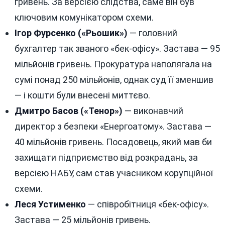
гривень. За версією слідства, саме він був
ключовим комунікатором схеми.
Ігор Фурсенко («Рьошик»)
— головний
бухгалтер так званого «бек-офісу». Застава — 95
мільйонів гривень. Прокуратура наполягала на
сумі понад 250 мільйонів, однак суд її зменшив
— і кошти були внесені миттєво.
Дмитро Басов («Тенор»)
— виконавчий
директор з безпеки «Енергоатому». Застава —
40 мільйонів гривень. Посадовець, який мав би
захищати підприємство від розкрадань, за
версією НАБУ, сам став учасником корупційної
схеми.
Леся Устименко
— співробітниця «бек-офісу».
Застава — 25 мільйонів гривень.