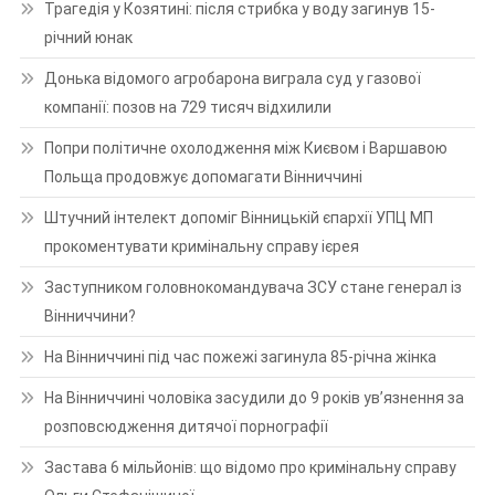
Трагедія у Козятині: після стрибка у воду загинув 15-
річний юнак
Донька відомого агробарона виграла суд у газової
компанії: позов на 729 тисяч відхилили
Попри політичне охолодження між Києвом і Варшавою
Польща продовжує допомагати Вінниччині
Штучний інтелект допоміг Вінницькій єпархії УПЦ МП
прокоментувати кримінальну справу ієрея
Заступником головнокомандувача ЗСУ стане генерал із
Вінниччини?
На Вінниччині під час пожежі загинула 85-річна жінка
На Вінниччині чоловіка засудили до 9 років ув’язнення за
розповсюдження дитячої порнографії
Застава 6 мільйонів: що відомо про кримінальну справу