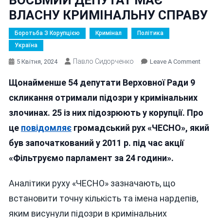
ВЛАСНУ КРИМІНАЛЬНУ СПРАВУ
Боротьба З Корупцією
Кримінал
Політика
Україна
Павло Сидорченко
On
5 Квітня, 2024
Leave A Comment
У
Щонайменше 54 депутати Верховної Ради 9
ВЕРХ
РАДІ
скликання отримали підозри у кримінальних
КОЖ
злочинах. 25 із них підозрюють у корупції. Про
ВОСЬ
це
повідомляє
громадський рух «ЧЕСНО», який
ДЕПУ
МАЄ
був започаткований у 2011 р. під час акції
ВЛАС
«Фільтруємо парламент за 24 години».
КРИМ
СПРА
Аналітики руху «ЧЕСНО» зазначають, що
встановити точну кількість та імена нардепів,
яким висунули підозри в кримінальних