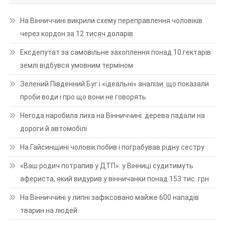
На Вінниччині викрили схему переправлення чоловіків
через кордон за 12 тисяч доларів
Ексдепутат за самовільне захоплення понад 10 гектарів
землі відбувся умовним терміном
Зелений Південний Буг і «ідеальні» аналізи: що показали
проби води і про що вони не говорять
Негода наробила лиха на Вінниччині: дерева падали на
дороги й автомобілі
На Гайсинщині чоловік побив і пограбував рідну сестру
«Ваш родич потрапив у ДТП»: у Вінниці судитимуть
афериста, який видурив у вінничанки понад 153 тис. грн
На Вінниччині у липні зафіксовано майже 600 нападів
тварин на людей