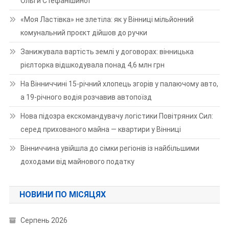
Ольги Стефанішиної
«Моя Ластівка» не злетіла: як у Вінниці мільйонний
комунальний проєкт дійшов до ручки
Занижувала вартість землі у договорах: вінницька
рієлторка відшкодувала понад 4,6 млн грн
На Вінниччині 15-річний хлопець згорів у палаючому авто,
а 19-річного водія розчавив автопоїзд
Нова підозра екскомандувачу логістики Повітряних Сил:
серед прихованого майна — квартири у Вінниці
Вінниччина увійшла до сімки регіонів із найбільшими
доходами від майнового податку
НОВИНИ ПО МІСЯЦЯХ
Серпень 2026