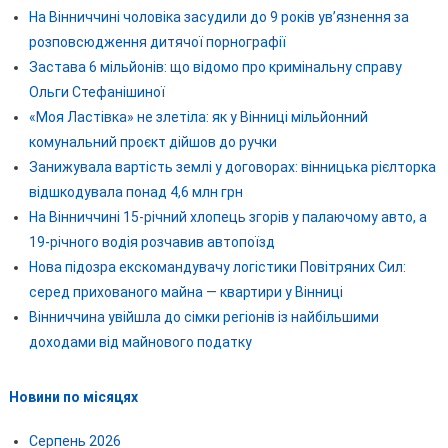
На Вінниччині чоловіка засудили до 9 років ув’язнення за
розповсюдження дитячої порнографії
Застава 6 мільйонів: що відомо про кримінальну справу
Ольги Стефанішиної
«Моя Ластівка» не злетіла: як у Вінниці мільйонний
комунальний проєкт дійшов до ручки
Занижувала вартість землі у договорах: вінницька рієлторка
відшкодувала понад 4,6 млн грн
На Вінниччині 15-річний хлопець згорів у палаючому авто, а
19-річного водія розчавив автопоїзд
Нова підозра екскомандувачу логістики Повітряних Сил:
серед прихованого майна — квартири у Вінниці
Вінниччина увійшла до сімки регіонів із найбільшими
доходами від майнового податку
Новини по місяцях
Серпень 2026