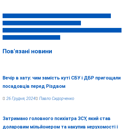
ID-картка громадянина України врятувала життя воїну з
Навігація
Вінниччини, зупинивши осколок снаряда
записів
Випускник із Гайсина склав Національний мультипредметний
тест на максимум — 400 балів
Пов'язані новини
Вечір в хату: чим замість куті СБУ і ДБР пригощали
посадовців перед Різдвом
26 Грудня, 2024
Павло Сидорченко
Затримано головного психіатра ЗСУ, який став
доларовим мільйонером та накупив нерухомості і