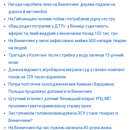
Негода наробила лиха на Вінниччині: дерева падали на
дороги й автомобілі
На Гайсинщині чоловік побив і пограбував рідну сестру
«Ваш родич потрапив у ДТП»: у Вінниці судитимуть
афериста, який видурив у вінничанки понад 153 тис. грн
На Вінниччині у липні зафіксовано майже 600 нападів тварин
на людей
Трагедія у Козятині: після стрибка у воду загинув 15-річний
юнак
Донька відомого агробарона виграла суд у газової компанії:
позов на 729 тисяч відхилили
Попри політичне охолодження між Києвом і Варшавою
Польща продовжує допомагати Вінниччині
Штучний інтелект допоміг Вінницькій єпархії УПЦ МП
прокоментувати кримінальну справу ієрея
Заступником головнокомандувача ЗСУ стане генерал із
Вінниччини?
На Вінниччині під час пожежі загинула 85-річна жінка