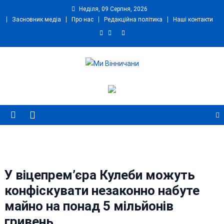
Skip
Неділя, 09 Серпня, 2026
to
Засновник медіа
Про нас
Редакційна політика
Наші контакти
content
Ми Вінничани
Незалежний інформаційний портал Вінничини
У віцепрем’єра Кулеби можуть
конфіскувати незаконно набуте
майно на понад 5 мільйонів
гривень