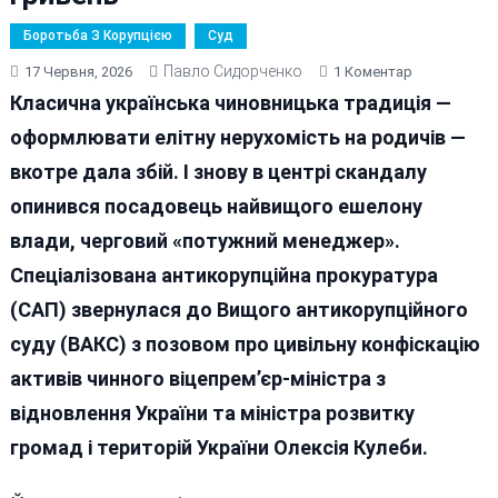
Боротьба З Корупцією
Суд
Павло Сидорченко
До
17 Червня, 2026
1 Коментар
У
Класична українська чиновницька традиція —
Віцепрем’єр
оформлювати елітну нерухомість на родичів —
Кулеби
вкотре дала збій. І знову в центрі скандалу
Можуть
Конфіскуват
опинився посадовець найвищого ешелону
Незаконно
влади, черговий «потужний менеджер».
Набуте
Спеціалізована антикорупційна прокуратура
Майно
На
(САП) звернулася до Вищого антикорупційного
Понад
суду (ВАКС) з позовом про цивільну конфіскацію
5
активів чинного віцепрем’єр-міністра з
Мільйонів
Гривень
відновлення України та міністра розвитку
громад і територій України Олексія Кулеби.