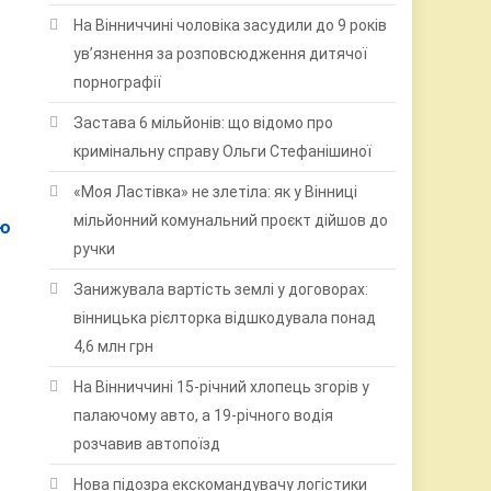
На Вінниччині чоловіка засудили до 9 років
ув’язнення за розповсюдження дитячої
порнографії
Застава 6 мільйонів: що відомо про
кримінальну справу Ольги Стефанішиної
«Моя Ластівка» не злетіла: як у Вінниці
мільйонний комунальний проєкт дійшов до
ію
ручки
Занижувала вартість землі у договорах:
вінницька рієлторка відшкодувала понад
4,6 млн грн
На Вінниччині 15-річний хлопець згорів у
палаючому авто, а 19-річного водія
розчавив автопоїзд
Нова підозра екскомандувачу логістики