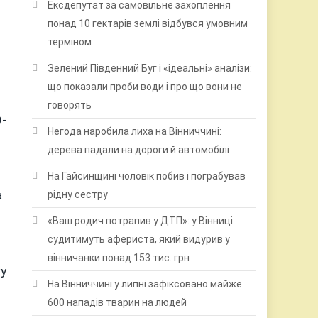
Ексдепутат за самовільне захоплення
понад 10 гектарів землі відбувся умовним
терміном
Зелений Південний Буг і «ідеальні» аналізи:
що показали проби води і про що вони не
говорять
D-
Негода наробила лиха на Вінниччині:
дерева падали на дороги й автомобілі
На Гайсинщині чоловік побив і пограбував
а
рідну сестру
«Ваш родич потрапив у ДТП»: у Вінниці
судитимуть афериста, який видурив у
вінничанки понад 153 тис. грн
ку
На Вінниччині у липні зафіксовано майже
600 нападів тварин на людей