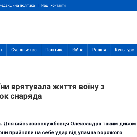
Редакційна політика
Наші контакти
іт
Суспільство
Політика
Війна
Релігія
Культура
ни врятувала життя воїну з
лок снаряда
n
-
ва. Для військовослужбовця Олександра таким дивом
артка
вони прийняли на себе удар від уламка ворожого