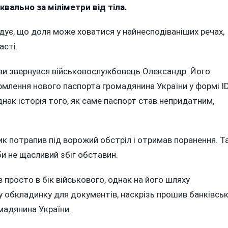
ромадянина
вально за міліметри від тіла.
країни
рятувала
адує, що доля може ховатися у найнесподіваніших речах,
иття
асті.
їну
ви звернувся військовослужбовець Олександр. Його
інниччини,
рмлення нового паспорта громадянина України у формі I
упинивши
ак історія того, як саме паспорт став непридатним,
сколок
наряда
к потрапив під ворожий обстріл і отримав поранення. Т
би не щасливий збіг обставин.
 просто в бік військового, однак на його шляху
 обкладинку для документів, наскрізь прошив банківсь
омадянина України.