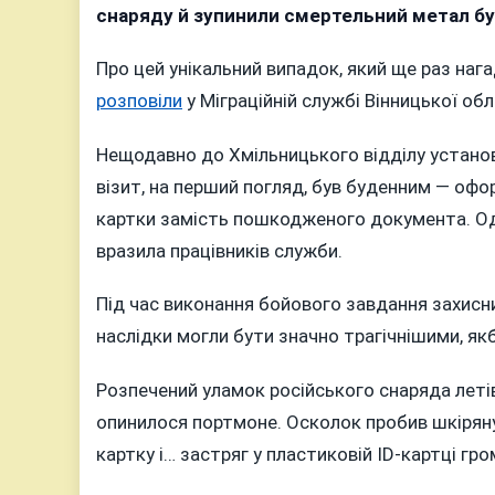
г
снаряду й зупинили смертельний метал бук
У
в
Про цей унікальний випадок, який ще раз наг
ж
розповіли
у Міграційній службі Вінницької обл
во
з
Нещодавно до Хмільницького відділу устано
В
візит, на перший погляд, був буденним — офо
з
картки замість пошкодженого документа. Одн
о
вразила працівників служби.
с
Під час виконання бойового завдання захисни
наслідки могли бути значно трагічнішими, як
Розпечений уламок російського снаряда летів
опинилося портмоне. Осколок пробив шкіряну
картку і… застряг у пластиковій ID-картці гр