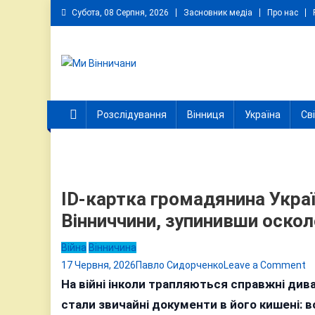
Skip
Субота, 08 Серпня, 2026
Засновник медіа
Про нас
to
content
Ми Вінничани
Незалежний інформаційний портал Вінничини
Розслідування
Вінниця
Україна
Св
ID-картка громадянина Украї
Вінниччини, зупинивши оско
Війна
Вінничина
o
17 Червня, 2026
Павло Сидорченко
Leave a Comment
ID
На війні інколи трапляються справжні ди
к
стали звичайні документи в його кишені: 