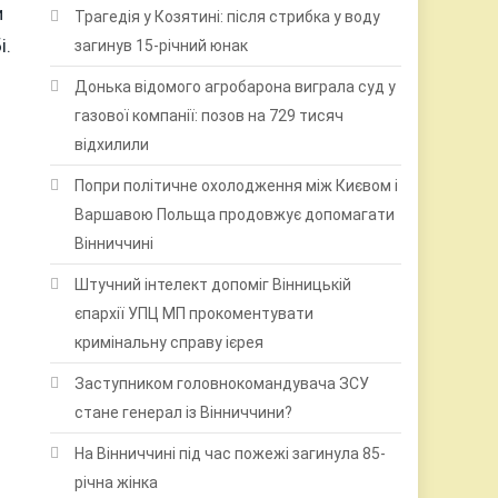
и
Трагедія у Козятині: після стрибка у воду
і.
загинув 15-річний юнак
Донька відомого агробарона виграла суд у
газової компанії: позов на 729 тисяч
відхилили
Попри політичне охолодження між Києвом і
Варшавою Польща продовжує допомагати
Вінниччині
Штучний інтелект допоміг Вінницькій
єпархії УПЦ МП прокоментувати
кримінальну справу ієрея
Заступником головнокомандувача ЗСУ
стане генерал із Вінниччини?
На Вінниччині під час пожежі загинула 85-
річна жінка