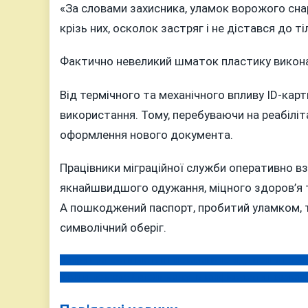
«За словами захисника, уламок ворожого сна
крізь них, осколок застряг і не дістався до т
Фактично невеликий шматок пластику викона
Від термічного та механічного впливу ID-ка
використання. Тому, перебуваючи на реабіліт
оформлення нового документа.
Працівники міграційної служби оперативно в
якнайшвидшого одужання, міцного здоров’я т
А пошкоджений паспорт, пробитий уламком, т
символічний оберіг.
Попри протести містян гінекологічне відділення на За
Навігація
У віцепрем’єра Кулеби можуть конфіскувати незаконн
записів