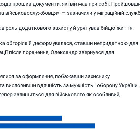
ряда прошив документи, які він мав при собі. Пройшовш
іла військовослужбовця», — зазначили у міграційній служб
в роль додаткового захисту й урятував бійцю життя.
ртка обгоріла й деформувалася, ставши непридатною для
ації після поранення, Олександр звернувся для
зялися за оформлення, побажавши захиснику
а висловивши вдячність за мужність і оборону України.
епер залишиться для військового як особливий,
мості у Вінниці змінює адресу
о набуте майно на понад 5 мільйонів гривень