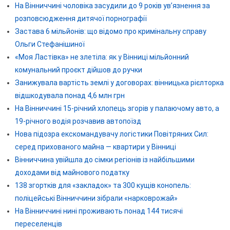
На Вінниччині чоловіка засудили до 9 років ув’язнення за
розповсюдження дитячої порнографії
Застава 6 мільйонів: що відомо про кримінальну справу
Ольги Стефанішиної
«Моя Ластівка» не злетіла: як у Вінниці мільйонний
комунальний проєкт дійшов до ручки
Занижувала вартість землі у договорах: вінницька рієлторка
відшкодувала понад 4,6 млн грн
На Вінниччині 15-річний хлопець згорів у палаючому авто, а
19-річного водія розчавив автопоїзд
Нова підозра екскомандувачу логістики Повітряних Сил:
серед прихованого майна — квартири у Вінниці
Вінниччина увійшла до сімки регіонів із найбільшими
доходами від майнового податку
138 згортків для «закладок» та 300 кущів конопель:
поліцейські Вінниччини зібрали «нарковрожай»
На Вінниччині нині проживають понад 144 тисячі
переселенців