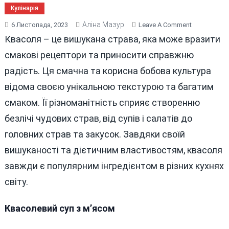
Кулінарія
Аліна Мазур
On
6 Листопада, 2023
Leave A Comment
КОРИСНІ
Квасоля – це вишукана страва, яка може вразити
СТРАВИ
смакові рецептори та приносити справжню
З
радість. Ця смачна та корисна бобова культура
КВАСОЛІ:
6
відома своєю унікальною текстурою та багатим
РЕЦЕПТІВ
смаком. Її різноманітність сприяє створенню
безлічі чудових страв, від супів і салатів до
головних страв та закусок. Завдяки своїй
вишуканості та дієтичним властивостям, квасоля
завжди є популярним інгредієнтом в різних кухнях
світу.
Квасолевий суп з м’ясом