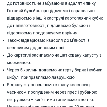
до готовності, не забуваючи видаляти пінку.
Готовий бульйон проціджуємо і паралельно
відварюємо в іншій каструлі картопляний кубик
до напівготовності, підливаємо бульйон і
підсолюємо, продовжуємо варіння.
Також відварюємо квасоля до м’якості з
невеликим додаванням солі.
До картоплі засипаємо нашатковану капусту з
морквиною.
Через 5 хвилин додаємо натерту буряк і кубики
цибулі, приправляємо лаврушкою.
Відразу ж доповнюємо страву квасолею,
часником, пропущеним через прес і рубаною
петрушкою – кип’ятимо і знімаємо з вогню.
Настояти під кришкою не менше 20 хвилин.