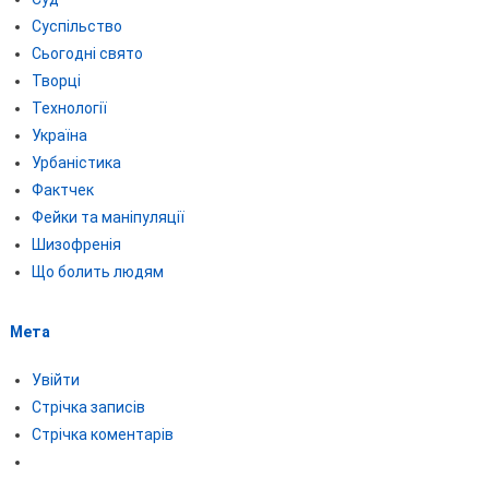
Суспільство
Сьогодні свято
Творці
Технології
Україна
Урбаністика
Фактчек
Фейки та маніпуляції
Шизофренія
Що болить людям
Мета
Увійти
Стрічка записів
Стрічка коментарів