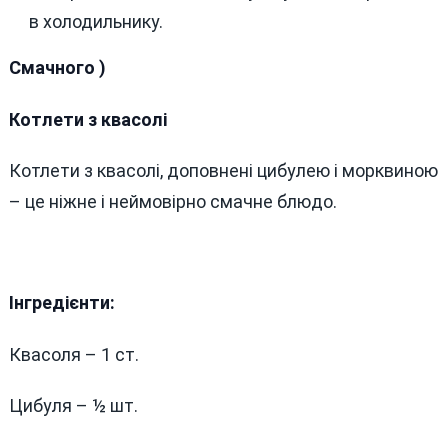
в холодильнику.
Смачного )
Котлети з квасолі
Котлети з квасолі, доповнені цибулею і морквиною
– це ніжне і неймовірно смачне блюдо.
Інгредієнти:
Квасоля – 1 ст.
Цибуля – ½ шт.