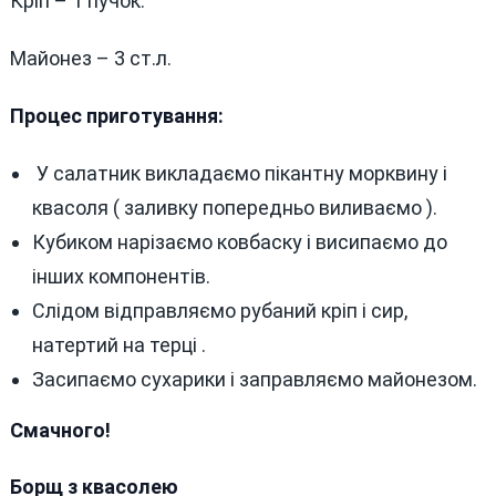
Кріп – 1 пучок.
Майонез – 3 ст.л.
Процес приготування:
У салатник викладаємо пікантну морквину і
квасоля ( заливку попередньо виливаємо ).
Кубиком нарізаємо ковбаску і висипаємо до
інших компонентів.
Слідом відправляємо рубаний кріп і сир,
натертий на терці .
Засипаємо сухарики і заправляємо майонезом.
Смачного!
Борщ з квасолею