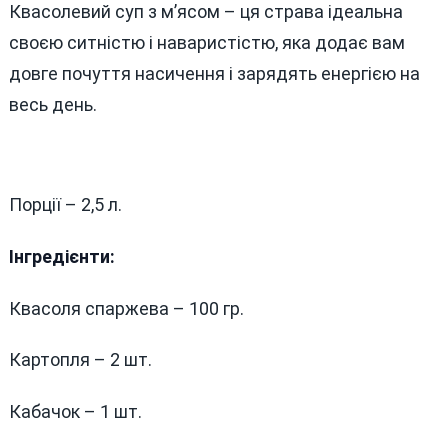
Квасолевий суп з м’ясом – ця страва ідеальна
своєю ситністю і наваристістю, яка додає вам
довге почуття насичення і зарядять енергією на
весь день.
Порції – 2,5 л.
Інгредієнти:
Квасоля спаржева – 100 гр.
Картопля – 2 шт.
Кабачок – 1 шт.