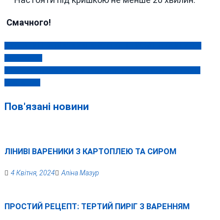
Смачного!
У КОЗЯТИНІ ЗБУВАЧА КАНАБІСУ ПОЛІЦЕЙСЬКІ ЗЛОВИЛИ “НА
Навігація
ГАРЯЧОМУ”
записів
У ГАЙСИНСЬКОМУ РАЙОНІ ЧОЛОВІК ПОГРОЖУВАВ ДРУЖИНІ
ГРАНАТОЮ
Пов'язані новини
ЛІНИВІ ВАРЕНИКИ З КАРТОПЛЕЮ ТА СИРОМ
4 Квітня, 2024
Аліна Мазур
ПРОСТИЙ РЕЦЕПТ: ТЕРТИЙ ПИРІГ З ВАРЕННЯМ