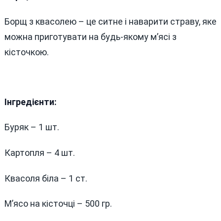
Борщ з квасолею – це ситне і наварити страву, яке
можна приготувати на будь-якому м’ясі з
кісточкою.
Інгредієнти:
Буряк – 1 шт.
Картопля – 4 шт.
Квасоля біла – 1 ст.
М’ясо на кісточці – 500 гр.