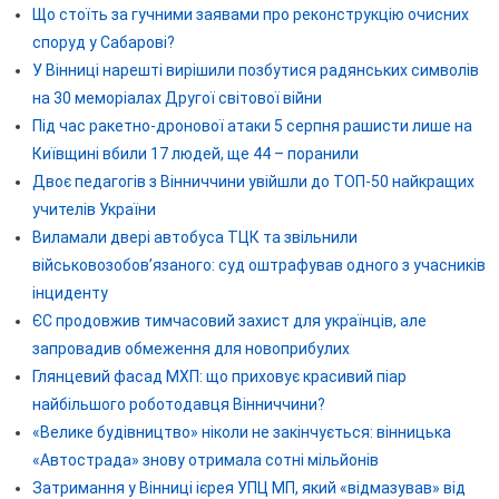
Що стоїть за гучними заявами про реконструкцію очисних
споруд у Сабарові?
У Вінниці нарешті вирішили позбутися радянських символів
на 30 меморіалах Другої світової війни
Під час ракетно-дронової атаки 5 серпня рашисти лише на
Київщині вбили 17 людей, ще 44 – поранили
Двоє педагогів з Вінниччини увійшли до ТОП-50 найкращих
учителів України
Виламали двері автобуса ТЦК та звільнили
військовозобов’язаного: суд оштрафував одного з учасників
інциденту
ЄС продовжив тимчасовий захист для українців, але
запровадив обмеження для новоприбулих
Глянцевий фасад МХП: що приховує красивий піар
найбільшого роботодавця Вінниччини?
«Велике будівництво» ніколи не закінчується: вінницька
«Автострада» знову отримала сотні мільйонів
Затримання у Вінниці ієрея УПЦ МП, який «відмазував» від