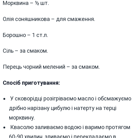
Морквина – ½ шт.
Олія соняшникова – для смаження.
Борошно – 1 ст.л.
Сіль – за смаком.
Перець чорний мелений – за смаком.
Спосіб приготування:
У сковорідці розігріваємо масло і обсмажуємо
дрібно нарізану цибулю і натерту на терці
морквину.
Квасолю заливаємо водою і варимо протягом
60-90 хвилин, зливаємо і перекладаємо в