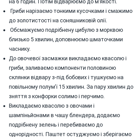
на 6 годин. Потім відварюємо до м’якості.
Гриби нарізаємо тонкими кусочками і смажимо
до золотистості на соняшниковій олії.
Обсмажуємо подрібнену цибулю з морквою
близько 5 хвилин, доповнюємо шматочками
часнику.
До овочевої засмажки викладаємо квасолю і
гриби, заливаємо компоненти половиною
склянки відвару з-під бобових і тушкуємо на
повільному полум’ї 15 хвилин. За пару хвилин до
зняття з конфорки солимо і перчимо.
Викладаємо квасолю з овочами і
шампіньйонами в чашу блендера, додаємо
подрібнену зелень і перебиваємо до
однорідності. Паштет остуджуємо і зберігаємо