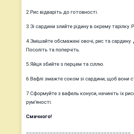
2.Рис відваріть до готовності.
3.Зі сардини злийте рідину в окрему тарілку. 
4.Змішайте обсмажені овочі, рис та сардину.
Посоліть та поперчіть.
5.Яйця збийте з перцем та сіллю.
6.Вафлі змажте соком зі сардини, щоб вони с
7.Сформуйте з вафель конуси, начиніть їх ри
рум’яності.
Смачного!
___________________________________