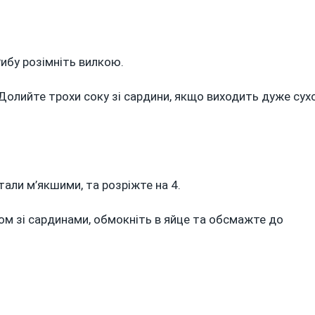
Рибу розімніть вилкою.
 Долийте трохи соку зі сардини, якщо виходить дуже сухо
тали м’якшими, та розріжте на 4.
сом зі сардинами, обмокніть в яйце та обсмажте до