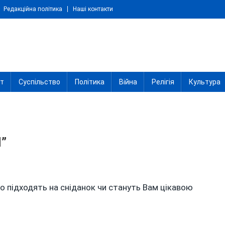
Редакційна політика
Наші контакти
іт
Суспільство
Політика
Війна
Релігія
Культура
”
во підходять на сніданок чи стануть Вам цікавою
КИ”