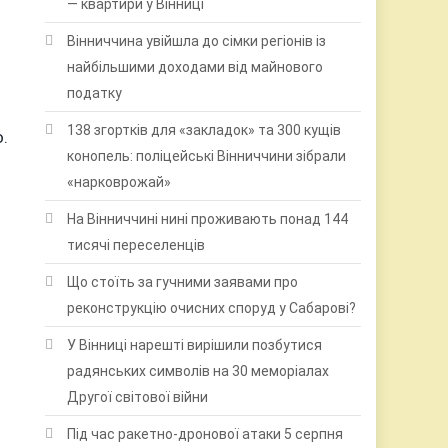
— квартири у Вінниці
Вінниччина увійшла до сімки регіонів із
найбільшими доходами від майнового
податку
138 згортків для «закладок» та 300 кущів
.
конопель: поліцейські Вінниччини зібрали
«нарковрожай»
На Вінниччині нині проживають понад 144
тисячі переселенців
Що стоїть за гучними заявами про
реконструкцію очисних споруд у Сабарові?
У Вінниці нарешті вирішили позбутися
радянських символів на 30 меморіалах
Другої світової війни
Під час ракетно-дронової атаки 5 серпня