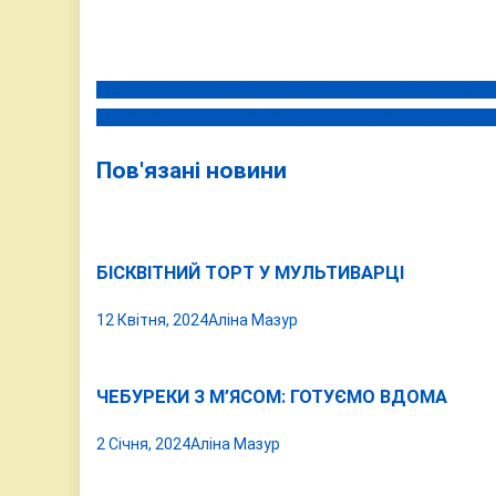
УХИЛЯНТИ, ЯКІ ОТРИМАЛИ УМОВНИЙ ТЕРМІН, Й НАДАЛ
Навігація
У НЕМИРОВІ ШКІЛЬНИЙ АВТОБУС НАЇХАВ НА 10-РІЧН
записів
Пов'язані новини
БІСКВІТНИЙ ТОРТ У МУЛЬТИВАРЦІ
12 Квітня, 2024
Аліна Мазур
ЧЕБУРЕКИ З М’ЯСОМ: ГОТУЄМО ВДОМА
2 Січня, 2024
Аліна Мазур