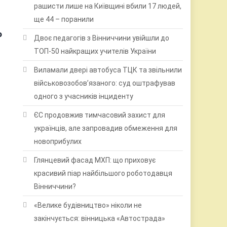
рашисти лише на Київщині вбили 17 людей,
ще 44 – поранили
о
Двоє педагогів з Вінниччини увійшли до
ТОП-50 найкращих учителів України
Виламали двері автобуса ТЦК та звільнили
військовозобов’язаного: суд оштрафував
одного з учасників інциденту
ЄС продовжив тимчасовий захист для
українців, але запровадив обмеження для
новоприбулих
Глянцевий фасад МХП: що приховує
красивий піар найбільшого роботодавця
Вінниччини?
«Велике будівництво» ніколи не
закінчується: вінницька «Автострада»