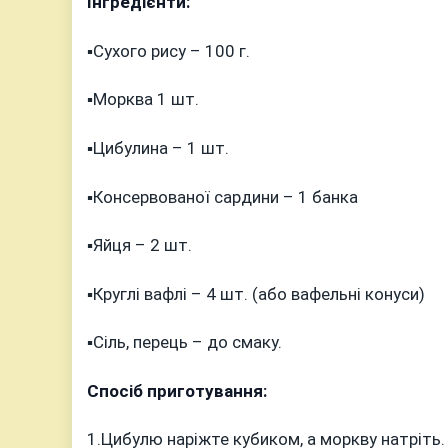
Інгредієнти:
▪️Сухого рису – 100 г.
▪️Морква 1 шт.
▪️Цибулина – 1 шт.
▪️Консервованої сардини – 1 банка
▪️Яйця – 2 шт.
▪️Круглі вафлі – 4 шт. (або вафельні конуси)
▪️Сіль, перець – до смаку.
Спосіб приготування:
1.Цибулю наріжте кубиком, а моркву натріть