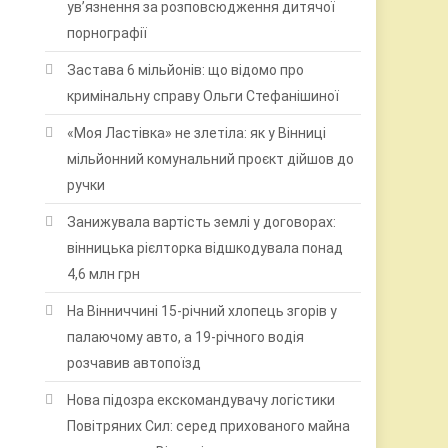
ув’язнення за розповсюдження дитячої
порнографії
Застава 6 мільйонів: що відомо про
кримінальну справу Ольги Стефанішиної
«Моя Ластівка» не злетіла: як у Вінниці
мільйонний комунальний проєкт дійшов до
ручки
Занижувала вартість землі у договорах:
вінницька рієлторка відшкодувала понад
4,6 млн грн
На Вінниччині 15-річний хлопець згорів у
палаючому авто, а 19-річного водія
розчавив автопоїзд
Нова підозра екскомандувачу логістики
Повітряних Сил: серед прихованого майна