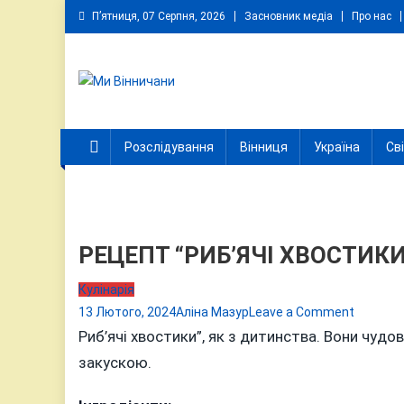
Skip
П’ятниця, 07 Серпня, 2026
Засновник медіа
Про нас
to
content
Ми Вінничани
Незалежний інформаційний портал Вінничини
Розслідування
Вінниця
Україна
Св
РЕЦЕПТ “РИБ’ЯЧІ ХВОСТИКИ
Кулінарія
on
13 Лютого, 2024
Аліна Мазур
Leave a Comment
РЕЦЕПТ
Риб’ячі хвостики”, як з дитинства. Вони чудо
“РИБ’ЯЧІ
закускою.
ХВОСТИ