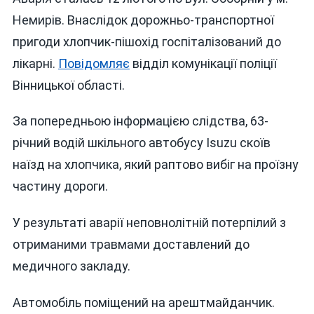
ШКІЛЬНИ
Немирів. Внаслідок дорожньо-транспортної
АВТОБУС
пригоди хлопчик-пішохід госпіталізований до
НАЇХАВ
лікарні.
Повідомляє
відділ комунікації поліції
НА
10-
Вінницької області.
РІЧНОГО
ШКОЛЯРА
За попередньою інформацією слідства, 63-
річний водій шкільного автобусу Isuzu скоїв
наїзд на хлопчика, який раптово вибіг на проїзну
частину дороги.
У результаті аварії неповнолітній потерпілий з
отриманими травмами доставлений до
медичного закладу.
Автомобіль поміщений на арештмайданчик.