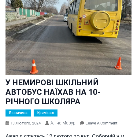
У НЕМИРОВІ ШКІЛЬНИЙ
АВТОБУС НАЇХАВ НА 10-
РІЧНОГО ШКОЛЯРА
Вінничина
Кримінал
Аліна Мазур
On
13 Лютого, 2024
Leave A Comment
У
Аварія сталась 12 лютого по вул. Соборній у м.
НЕМИРОВІ