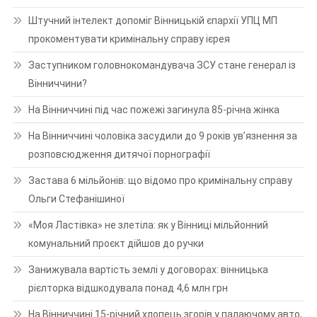
Штучний інтелект допоміг Вінницькій єпархії УПЦ МП
прокоментувати кримінальну справу ієрея
Заступником головнокомандувача ЗСУ стане генерал із
Вінниччини?
На Вінниччині під час пожежі загинула 85-річна жінка
На Вінниччині чоловіка засудили до 9 років ув’язнення за
розповсюдження дитячої порнографії
Застава 6 мільйонів: що відомо про кримінальну справу
Ольги Стефанішиної
«Моя Ластівка» не злетіла: як у Вінниці мільйонний
комунальний проєкт дійшов до ручки
Занижувала вартість землі у договорах: вінницька
рієлторка відшкодувала понад 4,6 млн грн
На Вінниччині 15-річний хлопець згорів у палаючому авто,