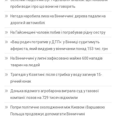
проби води і про що вони не говорять
Негода наробила лиха на Вінниччині: дерева падали на
дороги й автомобілі
На Гайсинщині чоловік побив і пограбував рідну сестру
«Ваш родич потрапив у ДТП»: у Вінниці судитимуть
афериста, який видурив у вінничанки понад 153 тис. грн
На Вінниччині у липні зафіксовано майже 600 нападів
тварин на людей
Трагедія у Козятині: після стрибка у воду загинув 15-
річний юнак
Донька відомого агробарона виграла суд у газової
компанії: позов на 729 тисяч відхилили
Попри політичне охолодження між Києвом і Варшавою
Польща продовжує допомагати Вінниччині