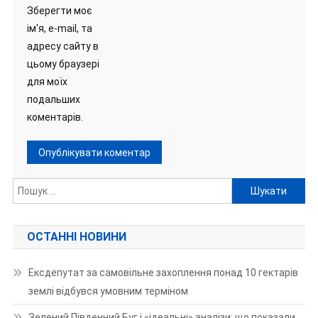
Зберегти моє
ім'я, e-mail, та
адресу сайту в
цьому браузері
для моїх
подальших
коментарів.
Пошук:
ОСТАННІ НОВИНИ
Ексдепутат за самовільне захоплення понад 10 гектарів
землі відбувся умовним терміном
Зелений Південний Буг і «ідеальні» аналізи: що показали