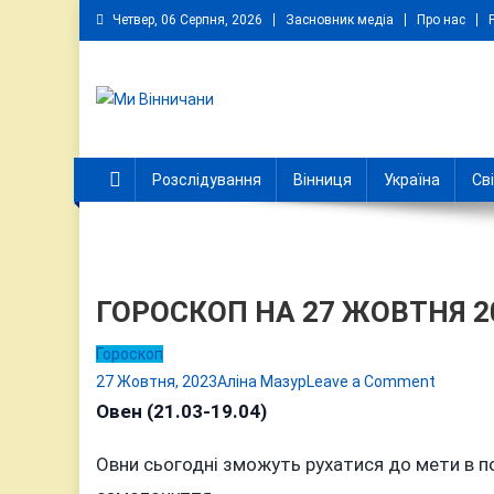
Skip
Четвер, 06 Серпня, 2026
Засновник медіа
Про нас
to
content
Ми Вінничани
Незалежний інформаційний портал Вінничини
Розслідування
Вінниця
Україна
Св
ГОРОСКОП НА 27 ЖОВТНЯ 2
Гороскоп
on
27 Жовтня, 2023
Аліна Мазур
Leave a Comment
ГОРОС
Овен (21.03-19.04)
НА
Овни сьогодні зможуть рухатися до мети в п
27
ЖОВТН