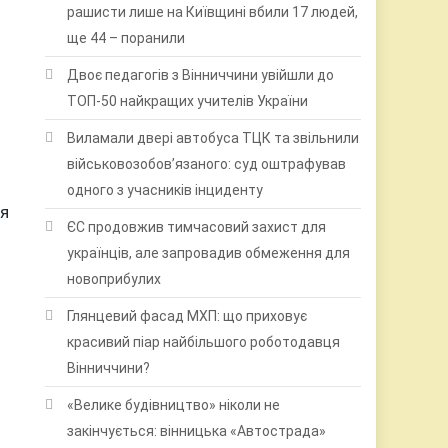
рашисти лише на Київщині вбили 17 людей,
ще 44 – поранили
Двоє педагогів з Вінниччини увійшли до
ТОП-50 найкращих учителів України
Виламали двері автобуса ТЦК та звільнили
військовозобов’язаного: суд оштрафував
одного з учасників інциденту
ля
ЄС продовжив тимчасовий захист для
українців, але запровадив обмеження для
новоприбулих
Глянцевий фасад МХП: що приховує
красивий піар найбільшого роботодавця
Вінниччини?
«Велике будівництво» ніколи не
закінчується: вінницька «Автострада»