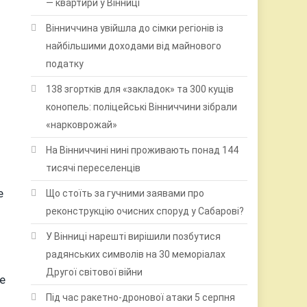
— квартири у Вінниці
Вінниччина увійшла до сімки регіонів із
найбільшими доходами від майнового
податку
138 згортків для «закладок» та 300 кущів
конопель: поліцейські Вінниччини зібрали
«нарковрожай»
На Вінниччині нині проживають понад 144
тисячі переселенців
е
Що стоїть за гучними заявами про
реконструкцію очисних споруд у Сабарові?
У Вінниці нарешті вирішили позбутися
радянських символів на 30 меморіалах
Другої світової війни
е
Під час ракетно-дронової атаки 5 серпня