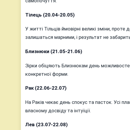
самопочуття.
2023
РОКУ
Тілець (20.04-20.05)
У житті Тільців ймовірні великі зміни, прот
залишаться марними, і результат не забарит
Близнюки (21.05-21.06)
Зірки обіцяють Близнюкам день можливосте
конкретної форми.
Рак (22.06-22.07)
На Раків чекає день спокус та пасток. Усі п
власному досвіду та інтуїції.
Лев (23.07-22.08)