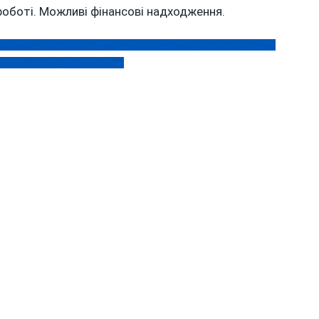
роботі. Можливі фінансові надходження.
» НА ЗАПОРІЖЖІ, ВІН ЗАОЧНО ОТРИМАВ 15 РОКІВ ТЮРМИ
ОДИ, СВІТЛА ТА ОПАЛЕННЯ