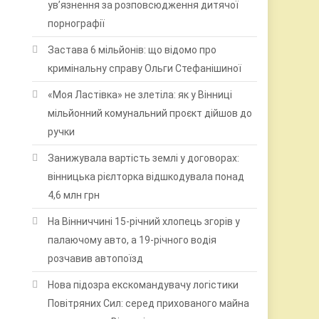
ув’язнення за розповсюдження дитячої
порнографії
Застава 6 мільйонів: що відомо про
кримінальну справу Ольги Стефанішиної
«Моя Ластівка» не злетіла: як у Вінниці
мільйонний комунальний проєкт дійшов до
ручки
Занижувала вартість землі у договорах:
вінницька рієлторка відшкодувала понад
4,6 млн грн
На Вінниччині 15-річний хлопець згорів у
палаючому авто, а 19-річного водія
розчавив автопоїзд
Нова підозра екскомандувачу логістики
Повітряних Сил: серед прихованого майна