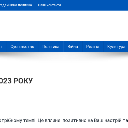
Редакційна політика
Наші контакти
іт
Суспільство
Політика
Війна
Релігія
Культура
023 РОКУ
КОП
отрібному темпі. Це вплине позитивно на Ваш настрій та
Я