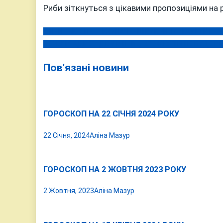
Риби зіткнуться з цікавими пропозиціями на 
ВІННИЦЬКІ СПЕЦПРИЗНАЧЕНЦІ ВИКРИЛИ «ГАУЛЯЙТЕРА
Навігація
ПЕРЕЛІК АДРЕС: ДЕ У ВІННИЦІ 27 ЖОВТНЯ НЕ БУДЕ В
записів
Пов'язані новини
ГОРОСКОП НА 22 СІЧНЯ 2024 РОКУ
22 Січня, 2024
Аліна Мазур
ГОРОСКОП НА 2 ЖОВТНЯ 2023 РОКУ
2 Жовтня, 2023
Аліна Мазур