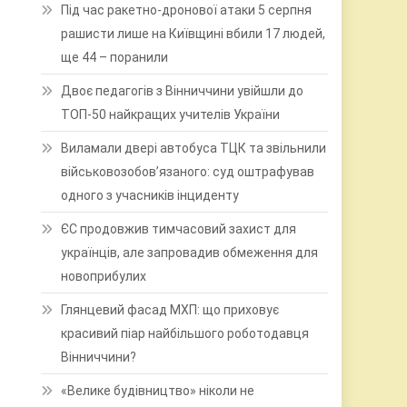
Під час ракетно-дронової атаки 5 серпня
рашисти лише на Київщині вбили 17 людей,
ще 44 – поранили
Двоє педагогів з Вінниччини увійшли до
ТОП-50 найкращих учителів України
Виламали двері автобуса ТЦК та звільнили
військовозобов’язаного: суд оштрафував
одного з учасників інциденту
ЄС продовжив тимчасовий захист для
українців, але запровадив обмеження для
новоприбулих
Глянцевий фасад МХП: що приховує
красивий піар найбільшого роботодавця
Вінниччини?
«Велике будівництво» ніколи не