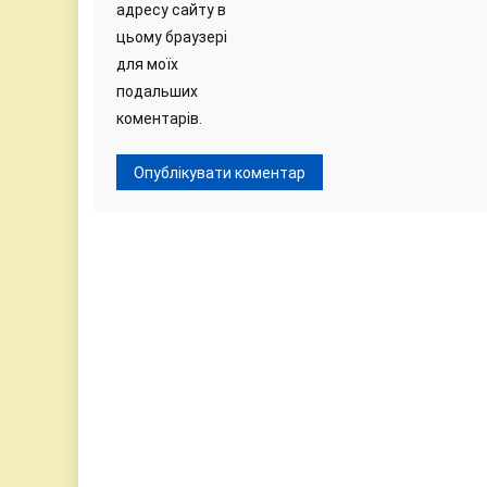
адресу сайту в
цьому браузері
для моїх
подальших
коментарів.