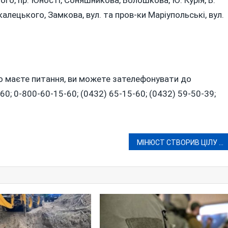
калецького, Замкова, вул. та пров-ки Маріупольські, вул.
о маєте питання, ви можете зателефонувати до
0; 0-800-60-15-60; (0432) 65-15-60; (0432) 59-50-39;
МІНЮСТ СТВОРИВ ЦІЛУ КОМІСІЮ ДЛЯ ПЕРЕВІРКИ ДЕРЖРЕЄСТРАТОРА ВІННИЦЬКОГО МІСЬКВИКОНКОМУ