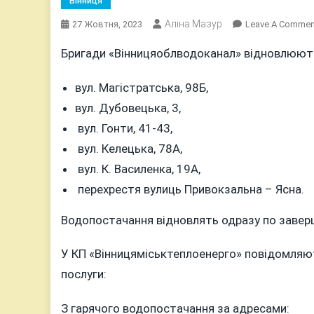
Вінниця
Аліна Мазур
27 Жовтня, 2023
Leave A Commen
Бригади «Вінницяоблводоканал» відновлюют
вул. Магістратська, 98Б,
вул. Дубовецька, 3,
вул. Гонти, 41-43,
вул. Келецька, 78А,
вул. К. Василенка, 19А,
перехрестя вулиць Привокзальна – Ясна.
Водопостачання відновлять одразу по завер
У КП «Вінницяміськтеплоенерго» повідомляют
послуги:
З гарячого водопостачання за адресами: