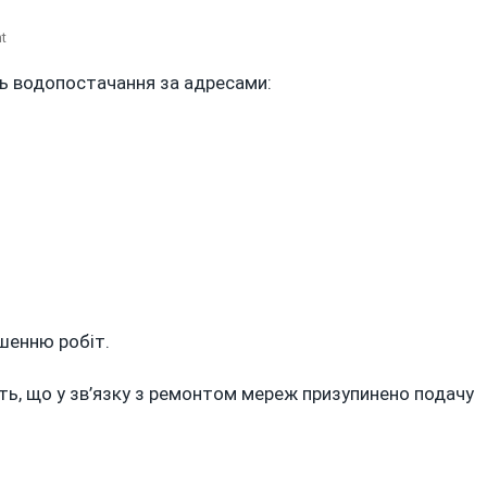
On
t
ПЕРЕЛІК
ь водопостачання за адресами:
АДРЕС:
ДЕ
У
ВІННИЦІ
27
ЖОВТНЯ
НЕ
БУДЕ
ВОДИ,
СВІТЛА
ТА
шенню робіт.
ОПАЛЕННЯ
ь, що у зв’язку з ремонтом мереж призупинено подачу