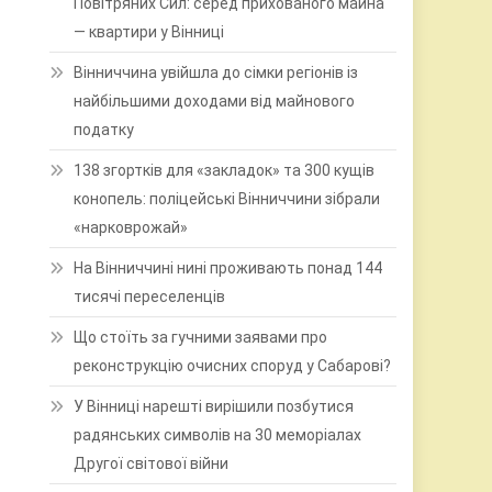
Повітряних Сил: серед прихованого майна
— квартири у Вінниці
Вінниччина увійшла до сімки регіонів із
найбільшими доходами від майнового
податку
138 згортків для «закладок» та 300 кущів
конопель: поліцейські Вінниччини зібрали
«нарковрожай»
На Вінниччині нині проживають понад 144
тисячі переселенців
Що стоїть за гучними заявами про
реконструкцію очисних споруд у Сабарові?
У Вінниці нарешті вирішили позбутися
радянських символів на 30 меморіалах
Другої світової війни