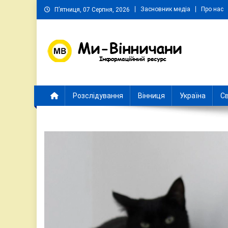
Skip
Засновник медіа
Про нас
П’ятниця, 07 Серпня, 2026
to
content
Ми Вінничани
Незалежний інформаційний портал Вінничини
Розслідування
Вінниця
Україна
Св