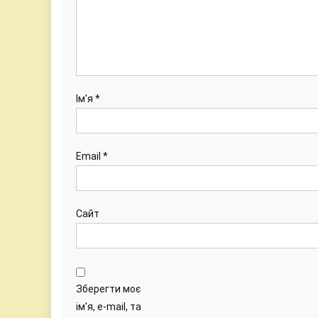
Ім'я
*
Email
*
Сайт
Зберегти моє
ім'я, e-mail, та