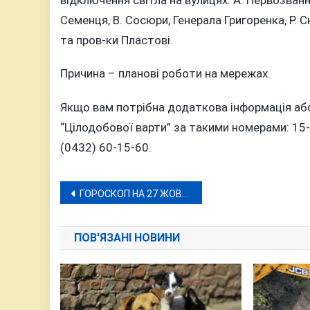
Семенця, В. Сосюри, Генерала Григоренка, Р. С
та пров-ки Пластові.
Причина – планові роботи на мережах.
Якщо вам потрібна додаткова інформація аб
“Цілодобової варти” за такими номерами: 15-6
(0432) 60-15-60.
Навігація
ГОРОСКОП НА 27 ЖОВТНЯ 2023 РОКУ
записів
ПОВ'ЯЗАНІ НОВИНИ