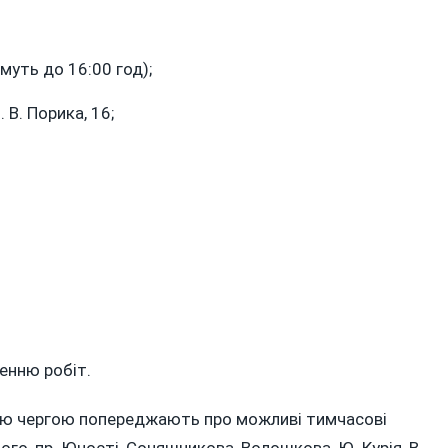
муть до 16:00 год);
 В. Порика, 16;
енню робіт.
єю чергою попереджають про можливі тимчасові
ого, пр. Юності, Соняшникова, Волошкова, Ю. Курія, В.