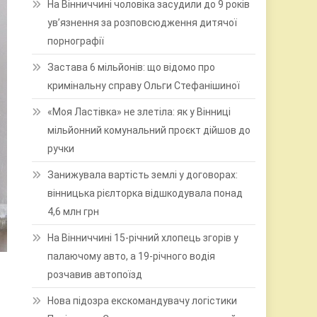
На Вінниччині чоловіка засудили до 9 років
ув’язнення за розповсюдження дитячої
порнографії
Застава 6 мільйонів: що відомо про
кримінальну справу Ольги Стефанішиної
«Моя Ластівка» не злетіла: як у Вінниці
мільйонний комунальний проєкт дійшов до
ручки
Занижувала вартість землі у договорах:
вінницька рієлторка відшкодувала понад
4,6 млн грн
На Вінниччині 15-річний хлопець згорів у
палаючому авто, а 19-річного водія
розчавив автопоїзд
Нова підозра екскомандувачу логістики