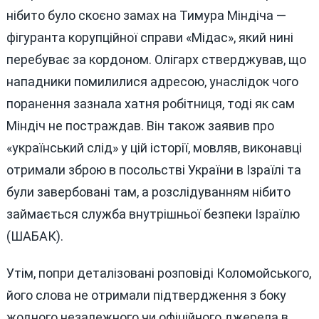
нібито було скоєно замах на Тимура Міндіча —
фігуранта корупційної справи «Мідас», який нині
перебуває за кордоном. Олігарх стверджував, що
нападники помилилися адресою, унаслідок чого
поранення зазнала хатня робітниця, тоді як сам
Міндіч не постраждав. Він також заявив про
«український слід» у цій історії, мовляв, виконавці
отримали зброю в посольстві України в Ізраїлі та
були завербовані там, а розслідуванням нібито
займається служба внутрішньої безпеки Ізраїлю
(ШАБАК).
Утім, попри деталізовані розповіді Коломойського,
його слова не отримали підтвердження з боку
жодного незалежного чи офіційного джерела в