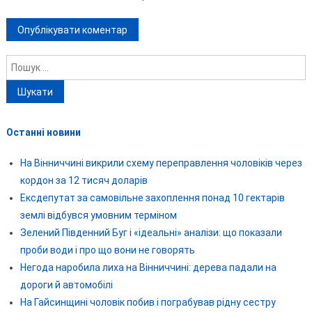
Пошук:
Останні новини
На Вінниччині викрили схему переправлення чоловіків через
кордон за 12 тисяч доларів
Ексдепутат за самовільне захоплення понад 10 гектарів
землі відбувся умовним терміном
Зелений Південний Буг і «ідеальні» аналізи: що показали
проби води і про що вони не говорять
Негода наробила лиха на Вінниччині: дерева падали на
дороги й автомобілі
На Гайсинщині чоловік побив і пограбував рідну сестру