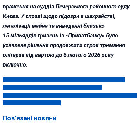
враження на суддів Печерського районного суду
Києва. У справі щодо підозри в шахрайстві,
легалізації майна та виведенні близько
15 мільярдів гривень із «Приватбанку» було
ухвалене рішення продовжити строк тримання
олігарха під вартою до 6 лютого 2026 року
включно.
Янчак хотіла відвести суддю, яка «зламала» план на м’яке
Навігація
покарання для скандальної підполковниці ТЦК
записів
Хлопчик, що вижив після ракетного удару по Вінниці, виступив у
Європейському парламенті
Пов'язані новини