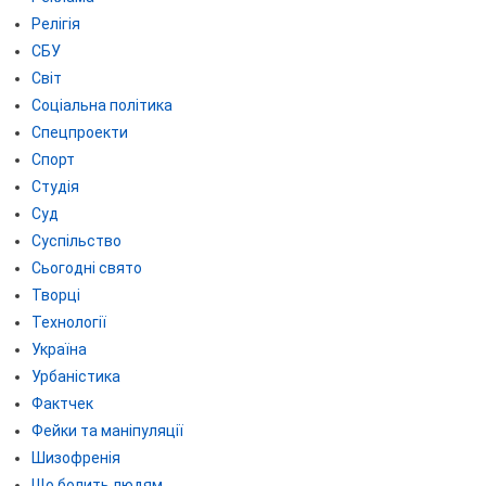
Релігія
СБУ
Світ
Соціальна політика
Спецпроекти
Спорт
Студія
Суд
Суспільство
Сьогодні свято
Творці
Технології
Україна
Урбаністика
Фактчек
Фейки та маніпуляції
Шизофренія
Що болить людям