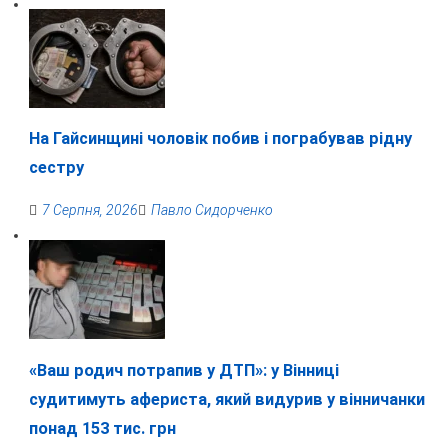
На Гайсинщині чоловік побив і пограбував рідну
сестру
7 Серпня, 2026
Павло Сидорченко
«Ваш родич потрапив у ДТП»: у Вінниці
судитимуть афериста, який видурив у вінничанки
понад 153 тис. грн