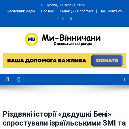
Skip
Субота, 08 Серпня, 2026
to
Засновник медіа
Про нас
Редакційна політика
Наші контакти
content
Ми Вінничани
Незалежний інформаційний портал Вінничини
Різдвяні історії «дєдушкі Бені»
спростували ізраїльськими ЗМІ та