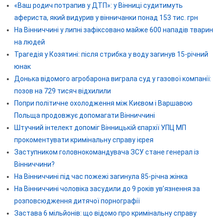
«Ваш родич потрапив у ДТП»: у Вінниці судитимуть
афериста, який видурив у вінничанки понад 153 тис. грн
На Вінниччині у липні зафіксовано майже 600 нападів тварин
на людей
Трагедія у Козятині: після стрибка у воду загинув 15-річний
юнак
Донька відомого агробарона виграла суд у газової компанії:
позов на 729 тисяч відхилили
Попри політичне охолодження між Києвом і Варшавою
Польща продовжує допомагати Вінниччині
Штучний інтелект допоміг Вінницькій єпархії УПЦ МП
прокоментувати кримінальну справу ієрея
Заступником головнокомандувача ЗСУ стане генерал із
Вінниччини?
На Вінниччині під час пожежі загинула 85-річна жінка
На Вінниччині чоловіка засудили до 9 років ув’язнення за
розповсюдження дитячої порнографії
Застава 6 мільйонів: що відомо про кримінальну справу