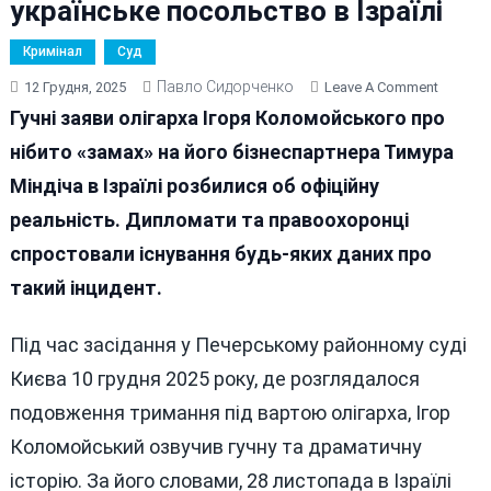
українське посольство в Ізраїлі
Кримінал
Суд
Павло Сидорченко
On
12 Грудня, 2025
Leave A Comment
Різдвян
Гучні заяви олігарха Ігоря Коломойського про
Історії
нібито «замах» на його бізнеспартнера Тимура
«дєдуш
Міндіча в Ізраїлі розбилися об офіційну
Бені»
Спрост
реальність. Дипломати та правоохоронці
Ізраїль
спростовали існування будь-яких даних про
ЗМІ
такий інцидент.
Та
Українс
Посоль
Під час засідання у Печерському районному суді
В
Києва 10 грудня 2025 року, де розглядалося
Ізраїлі
подовження тримання під вартою олігарха, Ігор
Коломойський озвучив гучну та драматичну
історію. За його словами, 28 листопада в Ізраїлі