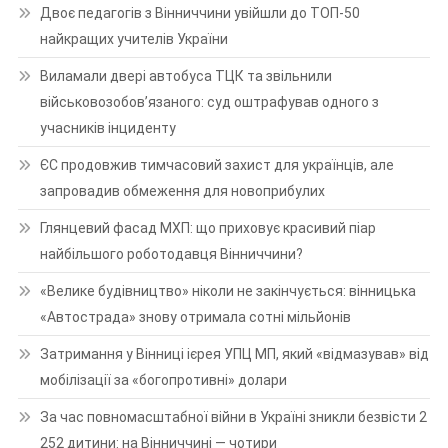
Двоє педагогів з Вінниччини увійшли до ТОП-50
найкращих учителів України
Виламали двері автобуса ТЦК та звільнили
військовозобов’язаного: суд оштрафував одного з
учасників інциденту
ЄС продовжив тимчасовий захист для українців, але
запровадив обмеження для новоприбулих
Глянцевий фасад МХП: що приховує красивий піар
найбільшого роботодавця Вінниччини?
«Велике будівництво» ніколи не закінчується: вінницька
«Автострада» знову отримала сотні мільйонів
Затримання у Вінниці ієрея УПЦ МП, який «відмазував» від
мобілізації за «богопротивні» долари
За час повномасштабної війни в Україні зникли безвісти 2
252 дитини: на Вінниччині — чотири