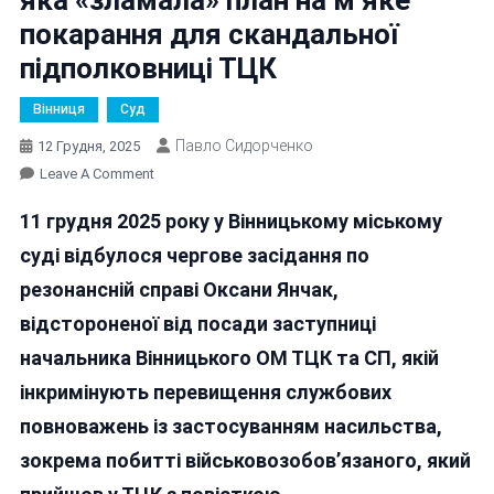
покарання для скандальної
підполковниці ТЦК
Вінниця
Суд
Павло Сидорченко
12 Грудня, 2025
On
Leave A Comment
Янчак
11 грудня 2025 року у Вінницькому міському
Хотіла
Відвести
суді відбулося чергове засідання по
Суддю,
резонансній справі Оксани Янчак,
Яка
відстороненої від посади заступниці
«зламала»
План
начальника Вінницького ОМ ТЦК та СП, якій
На
інкримінують перевищення службових
М’яке
повноважень із застосуванням насильства,
Покарання
Для
зокрема побитті військовозобов’язаного, який
Скандальної