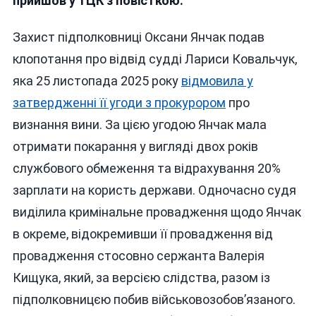
прийшов у ТЦК з повісткою.
Підполковниці
ТЦК
Захист підполковниці Оксани Янчак подав
клопотання про відвід судді Лариси Ковальчук,
яка 25 листопада 2025 року
відмовила у
затвердженні її угоди з прокурором
про
визнання вини. За цією угодою Янчак мала
отримати покарання у вигляді двох років
службового обмеження та відрахування 20%
зарплати на користь держави. Одночасно судя
виділила кримінальне провадження щодо Янчак
в окреме, відокремивши її провадження від
провадження стосовно сержанта Валерія
Кищука, який, за версією слідства, разом із
підполковницєю побив військовозобов’язаного.