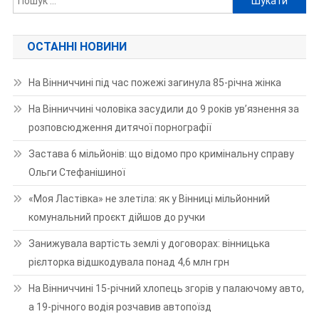
ОСТАННІ НОВИНИ
На Вінниччині під час пожежі загинула 85-річна жінка
На Вінниччині чоловіка засудили до 9 років ув’язнення за
розповсюдження дитячої порнографії
Застава 6 мільйонів: що відомо про кримінальну справу
Ольги Стефанішиної
«Моя Ластівка» не злетіла: як у Вінниці мільйонний
комунальний проєкт дійшов до ручки
Занижувала вартість землі у договорах: вінницька
рієлторка відшкодувала понад 4,6 млн грн
На Вінниччині 15-річний хлопець згорів у палаючому авто,
а 19-річного водія розчавив автопоїзд