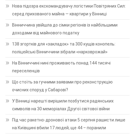
Нова підозра екскомандувачу логістики Повітряних Сил:
серед прихованого майна — квартири у Вінниці
Вінниччина увійшла до сімки регіонів із найбільшими
доходами від майнового податку
138 згортків для «закладок» та 300 кущів конопель:
поліцейські Вінниччини зібрали «нарковрожай»
На Вінниччині нині проживають понад 144 тисячі
переселенців
Що стоїть за гучними заявами про реконструкцію
очисних споруд у Сабарові?
У Вінниці нарешті вирішили позбутися радянських
символів на 30 меморіалах Другої світової війни
Під час ракетно-дронової атаки 5 серпня рашисти лише
на Київщині вбили 17 людей, ще 44 – поранили