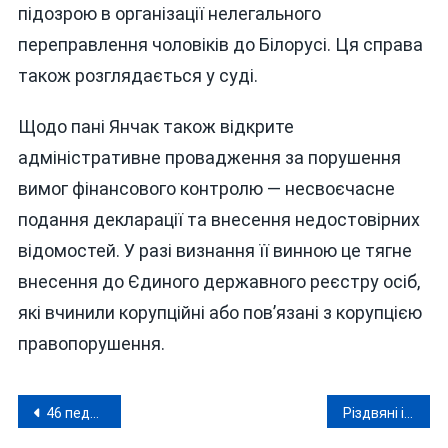
підозрою в організації нелегального
переправлення чоловіків до Білорусі. Ця справа
також розглядається у суді.
Щодо пані Янчак також відкрите
адміністративне провадження за порушення
вимог фінансового контролю — несвоєчасне
подання декларації та внесення недостовірних
відомостей. У разі визнання її винною це тягне
внесення до Єдиного державного реєстру осіб,
які вчинили корупційні або пов’язані з корупцією
правопорушення.
Навігація
46 педагогів України отримали премії Верховної Ради, двоє — з Вінниччини
Різдвяні історії «дєдушкі Бені» спростували ізраїльськими ЗМІ та українське посольство в Ізраїлі