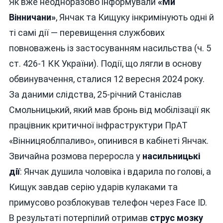
Як вже неодноразово інформували
«Ми
Вінничани»
, Янчак та Кищуку інкримінують одні й
ті самі дії — перевищення службових
повноважень із застосуванням насильства (ч. 5
ст. 426-1 КК України). Події, що лягли в основу
обвинувачення, сталися 12 вересня 2024 року.
За даними слідства, 25-річний Станіслав
Смольницький, який мав бронь від мобілізації як
працівник критичної інфраструктури ПрАТ
«Вінницяоблпаливо», опинився в кабінеті Янчак.
Звичайна розмова переросла у
насильницькі
дії
: Янчак душила чоловіка і вдарила по голові, а
Кищук завдав серію ударів кулаками та
примусово розблокував телефон через Face ID.
В результаті потерпілий отримав
струс мозку