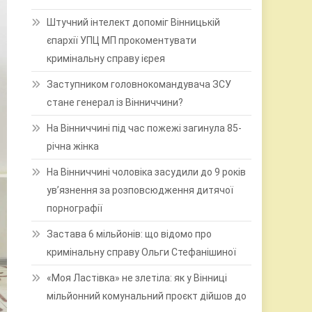
Штучний інтелект допоміг Вінницькій
єпархії УПЦ МП прокоментувати
кримінальну справу ієрея
Заступником головнокомандувача ЗСУ
стане генерал із Вінниччини?
На Вінниччині під час пожежі загинула 85-
річна жінка
На Вінниччині чоловіка засудили до 9 років
ув’язнення за розповсюдження дитячої
порнографії
Застава 6 мільйонів: що відомо про
кримінальну справу Ольги Стефанішиної
«Моя Ластівка» не злетіла: як у Вінниці
мільйонний комунальний проєкт дійшов до