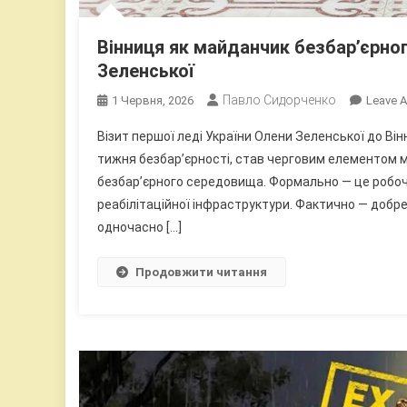
Вінниця як майданчик безбар’єрног
Зеленської
Павло Сидорченко
1 Червня, 2026
Leave 
Візит першої леді України Олени Зеленської до Ві
тижня безбар’єрності, став черговим елементом ма
безбар’єрного середовища. Формально — це робоча 
реабілітаційної інфраструктури. Фактично — добр
одночасно […]
Продовжити читання