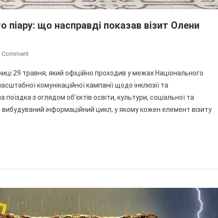
о піару: що насправді показав візит Олени
On
A Comment
Вінниця
нниці 29 травня, який офіційно проходив у межах Національного
Як
сштабної комунікаційної кампанії щодо інклюзії та
Майданчик
поїздка з оглядом об’єктів освіти, культури, соціальної та
Безбар’єрного
е вибудуваний інформаційний цикл, у якому кожен елемент візиту
Піару:
Що
Насправді
Показав
Візит
Олени
Зеленської