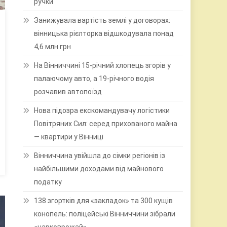
ручки
Занижувала вартість землі у договорах:
вінницька рієлторка відшкодувала понад
4,6 млн грн
На Вінниччині 15-річний хлопець згорів у
палаючому авто, а 19-річного водія
розчавив автопоїзд
Нова підозра екскомандувачу логістики
Повітряних Сил: серед прихованого майна
— квартири у Вінниці
Вінниччина увійшла до сімки регіонів із
найбільшими доходами від майнового
податку
138 згортків для «закладок» та 300 кущів
конопель: поліцейські Вінниччини зібрали