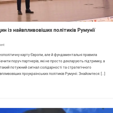
дин із найвпливовіших політиків Румунії
On
ent
«Сусідство,
геополітичну карту Європи, але й фундаментальні правила
Яке
ачити поруч партнерів, які не просто декларують підтримку, а
Нам
такий потужний сигнал солідарності та стратегічного
Дав
пливовіших проукраїнських політиків Румунії. Знайомтеся: […]
Бог»:
Як
Один
Із
Найвпливовіших
Політиків
Румунії