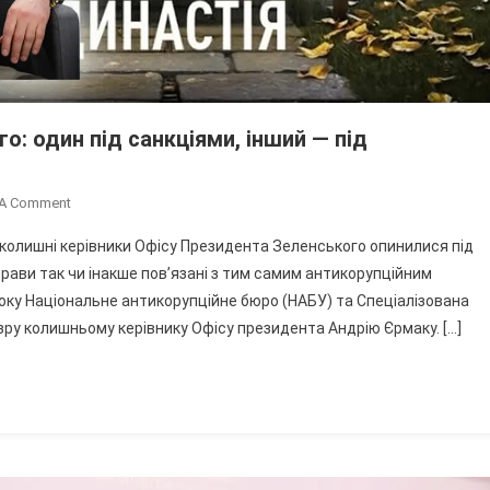
: один під санкціями, інший — під
On
 A Comment
Два
 колишні керівники Офісу Президента Зеленського опинилися під
Андрія
ави так чи інакше пов’язані з тим самим антикорупційним
Володимира
року Національне антикорупційне бюро (НАБУ) та Спеціалізована
Зеленського:
зру колишньому керівнику Офісу президента Андрію Єрмаку. […]
Один
Під
Санкціями,
Інший
—
Під
Кримінальною