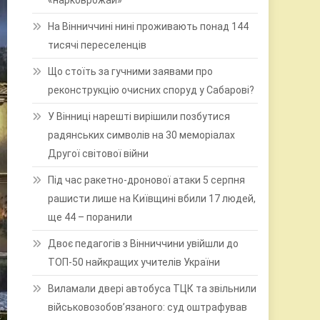
«нарковрожай»
На Вінниччині нині проживають понад 144
тисячі переселенців
Що стоїть за гучними заявами про
реконструкцію очисних споруд у Сабарові?
У Вінниці нарешті вирішили позбутися
радянських символів на 30 меморіалах
Другої світової війни
Під час ракетно-дронової атаки 5 серпня
рашисти лише на Київщині вбили 17 людей,
ще 44 – поранили
Двоє педагогів з Вінниччини увійшли до
ТОП-50 найкращих учителів України
Виламали двері автобуса ТЦК та звільнили
військовозобов’язаного: суд оштрафував