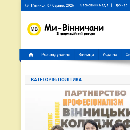
Skip
Засновник медіа
Про нас
П’ятниця, 07 Серпня, 2026
to
content
Ми Вінничани
Незалежний інформаційний портал Вінничини
Розслідування
Вінниця
Україна
Св
КАТЕГОРІЯ:
ПОЛІТИКА