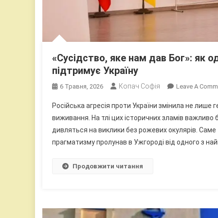
«Сусідство, яке нам дав Бог»: як о
підтримує Україну
Копач Софія
6 Травня, 2026
Leave A Comm
Російська агресія проти України змінила не лише 
виживання. На тлі цих історичних зламів важливо б
дивляться на виклики без рожевих окулярів. Саме 
прагматизму пролунав в Ужгороді від одного з найв
Продовжити читання