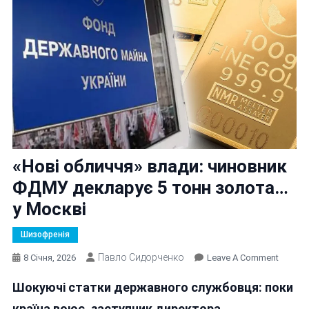
«Нові обличчя» влади: чиновник
ФДМУ декларує 5 тонн золота…
у Москві
Шизофренія
Павло Сидорченко
On
8 Січня, 2026
Leave A Comment
«Нові
Шокуючі статки державного службовця: поки
Обличч
Влади:
країна воює, заступник директора