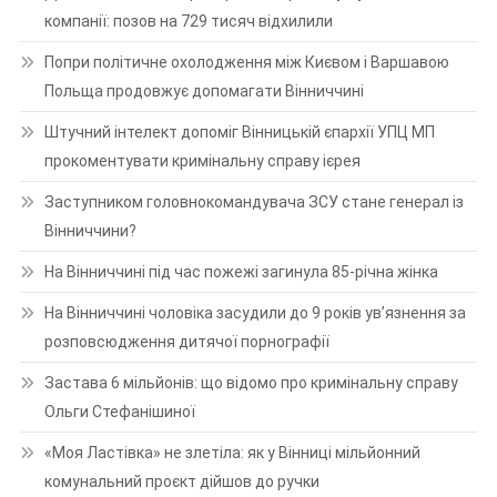
компанії: позов на 729 тисяч відхилили
Попри політичне охолодження між Києвом і Варшавою
Польща продовжує допомагати Вінниччині
Штучний інтелект допоміг Вінницькій єпархії УПЦ МП
прокоментувати кримінальну справу ієрея
Заступником головнокомандувача ЗСУ стане генерал із
Вінниччини?
На Вінниччині під час пожежі загинула 85-річна жінка
На Вінниччині чоловіка засудили до 9 років ув’язнення за
розповсюдження дитячої порнографії
Застава 6 мільйонів: що відомо про кримінальну справу
Ольги Стефанішиної
«Моя Ластівка» не злетіла: як у Вінниці мільйонний
комунальний проєкт дійшов до ручки