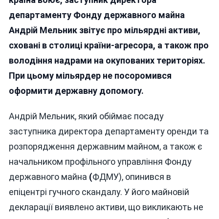
Чиновн
департаменту Фонду державного майна
ФДМУ
Андрій Мельник звітує про мільярдні активи,
Деклар
5
сховані в столиці країни-агресора, а також про
Тонн
володіння надрами на окупованих територіях.
Золот
При цьому мільярдер не посоромився
У
Москві
оформити державну допомогу.
Андрій Мельник, який обіймає посаду
заступника директора департаменту оренди та
розпорядження державним майном, а також є
начальником профільного управління Фонду
державного майна
(
ФДМУ), опинився в
епіцентрі гучного скандалу. У його майновій
декларації виявлено активи, що викликають не