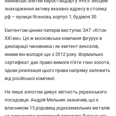
банківські злитки євростандарту 999,9. Місцем
знаходження активу вказано адресу в столиці
рф — вулиця Ясенєва, корпус 1, будівля 30.
Емітентом цінних паперів виступає ЗАТ «Кітон
XXI вік». Ця ж московська компанія фігурує в
декларації чиновника і як емітент векселів,
якими він володіє ще з 2012 року. Формально
сертифікат дає право вимоги п’яти тонн золота,
однак реалізація цього права напряму залежить
від російської компанії.
Не лише золотом дивує звітність українського
посадовця. Андрій Мельник зазначив, що є
власником 15 родовищ рідкоземельних металів
на тимчасово окупованій території Луганської