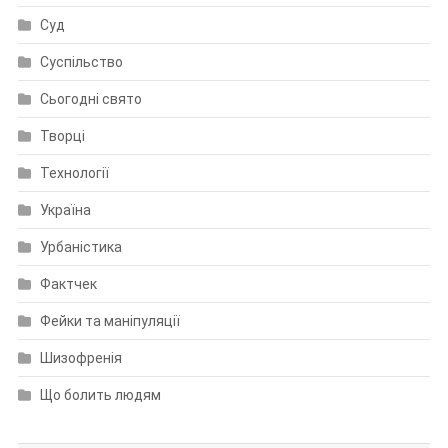
Суд
Суспільство
Сьогодні свято
Творці
Технології
Україна
Урбаністика
Фактчек
Фейки та маніпуляції
Шизофренія
Що болить людям