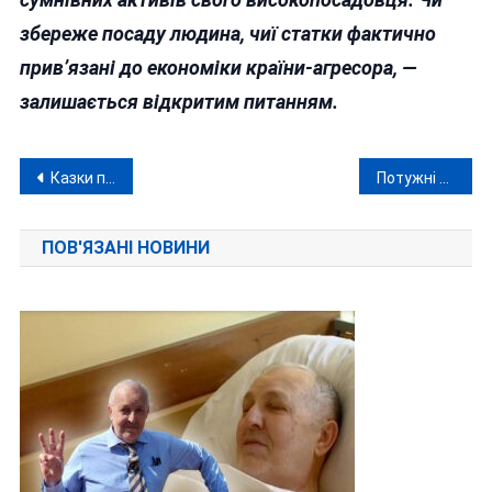
збереже посаду людина, чиї статки фактично
прив’язані до економіки країни-агресора, —
залишається відкритим питанням.
Навігація
Казки про випадково знайдений у ліс гранатомет не врятувала рецидивіста від тюрми, але питання залишились
Потужні генератори з Вінниці попрямували до знеструмленого рашистами Дніпра
записів
ПОВ'ЯЗАНІ НОВИНИ