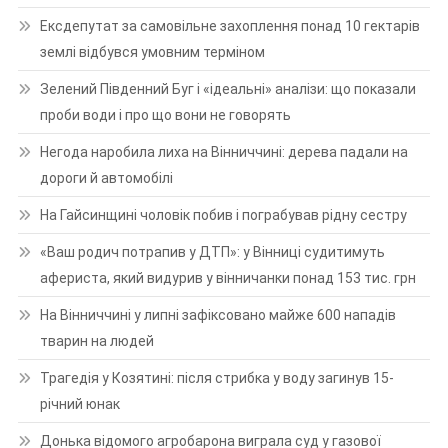
Ексдепутат за самовільне захоплення понад 10 гектарів
землі відбувся умовним терміном
Зелений Південний Буг і «ідеальні» аналізи: що показали
проби води і про що вони не говорять
Негода наробила лиха на Вінниччині: дерева падали на
дороги й автомобілі
На Гайсинщині чоловік побив і пограбував рідну сестру
«Ваш родич потрапив у ДТП»: у Вінниці судитимуть
афериста, який видурив у вінничанки понад 153 тис. грн
На Вінниччині у липні зафіксовано майже 600 нападів
тварин на людей
Трагедія у Козятині: після стрибка у воду загинув 15-
річний юнак
Донька відомого агробарона виграла суд у газової