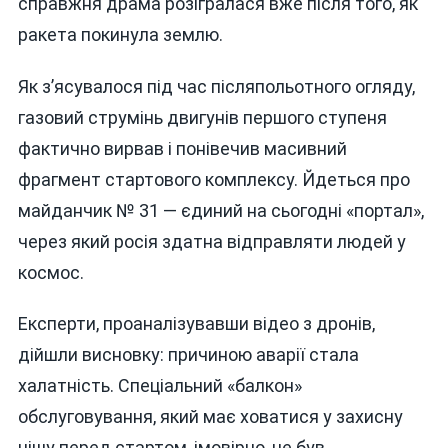
справжня драма розігралася вже після того, як
ракета покинула землю.
Як з’ясувалося під час післяпольотного огляду,
газовий струмінь двигунів першого ступеня
фактично вирвав і понівечив масивний
фрагмент стартового комплексу. Йдеться про
майданчик № 31 — єдиний на сьогодні «портал»,
через який росія здатна відправляти людей у
космос.
Експерти, проаналізувавши відео з дронів,
дійшли висновку: причиною аварії стала
халатність. Спеціальний «балкон»
обслуговування, який має ховатися у захисну
нішу перед стартом, імовірно, не був