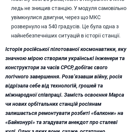
ледь не знищив станцію. У модуля самовільно
увімкнулися двигуни, через що МКС
розвернуло на 540 градусів. Це була одна з
найнебезпечніших ситуацій в історії станції.
Історія російської пілотованої космонавтики, яку
значною мірою створили українські інженери та
конструктори за часів СРСР, добігає свого
логічного завершення. Розв’язавши війну, росія
відрізала себе від технологій, грошей та
міжнародної співпраці. Замість освоєння Марса
чи нових орбітальних станцій росіянам
залишається ремонтувати розбиті «балкони» на
«Байконурі» та згадувати анекдот про сталеві
кулі. Одну з яких вони, схоже, остаточно