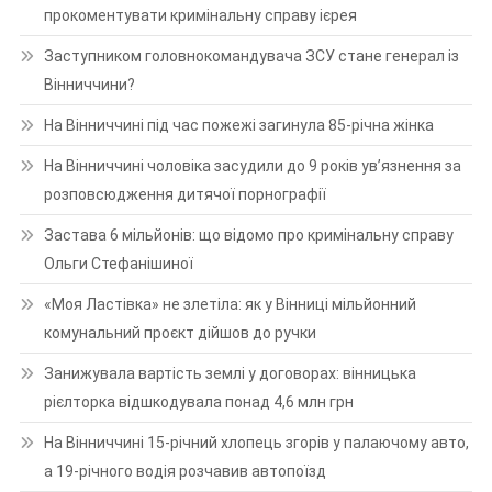
прокоментувати кримінальну справу ієрея
Заступником головнокомандувача ЗСУ стане генерал із
Вінниччини?
На Вінниччині під час пожежі загинула 85-річна жінка
На Вінниччині чоловіка засудили до 9 років ув’язнення за
розповсюдження дитячої порнографії
Застава 6 мільйонів: що відомо про кримінальну справу
Ольги Стефанішиної
«Моя Ластівка» не злетіла: як у Вінниці мільйонний
комунальний проєкт дійшов до ручки
Занижувала вартість землі у договорах: вінницька
рієлторка відшкодувала понад 4,6 млн грн
На Вінниччині 15-річний хлопець згорів у палаючому авто,
а 19-річного водія розчавив автопоїзд