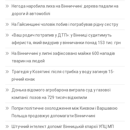
Негода наробила лиха на Вінниччині: дерева падали на
дороги й автомобілі
На Гайсинщині чоловік побив і пограбував рідну сестру
«Ваш родич потрапив у ДТП»: у Вінниці судитимуть
афериста, який видурив у вінничанки понад 153 тис. грн
На Вінниччині у липні зафіксовано майже 600 нападів
тварин на людей
Трагедія у Козятині: після стрибка у воду загинув 15-
річний юнак
Донька відомого агробарона виграла суд у газової
компанії: позов на 729 тисяч відхилили
Попри політичне охолодження між Києвом і Варшавою
Польща продовжує допомагати Вінниччині
Штучний інтелект допоміг Вінницькій єпархії УПЦ МП