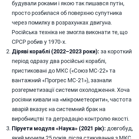
будували роками і якою так пишався путін,
просто розбилася об поверхню супутника
через помилку в розрахунках двигуна.
Російська техніка не змогла виконати те, що
СРСР робив у 1970-х.
Діряві кораблі (2022–2023 роки):
за короткий
період одразу два російські кораблі,
пристиковані до МКС («Союз МС-22» та
вантажний «Прогрес МС-21»), зазнали
розгерметизації системи охолодження. Хоча
росіяни кивали на «мікрометеорити», частота
аварій вказує на системний брак на
виробництві та деградацію контролю якості.
Піруети модуля «Наука» (2021 рік):
довгобуд,
який мучили 25 років, після стикування з МКС