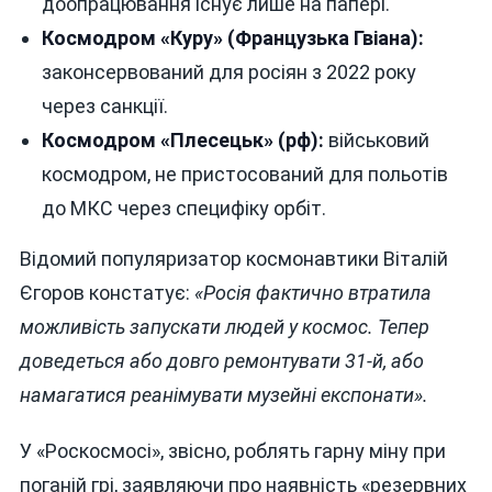
доопрацювання існує лише на папері.
Космодром «Куру» (Французька Гвіана):
законсервований для росіян з 2022 року
через санкції.
Космодром «Плесецьк» (рф):
військовий
космодром, не пристосований для польотів
до МКС через специфіку орбіт.
Відомий популяризатор космонавтики Віталій
Єгоров констатує:
«Росія фактично втратила
можливість запускати людей у космос. Тепер
доведеться або довго ремонтувати 31-й, або
намагатися реанімувати музейні експонати».
У «Роскосмосі», звісно, роблять гарну міну при
поганій грі, заявляючи про наявність «резервних