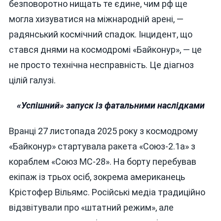
безповоротно нищать те єдине, чим рф ще
могла хизуватися на міжнародній арені, —
радянський космічний спадок. Інцидент, що
стався днями на космодромі «Байконур», — це
не просто технічна несправність. Це діагноз
цілій галузі.
«Успішний» запуск із фатальними наслідками
Вранці 27 листопада 2025 року з космодрому
«Байконур» стартувала ракета «Союз-2.1а» з
кораблем «Союз МС-28». На борту перебував
екіпаж із трьох осіб, зокрема американець
Крістофер Вільямс. Російські медіа традиційно
відзвітували про «штатний режим», але