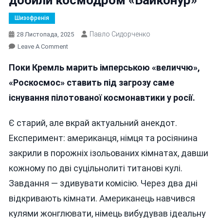
Шизофренія
Павло Сидорченко
28 Листопада, 2025
On
Leave A Comment
Російські
Поки Кремль марить імперською «величчю»,
«аналоговнєтники»
Добили
«Роскосмос» ставить під загрозу саме
Космодром
існування пілотованої космонавтики у росії.
«Байконур»
Є старий, але вкрай актуальний анекдот.
Експеримент: американця, німця та росіянина
закрили в порожніх ізольованих кімнатах, давши
кожному по дві суцільнолиті титанові кулі.
Завдання — здивувати комісію. Через два дні
відкривають кімнати. Американець навчився
кулями жонглювати, німець вибудував ідеальну