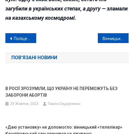
загубили в українських степах, а другу — зламали
на казахському космодромі.
Навігація
Поліцейський круговорот на Вінниччині: полковник Тарасюк очолив Гайсинське управління
Вінницька казка: гучні кримінальні справи закінчуються не менш гучним пшиком
записів
ПОВ'ЯЗАНІ НОВИНИ
В РОСІЇ ЗРОЗУМІЛИ, ЩО УКРАЇНУ НЕ ПЕРЕМОЖУТЬ БЕЗ
ЗАБОРОНИ АБОРТІВ
29 Жовтня, 2023
Павло Сидорченко
«Даю установку» не допомогло: вінницький «телелікар»
Кашпіровський сам опинився на лікуванні