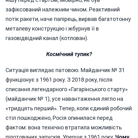
зафіксований належним чином. Реактивний
потік ракети, наче папірець, вирвав багатотонну
металеву конструкцію і жбурнув її в
газовідвідний канал (котлован).
Космічний тупик?
Ситуація виглядає патовою. Майданчик № 31
функціонує з 1961 року. З 2018 року, після
списання легендарного «Гагарінського старту»
(майданчик № 1), усе навантаження лягло на
«тридцять перший». Тепер, коли єдиний робочий
стіл пошкоджено, Росія опинилася перед
фактом: вона технічно втратила можливість
пілотованих запусків. Уперше з 1961 року.
Чому