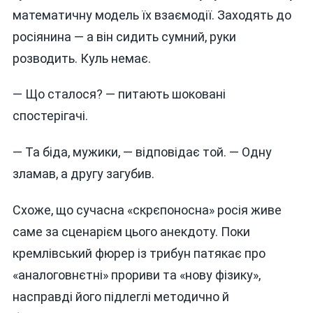
математичну модель їх взаємодії. Заходять до
росіянина — а він сидить сумний, руки
розводить. Куль немає.
— Що сталося? — питають шоковані
спостерігачі.
— Та біда, мужики, — відповідає той. — Одну
зламав, а другу загубив.
Схоже, що сучасна «скрєпоносна» росія живе
саме за сценарієм цього анекдоту. Поки
кремлівський фюрер із трибун патякає про
«аналоговнєтні» прориви та «нову фізику»,
насправді його підлеглі методично й