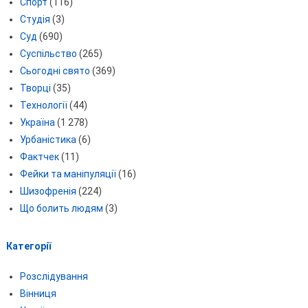
Спорт
(116)
Студія
(3)
Суд
(690)
Суспільство
(265)
Сьогодні свято
(369)
Творці
(35)
Технології
(44)
Україна
(1 278)
Урбаністика
(6)
Фактчек
(11)
Фейки та маніпуляції
(16)
Шизофренія
(224)
Що болить людям
(3)
Категорії
Розслідування
Вінниця