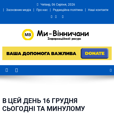
Skip
Четвер, 06 Серпня, 2026
to
Засновник медіа
Про нас
Редакційна політика
Наші контакти
content
Ми Вінничани
Незалежний інформаційний портал Вінничини
В ЦЕЙ ДЕНЬ 16 ГРУДНЯ
СЬОГОДНІ ТА МИНУЛОМУ