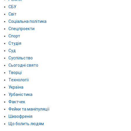
СБУ
Світ
Соціальна політика
Спецпроекти
Спорт
Студія
Суд
Суспільство
Сьогодні свято
Творці
Технології
Україна
Урбаністика
Фактчек
Фейки та маніпуляції
Шизофренія
Що болить людям