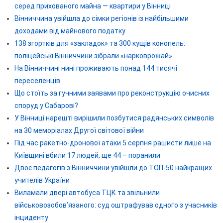
серед прихованого майна — квартири у Вінниці
Вінниччина увійшла до сімки регіонів із найбільшими
доходами від майнового податку
138 згортків для «закладок» та 300 кущів конопель:
поліцейські Вінниччини зібрали «нарковрожай»
На Вінниччині нині проживають понад 144 тисячі
переселенців
Що стоїть за гучними заявами про реконструкцію очисних
споруд у Сабарові?
У Вінниці нарешті вирішили позбутися радянських символів
на 30 меморіалах Другої світової війни
Під час ракетно-дронової атаки 5 серпня рашисти лише на
Київщині вбили 17 людей, ще 44 – поранили
Двоє педагогів з Вінниччини увійшли до ТОП-50 найкращих
учителів України
Виламали двері автобуса ТЦК та звільнили
військовозобов’язаного: суд оштрафував одного з учасників
інциденту