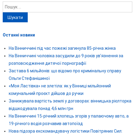
Пошук:
Останні новини
На Вінниччині під час пожежі загинула 85-річна жінка
На Вінниччині чоловіка засудили до 9 років ув’язнення за
розповсюдження дитячої порнографії
Застава 6 мільйонів: що відомо про кримінальну справу
Ольги Стефанішиної
«Моя Ластівка» не злетіла: як у Вінниці мільйонний
комунальний проєкт дійшов до ручки
Занижувала вартість землі у договорах: вінницька рієлторка
відшкодувала понад 4,6 млн грн
На Вінниччині 15-річний хлопець згорів у палаючому авто, а
19-річного водія розчавив автопоїзд
Нова підозра екскомандувачу логістики Повітряних Сил: