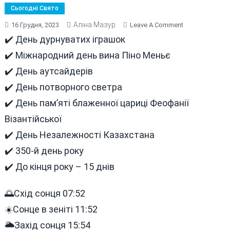
Сьогодні Свято
Аліна Мазур
On
16 Грудня, 2023
Leave A Comment
В
✔️ День дурнуватих іграшок
ЦЕЙ
✔️ Міжнародний день вина Піно Меньє
ДЕНЬ
✔️ День аутсайдерів
16
ГРУДНЯ
✔️ День потворного светра
СЬОГОДНІ
✔️ День пам’яті блаженної цариці Феофанії
ТА
Візантійської
МИНУЛОМУ
✔️ День Незалежності Казахстана
✔️ 350-й день року
✔️ До кінця року – 15 днів
🌅Схід сонця 07:52
☀️Сонце в зеніті 11:52
🌥Захід сонця 15:54