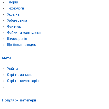
Творці
Технології
Україна
Урбаністика
Фактчек
Фейки та маніпуляції
Шизофренія
Що болить людям
Мета
Увійти
Стрічка записів
Стрічка коментарів
Популярні категорії