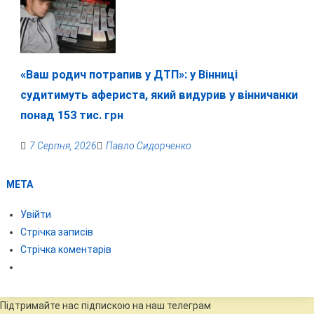
«Ваш родич потрапив у ДТП»: у Вінниці
судитимуть афериста, який видурив у вінничанки
понад 153 тис. грн
7 Серпня, 2026
Павло Сидорченко
МЕТА
Увійти
Стрічка записів
Стрічка коментарів
Підтримайте нас підпискою на наш телеграм