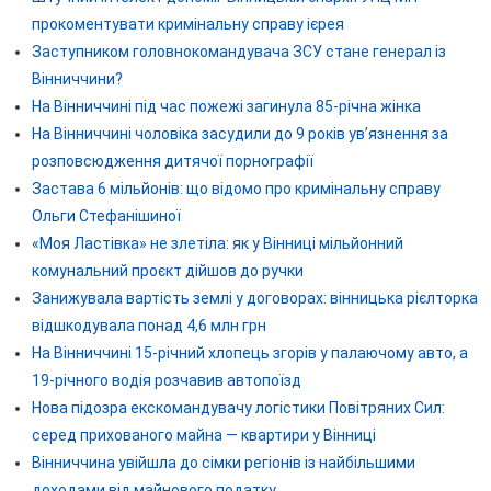
прокоментувати кримінальну справу ієрея
Заступником головнокомандувача ЗСУ стане генерал із
Вінниччини?
На Вінниччині під час пожежі загинула 85-річна жінка
На Вінниччині чоловіка засудили до 9 років ув’язнення за
розповсюдження дитячої порнографії
Застава 6 мільйонів: що відомо про кримінальну справу
Ольги Стефанішиної
«Моя Ластівка» не злетіла: як у Вінниці мільйонний
комунальний проєкт дійшов до ручки
Занижувала вартість землі у договорах: вінницька рієлторка
відшкодувала понад 4,6 млн грн
На Вінниччині 15-річний хлопець згорів у палаючому авто, а
19-річного водія розчавив автопоїзд
Нова підозра екскомандувачу логістики Повітряних Сил:
серед прихованого майна — квартири у Вінниці
Вінниччина увійшла до сімки регіонів із найбільшими
доходами від майнового податку