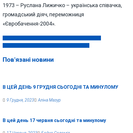
1973 – Руслана Лижичко – українська співачка,
громадський діяч, переможниця
«Євробачення-2004».
ОЛЬГА ШВЕЦЬ: ВИЗНАННЯ ТА УСПІХ У СВІТІ МОДИ
Навігація
В цей день 25 травня сьогодні та минулому
записів
Пов'язані новини
В ЦЕЙ ДЕНЬ 9 ГРУДНЯ СЬОГОДНІ ТА МИНУЛОМУ
9 Грудня, 2023
Аліна Мазур
В цей день 17 червня сьогодні та минулому