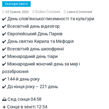
Сьогодні Свято
Бойко Соломія
On
24 Травня, 2023
Leave A Comment
В
✔️ День слов’янської писемності тa культури
Цей
✔️ Всесвітній день відеоігор
День
✔️ Європейський День Парків
24
Травня
✔️ День святих Кирила та Мефодія
Сьогодні
✔️ Всесвітній день шизофренії
Та
✔️ Міжнародний день тіари
Минулому
✔️ Міжнародний жіночий день за мир і
роззброєння
✔️ 144-й день року
✔️ До кінця року – 221 день
🌅 Схід сонця 04:58
☀️ Сонце в зеніті 12:54