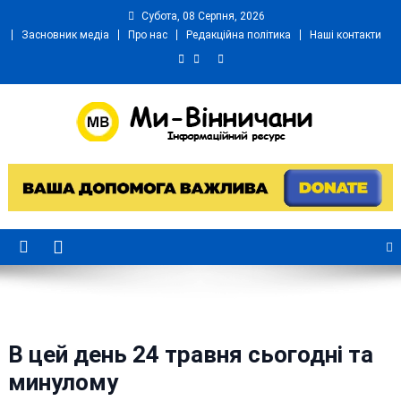
Skip
Субота, 08 Серпня, 2026
to
Засновник медіа
Про нас
Редакційна політика
Наші контакти
content
Ми Вінничани
Незалежний інформаційний портал Вінничини
В цей день 24 травня сьогодні та
минулому