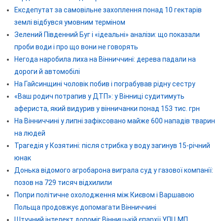
Ексдепутат за самовільне захоплення понад 10 гектарів
землі відбувся умовним терміном
Зелений Південний Буг і «ідеальні» аналізи: що показали
проби води і про що вони не говорять
Негода наробила лиха на Вінниччині: дерева падали на
дороги й автомобілі
На Гайсинщині чоловік побив і пограбував рідну сестру
«Ваш родич потрапив у ДТП»: у Вінниці судитимуть
афериста, який видурив у вінничанки понад 153 тис. грн
На Вінниччині у липні зафіксовано майже 600 нападів тварин
на людей
Трагедія у Козятині: після стрибка у воду загинув 15-річний
юнак
Донька відомого агробарона виграла суд у газової компанії:
позов на 729 тисяч відхилили
Попри політичне охолодження між Києвом і Варшавою
Польща продовжує допомагати Вінниччині
Штучний інтелект допоміг Вінницькій єпархії УПЦ МП