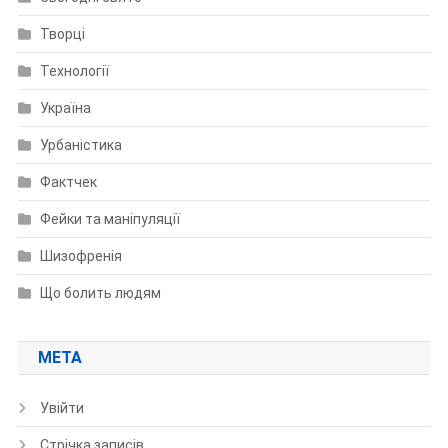
Творці
Технології
Україна
Урбаністика
Фактчек
Фейки та маніпуляції
Шизофренія
Що болить людям
МЕТА
Увійти
Стрічка записів