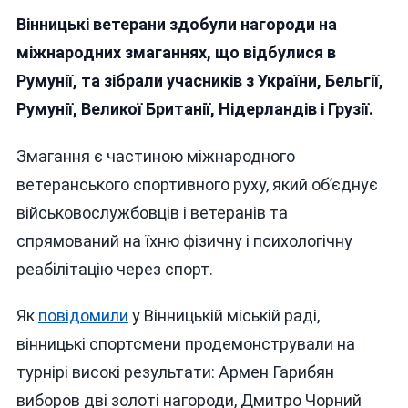
Вінницькі
Вінницькі ветерани здобули нагороди на
Ветерани
Вибороли
міжнародних змаганнях, що відбулися в
Нагороди
Румунії, та зібрали учасників з України, Бельгії,
На
Румунії, Великої Британії, Нідерландів і Грузії.
Міжнародних
Змаганнях
З
Змагання є частиною міжнародного
Веслування
ветеранського спортивного руху, який об’єднує
В
військовослужбовців і ветеранів та
Румунії
спрямований на їхню фізичну і психологічну
реабілітацію через спорт.
Як
повідомили
у Вінницькій міській раді,
вінницькі спортсмени продемонстрували на
турнірі високі результати: Армен Гарибян
виборов дві золоті нагороди, Дмитро Чорний