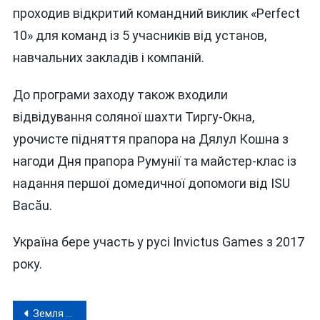
проходив відкритий командний виклик «Perfect
10» для команд із 5 учасників від установ,
навчальних закладів і компаній.
До програми заходу також входили
відвідування соляної шахти Тиргу-Окна,
урочисте підняття прапора на Дялул Кошна з
нагоди Дня прапора Румунії та майстер-клас із
надання першої домедичної допомоги від ISU
Bacău.
Україна бере участь у русі Invictus Games з 2017
року.
Навігація
Земля для «своїх»: меру Шаргорода та його двом подільникам оголосили підозри у махінаціях