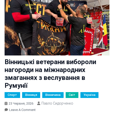
Вінницькі ветерани вибороли
нагороди на міжнародних
змаганнях з веслування в
Румунії
Спорт
Вінниця
Вінничина
Світ
Україна
Павло Сидорченко
23 Червня, 2026
On
Leave A Comment