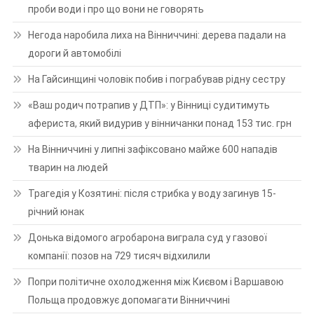
проби води і про що вони не говорять
Негода наробила лиха на Вінниччині: дерева падали на
дороги й автомобілі
На Гайсинщині чоловік побив і пограбував рідну сестру
«Ваш родич потрапив у ДТП»: у Вінниці судитимуть
афериста, який видурив у вінничанки понад 153 тис. грн
На Вінниччині у липні зафіксовано майже 600 нападів
тварин на людей
Трагедія у Козятині: після стрибка у воду загинув 15-
річний юнак
Донька відомого агробарона виграла суд у газової
компанії: позов на 729 тисяч відхилили
Попри політичне охолодження між Києвом і Варшавою
Польща продовжує допомагати Вінниччині