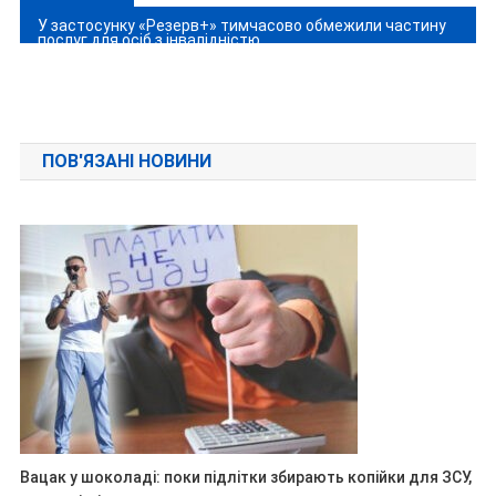
записів
У застосунку «Резерв+» тимчасово обмежили частину
послуг для осіб з інвалідністю
ПОВ'ЯЗАНІ НОВИНИ
Вацак у шоколаді: поки підлітки збирають копійки для ЗСУ,