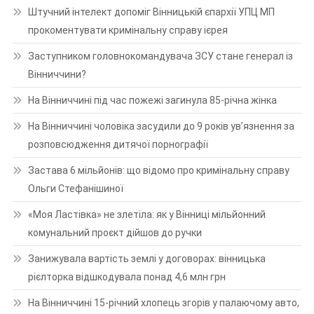
Штучний інтелект допоміг Вінницькій єпархії УПЦ МП
прокоментувати кримінальну справу ієрея
Заступником головнокомандувача ЗСУ стане генерал із
Вінниччини?
На Вінниччині під час пожежі загинула 85-річна жінка
На Вінниччині чоловіка засудили до 9 років ув’язнення за
розповсюдження дитячої порнографії
Застава 6 мільйонів: що відомо про кримінальну справу
Ольги Стефанішиної
«Моя Ластівка» не злетіла: як у Вінниці мільйонний
комунальний проєкт дійшов до ручки
Занижувала вартість землі у договорах: вінницька
рієлторка відшкодувала понад 4,6 млн грн
На Вінниччині 15-річний хлопець згорів у палаючому авто,