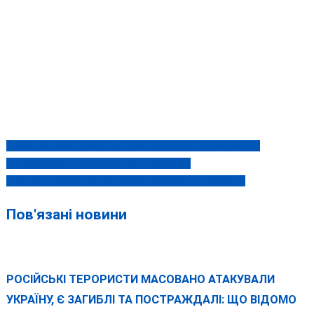
НА ВІННИЧЧИНІ ХОЧУТЬ СУДИТИ ДВОХ КЕРІВНИКІВ ЗА
Навігація
ДОБУВАННЯ ПІСКУ БЕЗ СПЕЦДОЗВОЛУ
записів
ТОП-20 ПРОДУКТІВ, ЯКІ УПОВІЛЬНЮЮТЬ СТАРІННЯ
Пов'язані новини
РОСІЙСЬКІ ТЕРОРИСТИ МАСОВАНО АТАКУВАЛИ
УКРАЇНУ, Є ЗАГИБЛІ ТА ПОСТРАЖДАЛІ: ЩО ВІДОМО