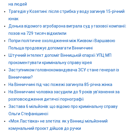
на людей
Трагедія у Козятині: після стрибка у воду загинув 15-річний
юнак
Донька відомого агробарона виграла суд у газової компанії:
позов на 729 тисяч відхилили
Попри політичне охолодження між Києвом і Варшавою
Польща продовжує допомагати Вінниччині
Штучний інтелект допоміг Вінницькій єпархії УПЦ МП
прокоментувати кримінальну справу ієрея
Заступником головнокомандувача ЗСУ стане генерал із
Вінниччини?
На Вінниччині під час пожежі загинула 85-річна жінка
На Вінниччині чоловіка засудили до 9 років ув’язнення за
розповсюдження дитячої порнографії
Застава 6 мільйонів: що відомо про кримінальну справу
Ольги Стефанішиної
«Моя Ластівка» не злетіла: як у Вінниці мільйонний
комунальний проєкт дійшов до ручки