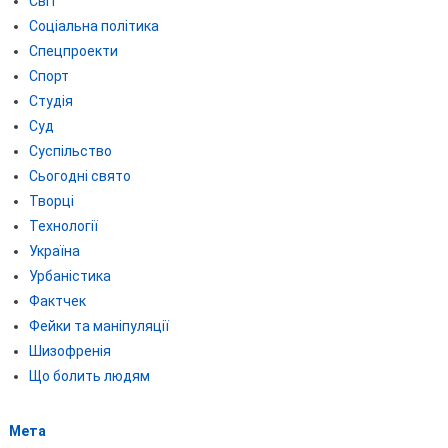
Світ
Соціальна політика
Спецпроекти
Спорт
Студія
Суд
Суспільство
Сьогодні свято
Творці
Технології
Україна
Урбаністика
Фактчек
Фейки та маніпуляції
Шизофренія
Що болить людям
Мета