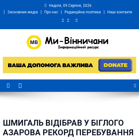
Skip
Неділя, 09 Серпня, 2026
to
Засновник медіа
Про нас
Редакційна політика
Наші контакти
content
Ми Вінничани
Незалежний інформаційний портал Вінничини
ШМИГАЛЬ ВІДІБРАВ У БІГЛОГО
АЗАРОВА РЕКОРД ПЕРЕБУВАННЯ