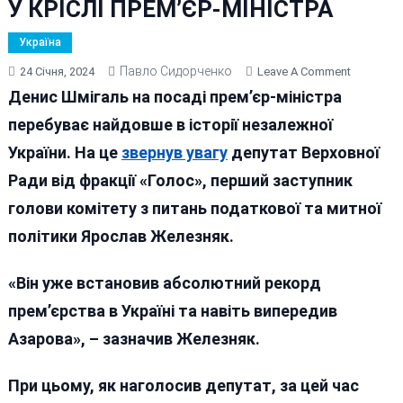
У КРІСЛІ ПРЕМ’ЄР-МІНІСТРА
Україна
Павло Сидорченко
On
24 Січня, 2024
Leave A Comment
ШМИГАЛ
Денис Шмігаль на посаді прем’єр-міністра
ВІДІБРАВ
перебуває найдовше в історії незалежної
У
України. На це
звернув увагу
депутат Верховної
БІГЛОГО
АЗАРОВА
Ради від фракції «Голос», перший заступник
РЕКОРД
голови комітету з питань податкової та митної
ПЕРЕБУВ
політики Ярослав Железняк.
У
КРІСЛІ
ПРЕМ’ЄР-
«Він уже встановив абсолютний рекорд
МІНІСТРА
прем’єрства в Україні та навіть випередив
Азарова», – зазначив Железняк.
При цьому, як наголосив депутат, за цей час