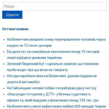
Пошук:
Останні новини
На Вінниччині викрили схему переправлення чоловіків через
кордон за 12 тисяч доларів
Ексдепутат за самовільне захоплення понад 10 гектарів
землі відбувся умовним терміном
Зелений Південний Буг і «ідеальні» аналізи: що показали
проби води і про що вони не говорять
Негода наробила лиха на Вінниччині: дерева падали на
дороги й автомобілі
На Гайсинщині чоловік побив і пограбував рідну сестру
«Ваш родич потрапив у ДТП»: у Вінниці судитимуть
афериста, який видурив у вінничанки понад 153 тис. грн
На Вінниччині у липні зафіксовано майже 600 нападів тварин