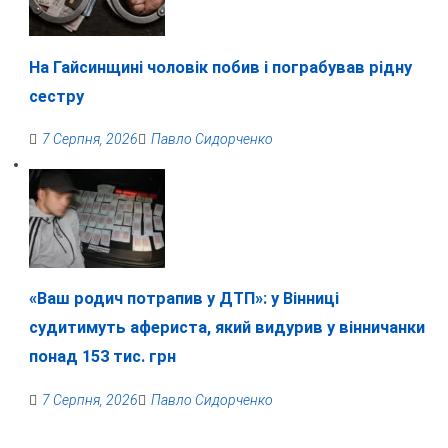
На Гайсинщині чоловік побив і пограбував рідну
сестру
7 Серпня, 2026
Павло Сидорченко
«Ваш родич потрапив у ДТП»: у Вінниці
судитимуть афериста, який видурив у вінничанки
понад 153 тис. грн
7 Серпня, 2026
Павло Сидорченко