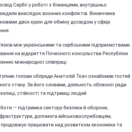
свід Сербії у роботі з біженцями, внутрішньо
ждали внаслідок воєнних конфліктів. Вінниччина
ановами двох країн для обміну досвідом у сфері
ення.
язків між українськими та сербськими підприємствами.
івання на відкриття Почесного консульства Республіки
ренню міжнародної співпраці.
аступник голови облради Анатолій Ткач ознайомив гостей
ного стану. За його словами, діяльність обласної ради
езпеці, стійкості та підтримці людей.
оботи — підтримка сектору безпеки й оборони,
нфраструктури, допомога військовослужбовцям,
ть продовжує працювати над розвитком економіки та