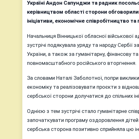
при
Україні Андон Сапунджи та радник посольс
дел
керівництвом області сторони обговорили п
Серб
ініціативи, економічне співробітництво та 
обг
гума
Начальниця Вінницької обласної військової а
про
зустрічі подякувала уряду та народу Сербії з
і
України, а також за гуманітарну, фінансову т
под
повномасштабного російського вторгнення.
спі
За словами Наталі Заболотної, попри виклики
економіку та реалізовувати проєкти з віднов
сербської сторони долучатися до спільних іні
Однією з тем зустрічі стало гуманітарне спі
започаткувати програму оздоровлення дітей у
сербська сторона позитивно сприйняла цю ініц