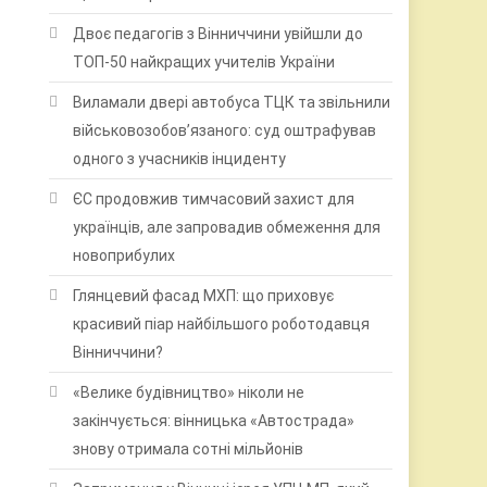
Двоє педагогів з Вінниччини увійшли до
ТОП-50 найкращих учителів України
Виламали двері автобуса ТЦК та звільнили
військовозобов’язаного: суд оштрафував
одного з учасників інциденту
ЄС продовжив тимчасовий захист для
українців, але запровадив обмеження для
новоприбулих
Глянцевий фасад МХП: що приховує
красивий піар найбільшого роботодавця
Вінниччини?
«Велике будівництво» ніколи не
закінчується: вінницька «Автострада»
знову отримала сотні мільйонів