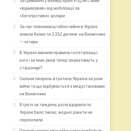
Затримання у Вінниці ієрея УПЦ МП, який
«відмазував» від мобілізації за
«богопротивні» долари
За час повномасштабної війни в Україні
зникли безвісти 2 252 дитини: на Вінниччині
— чотири
В Україні змінили правила госпіталізації:
кого і за яких умов тепер лікуватимуть у
стаціонарі?
Скільки лікарень втратила Україна за роки
війни та що відбувається з медустановами
на Вінниччині
Втретє за тиждень росія вдарила по
Україні балістикою: жодної ракети не
перехопили
Порізав ножем двох військовослужбовців