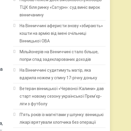
ТЦК біля ринку «Сатурн»: суд виніс вирок
вінничанину
На Вінниччині аферисти знову «збирають»
кошти на армію від імені очільниці
Вінницької ОВА
Мільйонерів на Вінниччині стало більше,
попри спад задекларованих доходів
та
На Вінниччині судитимуть матір, яка
вдарила ножем у спину 17-річну доньку
Ветеран вінницької «Червоної Калини» дав
старт новому сезону української Прем’єр-
ліги з футболу
П’ять років із магнітами у шлунку: вінницькі
лікарі врятували хлопчика без операції
а,