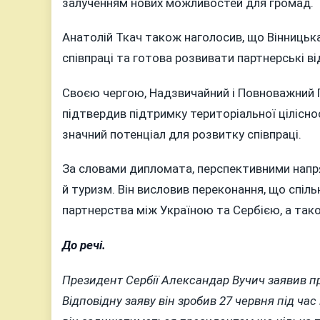
залученням нових можливостей для громад.
Анатолій Ткач також наголосив, що Вінницьк
співпраці та готова розвивати партнерські в
Своєю чергою, Надзвичайний і Повноважний П
підтвердив підтримку територіальної цілісно
значний потенціал для розвитку співпраці.
За словами дипломата, перспективними напря
й туризм. Він висловив переконання, що спіл
партнерства між Україною та Сербією, а тако
До речі.
Президент Сербії Александар Вучич заявив 
Відповідну заяву він зробив 27 червня під час