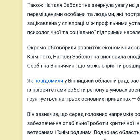
Також Наталя Заболотна звернула увагу на до
переміщеними особами та людьми, які постра
зацікавлена у співпраці між профільними уст
психологічної та соціальної підтримки насел
Окремо обговорили розвиток економічних зв’
Крім того, Наталя Заболотна висловила спод
Сербії на Вінниччині, що може сприяти розши
Як
повідомили
у Вінницькій обласній раді, з
із пріоритетами роботи регіону в умовах воєн
ґрунтується на трьох основних принципах — б
Він зазначив, що серед головних напрямків р
забезпечення стабільної роботи критичної і
ветеранам і їхнім родинам. Водночас облас