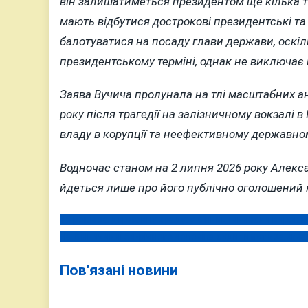
він залишатиметься президентом ще кілька тиж
мають відбутися дострокові президентські та
балотуватися на посаду глави держави, оскі
президентському терміні, однак не виключає 
Заява Вучича пролунала на тлі масштабних ант
року після трагедії на залізничному вокзалі 
владу в корупції та неефективному державном
Водночас станом на 2 липня 2026 року Алекса
йдеться лише про його публічно оголошений
15 років за державну зраду: у Вінниці винесли вирок
Навігація
На Вінниччині 54-річного чоловіка судитимуть за зґв
записів
Пов'язані новини