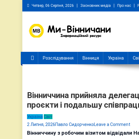
Skip
Четвер, 06 Серпня, 2026
Засновник медіа
Про нас
to
content
Ми Вінничани
Незалежний інформаційний портал Вінничини
Розслідування
Вінниця
Україна
Св
Вінниччина прийняла делегац
проєкти і подальшу співпра
Україна
Світ
on
2 Липня, 2026
Павло Сидорченко
Leave a Comment
Він
Вінниччину з робочим візитом відвідали Н