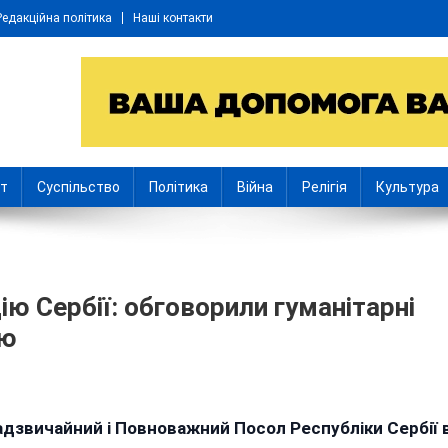
Редакційна політика
Наші контакти
іт
Суспільство
Політика
Війна
Релігія
Культура
ію Сербії: обговорили гуманітарні
цю
ниччина
адзвичайний і Повноважний Посол Республіки Сербії 