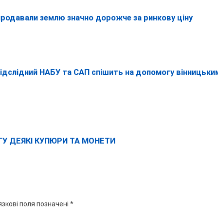
 продавали землю значно дорожче за ринкову ціну
Підслідний НАБУ та САП спішить на допомогу вінницьки
ГУ ДЕЯКІ КУПЮРИ ТА МОНЕТИ
язкові поля позначені
*