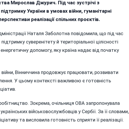
йняла
тва Мирослав Джурич. Під час зустрічі з
егацію
ідтримку України в умовах війни, гуманітарні
ії:
перспективи реалізації спільних проєктів.
оворили
нітарні
дміністрації Наталя Заболотна повідомила, що під час
єкти
а підтримку суверенітету й територіальної цілісності
а енергетичну допомогу, яку країна надає від початку
альшу
впрацю
 війни, Вінниччина продовжує працювати, розвивати
лення. У цьому контексті важливою є готовність
ціатив.
вробітництво. Зокрема, очільниця ОВА запропонувала
країнських військовослужбовців у Сербії. За її словами,
іативу та висловила готовність сприяти її реалізації.