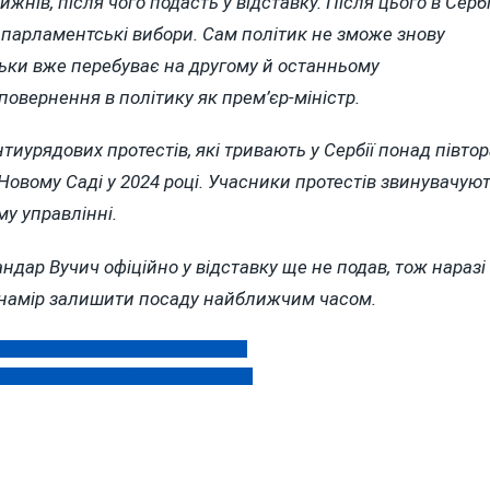
нів, після чого подасть у відставку. Після цього в Сербі
 парламентські вибори. Сам політик не зможе знову
льки вже перебуває на другому й останньому
повернення в політику як прем’єр-міністр.
иурядових протестів, які тривають у Сербії понад півтор
в Новому Саді у 2024 році. Учасники протестів звинувачую
у управлінні.
ндар Вучич офіційно у відставку ще не подав, тож наразі
 намір залишити посаду найближчим часом.
 київському колаборанту «Колобку»
алтування 14-річної односельчанки