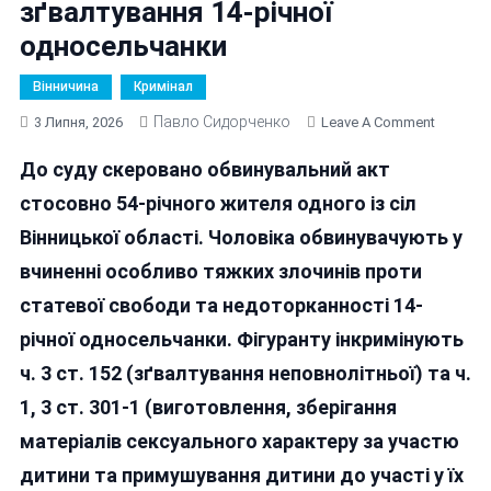
зґвалтування 14-річної
односельчанки
Вінничина
Кримінал
Павло Сидорченко
On
3 Липня, 2026
Leave A Comment
На
До суду скеровано обвинувальний акт
Вінниччи
54-
стосовно 54-річного жителя одного із сіл
Річного
Вінницької області. Чоловіка обвинувачують у
Чоловік
вчиненні особливо тяжких злочинів проти
Судитим
За
статевої свободи та недоторканності 14-
Зґвалту
річної односельчанки. Фігуранту інкримінують
14-
ч. 3 ст. 152 (зґвалтування неповнолітньої) та ч.
Річної
Односел
1, 3 ст. 301-1 (виготовлення, зберігання
матеріалів сексуального характеру за участю
дитини та примушування дитини до участі у їх