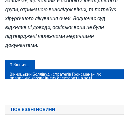
зазначав, що чоловік є особою з інвалідністю ІІ
групи, отриманою внаслідок війни, та потребує
хірургічного лікування очей. Водночас суд
відхилив ці доводи, оскільки вони не були
підтверджені належними медичними
документами.
Навігація
Вінниччина прийняла делегацію Сербії: обговорили гуманітарні проєкти і подальшу співпрацю
записів
Вінницький Боллівуд «стратегів Гройсмана»: як
правильно «розводити» електорат на воді
ПОВ'ЯЗАНІ НОВИНИ