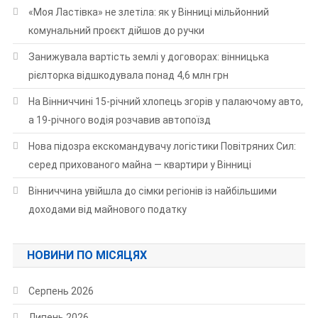
«Моя Ластівка» не злетіла: як у Вінниці мільйонний
комунальний проєкт дійшов до ручки
Занижувала вартість землі у договорах: вінницька
рієлторка відшкодувала понад 4,6 млн грн
На Вінниччині 15-річний хлопець згорів у палаючому авто,
а 19-річного водія розчавив автопоїзд
Нова підозра екскомандувачу логістики Повітряних Сил:
серед прихованого майна — квартири у Вінниці
Вінниччина увійшла до сімки регіонів із найбільшими
доходами від майнового податку
НОВИНИ ПО МІСЯЦЯХ
Серпень 2026
Липень 2026