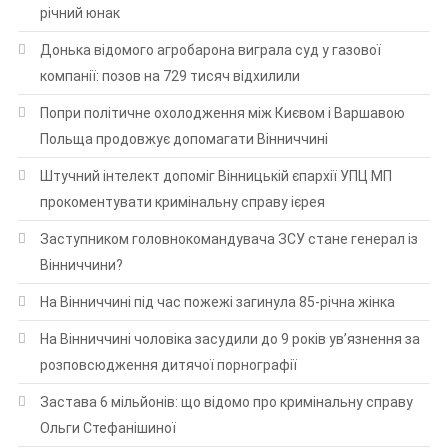
річний юнак
Донька відомого агробарона виграла суд у газової
компанії: позов на 729 тисяч відхилили
Попри політичне охолодження між Києвом і Варшавою
Польща продовжує допомагати Вінниччині
Штучний інтелект допоміг Вінницькій єпархії УПЦ МП
прокоментувати кримінальну справу ієрея
Заступником головнокомандувача ЗСУ стане генерал із
Вінниччини?
На Вінниччині під час пожежі загинула 85-річна жінка
На Вінниччині чоловіка засудили до 9 років ув’язнення за
розповсюдження дитячої порнографії
Застава 6 мільйонів: що відомо про кримінальну справу
Ольги Стефанішиної