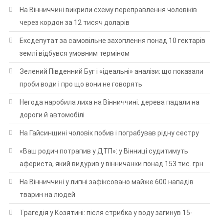
На Вінниччині викрили схему переправлення чоловіків
через кордон за 12 тисяч доларів
Ексдепутат за самовільне захоплення понад 10 гектарів
землі відбувся умовним терміном
Зелений Південний Буг і «ідеальні» аналізи: що показали
проби води і про що вони не говорять
Негода наробила лиха на Вінниччині: дерева падали на
дороги й автомобілі
На Гайсинщині чоловік побив і пограбував рідну сестру
«Ваш родич потрапив у ДТП»: у Вінниці судитимуть
афериста, який видурив у вінничанки понад 153 тис. грн
На Вінниччині у липні зафіксовано майже 600 нападів
тварин на людей
Трагедія у Козятині: після стрибка у воду загинув 15-