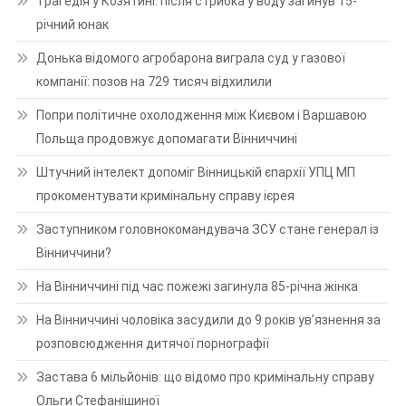
Трагедія у Козятині: після стрибка у воду загинув 15-
річний юнак
Донька відомого агробарона виграла суд у газової
компанії: позов на 729 тисяч відхилили
Попри політичне охолодження між Києвом і Варшавою
Польща продовжує допомагати Вінниччині
Штучний інтелект допоміг Вінницькій єпархії УПЦ МП
прокоментувати кримінальну справу ієрея
Заступником головнокомандувача ЗСУ стане генерал із
Вінниччини?
На Вінниччині під час пожежі загинула 85-річна жінка
На Вінниччині чоловіка засудили до 9 років ув’язнення за
розповсюдження дитячої порнографії
Застава 6 мільйонів: що відомо про кримінальну справу
Ольги Стефанішиної