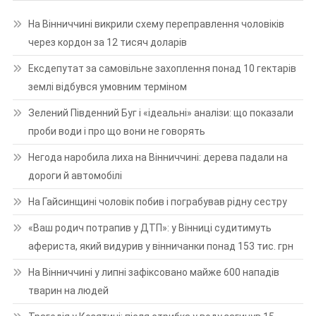
На Вінниччині викрили схему переправлення чоловіків
через кордон за 12 тисяч доларів
Ексдепутат за самовільне захоплення понад 10 гектарів
землі відбувся умовним терміном
Зелений Південний Буг і «ідеальні» аналізи: що показали
проби води і про що вони не говорять
Негода наробила лиха на Вінниччині: дерева падали на
дороги й автомобілі
На Гайсинщині чоловік побив і пограбував рідну сестру
«Ваш родич потрапив у ДТП»: у Вінниці судитимуть
афериста, який видурив у вінничанки понад 153 тис. грн
На Вінниччині у липні зафіксовано майже 600 нападів
тварин на людей