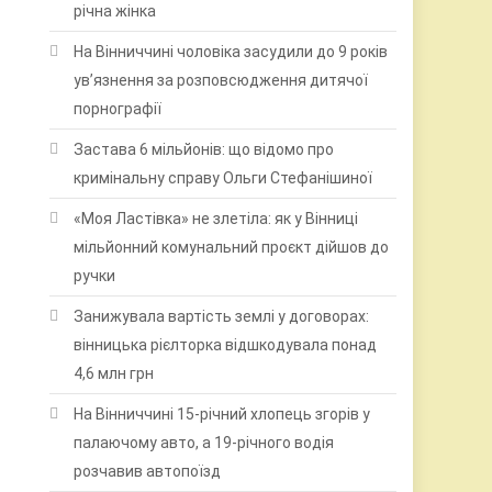
річна жінка
На Вінниччині чоловіка засудили до 9 років
ув’язнення за розповсюдження дитячої
порнографії
Застава 6 мільйонів: що відомо про
кримінальну справу Ольги Стефанішиної
«Моя Ластівка» не злетіла: як у Вінниці
мільйонний комунальний проєкт дійшов до
ручки
Занижувала вартість землі у договорах:
вінницька рієлторка відшкодувала понад
4,6 млн грн
На Вінниччині 15-річний хлопець згорів у
палаючому авто, а 19-річного водія
розчавив автопоїзд