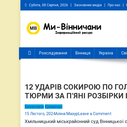
Skip
Субота, 08 Серпня, 2026
Засновник медіа
Про нас
to
content
Ми Вінничани
Незалежний інформаційний портал Вінничини
Розслідування
Вінниця
Україна
Св
12 УДАРІВ СОКИРОЮ ПО ГО
ТЮРМИ ЗА П’ЯНІ РОЗБІРКИ
Вінничина
Кримінал
on
15 Лютого, 2024
Аліна Мазур
Leave a Comment
12
Хмільницький міськрайонний суд Вінницької 