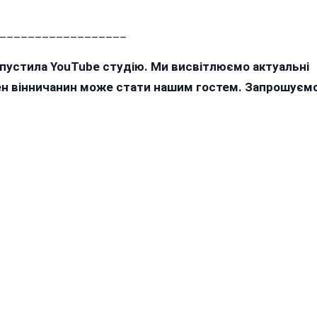
__________________
апустила YouTube студію. Ми висвітлюємо актуальні
жен вінничанин може стати нашим гостем. Запрошуєм