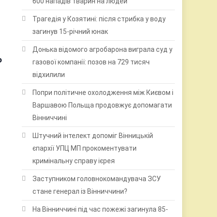
600 нападів тварин на людей
Трагедія у Козятині: після стрибка у воду
загинув 15-річний юнак
Донька відомого агробарона виграла суд у
о
газової компанії: позов на 729 тисяч
відхилили
Попри політичне охолодження між Києвом і
Варшавою Польща продовжує допомагати
Вінниччині
Штучний інтелект допоміг Вінницькій
єпархії УПЦ МП прокоментувати
кримінальну справу ієрея
Заступником головнокомандувача ЗСУ
стане генерал із Вінниччини?
На Вінниччині під час пожежі загинула 85-