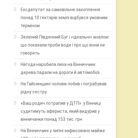
Ексдепутат за самовільне захоплення
понад 10 гектарів землі відбувся умовним
терміном
Зелений Південний Буг і «ідеальні» аналізи:
що показали проби води і про що вони не
говорять
Негода наробила лиха на Вінниччині:
дерева падали на дороги й автомобілі
На Гайсинщині чоловік побив і пограбував
рідну сестру
«Ваш родич потрапив у ДТП»: у Вінниці
судитимуть афериста, який видурив у
вінничанки понад 153 тис. грн
На Вінниччині у липні зафіксовано майже