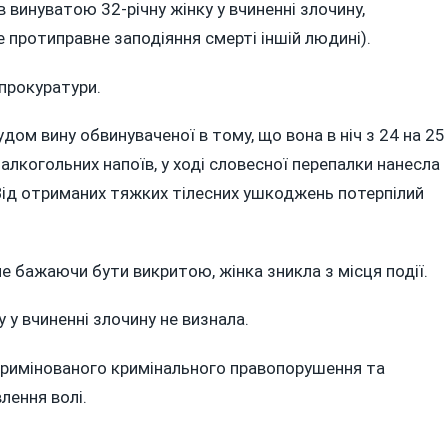
 винуватою 32-річну жінку у вчиненні злочину,
ОЮ
е протиправне заподіяння смерті іншій людині).
прокуратури.
АЛА
ом вину обвинуваченої в тому, що вона в ніч з 24 на 25
алкогольних напоїв, у ході словесної перепалки нанесла
Від отриманих тяжких тілесних ушкоджень потерпілий
не бажаючи бути викритою, жінка зникла з місця події.
КИ
 у вчиненні злочину не визнала.
ШКАНЦЕМ
нкримінованого кримінального правопорушення та
лення волі.