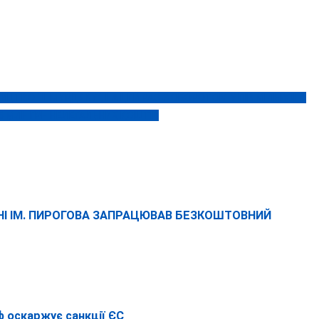
НИЦТВО “ШМУРДЯКУ”, НА ЦЕЙ РАЗ З ОБОРОТОМ У ПІВ МІЛЬЙОНА
,5 МЛН ГРН НЕЛЕГАЛЬНИХ КОШТІВ
КАРНІ ІМ. ПИРОГОВА ЗАПРАЦЮВАВ БЕЗКОШТОВНИЙ
ф оскаржує санкції ЄС