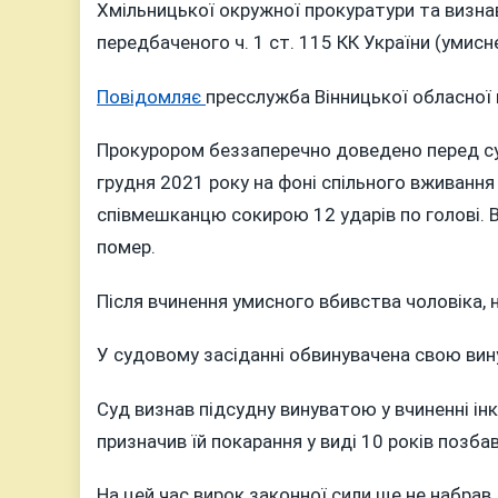
УДАРІВ
Хмільницької окружної прокуратури та визнав
СОКИР
передбаченого ч. 1 ст. 115 КК України (умисн
ПО
ГОЛОВІ:
Повідомляє
пресслужба Вінницької обласної 
ЖІНКА
ОТРИМ
Прокурором беззаперечно доведено перед суд
10
грудня 2021 року на фоні спільного вживання 
РОКІВ
співмешканцю сокирою 12 ударів по голові. 
ТЮРМИ
помер.
ЗА
П’ЯНІ
Після вчинення умисного вбивства чоловіка, 
РОЗБІР
ІЗ
У судовому засіданні обвинувачена свою вину
СПІВМЕ
Суд визнав підсудну винуватою у вчиненні і
призначив їй покарання у виді 10 років позбав
На цей час вирок законної сили ще не набрав.