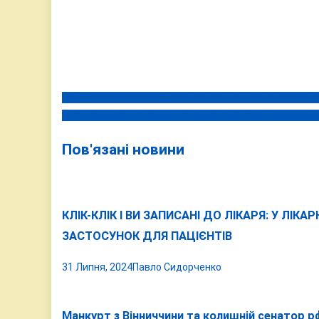
НА ВІННИЧЧИНІ ВИКРИЛИ ЧЕРГОВЕ ПІДПІЛЬНЕ ВИРОБ
Навігація
У ВІННИЦІ ВИКРИЛИ КІБЕРШАХРАЯ, ЯКИЙ ВІДМИВАВ 3
записів
Пов'язані новини
КЛІК-КЛІК І ВИ ЗАПИСАНІ ДО ЛІКАРЯ: У ЛІ
ЗАСТОСУНОК ДЛЯ ПАЦІЄНТІВ
31 Липня, 2024
Павло Сидорченко
Манкурт з Вінниччини та колишній сенатор р