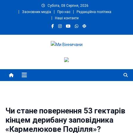
Skip
Субота, 08 Серпня, 2026
to
Засновник медіа
Про нас
Редакційна політика
content
Наші контакти
Ми Вінничани
Незалежний інформаційний портал Вінничини
Чи стане повернення 53 гектарів
кінцем дерибану заповідника
«Кармелюкове Поділля»?