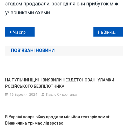
згодом продавали, розподіляючи прибуток між
учасниками схеми.
Навігація
Чи справді канцелярію Зеленського очолить вінницький «мажор»?
На Вінниччині затримано вітчима за зґвалтування та встановлено підозрюваного у минулорічному вбивстві
записів
ПОВ'ЯЗАНІ НОВИНИ
НА ТУЛЬЧИНЩИНІ ВИЯВИЛИ НЕЗДЕТОНОВАНІ УЛАМКИ
РОСІЙСЬКОГО БЕЗПІЛОТНИКА
16 Березня, 2024
Павло Сидорченко
В Україні попри війну продали мільйон гектарів землі:
Вінниччина тримає лідерство