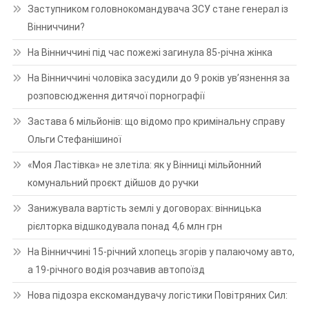
Заступником головнокомандувача ЗСУ стане генерал із
Вінниччини?
На Вінниччині під час пожежі загинула 85-річна жінка
На Вінниччині чоловіка засудили до 9 років ув’язнення за
розповсюдження дитячої порнографії
Застава 6 мільйонів: що відомо про кримінальну справу
Ольги Стефанішиної
«Моя Ластівка» не злетіла: як у Вінниці мільйонний
комунальний проєкт дійшов до ручки
Занижувала вартість землі у договорах: вінницька
рієлторка відшкодувала понад 4,6 млн грн
На Вінниччині 15-річний хлопець згорів у палаючому авто,
а 19-річного водія розчавив автопоїзд
Нова підозра екскомандувачу логістики Повітряних Сил: