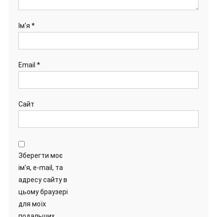
Ім'я
*
Email
*
Сайт
Зберегти моє
ім'я, e-mail, та
адресу сайту в
цьому браузері
для моїх
подальших