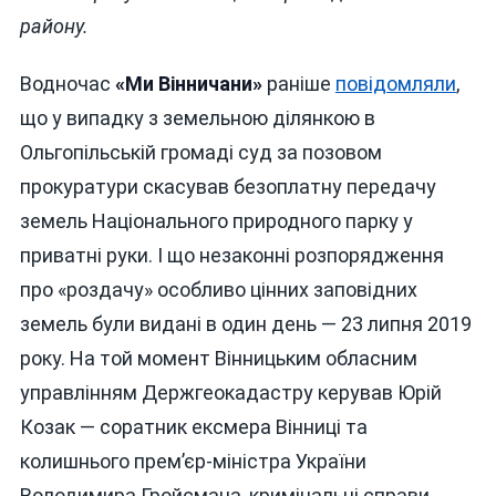
району.
Водночас
«Ми Вінничани»
раніше
повідомляли
,
що у випадку з земельною ділянкою в
Ольгопільській громаді суд за позовом
прокуратури скасував безоплатну передачу
земель Національного природного парку у
приватні руки. І що незаконні розпорядження
про «роздачу» особливо цінних заповідних
земель були видані в один день — 23 липня 2019
року. На той момент Вінницьким обласним
управлінням Держгеокадастру керував Юрій
Козак — соратник ексмера Вінниці та
колишнього прем’єр-міністра України
Володимира Гройсмана, кримінальні справи