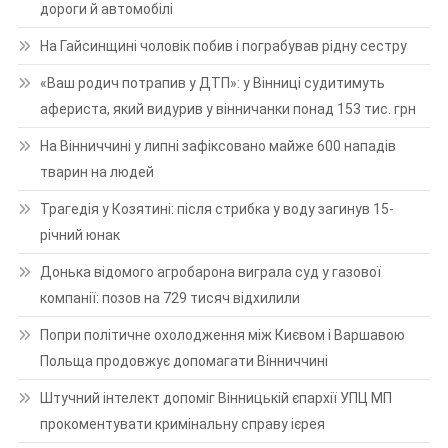
дороги й автомобілі
На Гайсинщині чоловік побив і пограбував рідну сестру
«Ваш родич потрапив у ДТП»: у Вінниці судитимуть
афериста, який видурив у вінничанки понад 153 тис. грн
На Вінниччині у липні зафіксовано майже 600 нападів
тварин на людей
Трагедія у Козятині: після стрибка у воду загинув 15-
річний юнак
Донька відомого агробарона виграла суд у газової
компанії: позов на 729 тисяч відхилили
Попри політичне охолодження між Києвом і Варшавою
Польща продовжує допомагати Вінниччині
Штучний інтелект допоміг Вінницькій єпархії УПЦ МП
прокоментувати кримінальну справу ієрея