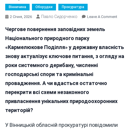
Вінничина
Оборудки
Прокуратура
Павло Сидорченко
On
2 Січня, 2026
Leave A Comment
Чи
Чергове повернення заповідних земель
Стане
Поверн
Національного природного парку
53
«Кармелюкове Поділля» у державну власність
Гектар
знову актуалізує ключове питання, з огляду на
Кінцем
Дериба
роки системного дерибану, численні
Запові
господарські спори та кримінальні
«Карм
провадження. А чи вдасться остаточно
Поділл
перекрити всі схеми незаконного
привласнення унікальних природоохоронних
територій?
У Вінницькій обласній прокуратурі повідомили