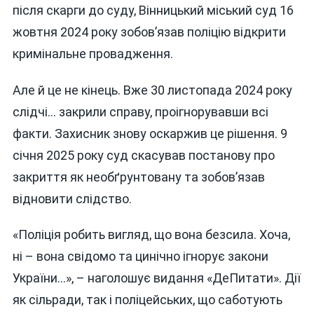
після скарги до суду, Вінницький міський суд 16
жовтня 2024 року зобов’язав поліцію відкрити
кримінальне провадження.
Але й це не кінець. Вже 30 листопада 2024 року
слідчі… закрили справу, проігнорувавши всі
факти. Захисник знову оскаржив це рішення. 9
січня 2025 року суд скасував постанову про
закриття як необґрунтовану та зобов’язав
відновити слідство.
«Поліція робить вигляд, що вона безсила. Хоча,
ні – вона свідомо та цинічно ігнорує закони
України…», – наголошує видання «ДеПитати». Дії
як сільради, так і поліцейських, що саботують