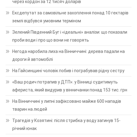
через кордон за 12 тисяч доларів
Ексдепутат за самовільне захоплення понад 10 гектарів
землі відбувся умовним терміном
Зелений Південний Буг і «ідеальні» аналізи: що показали
проби води і про що вони не говорять
Негода наробила лиха на Вінниччині: дерева падали на
дороги й автомобілі
На Гайсинщині чоловік побив і пограбував рідну сестру
«Ваш родич потрапив у ДТП»: у Вінниці судитимуть
афериста, який видурив у вінничанки понад 153 тис. грн
На Вінниччині у липні зафіксовано майже 600 нападів
тварин на людей
Трагедія у Козятині: після стрибка у воду загинув 15-
річний юнак