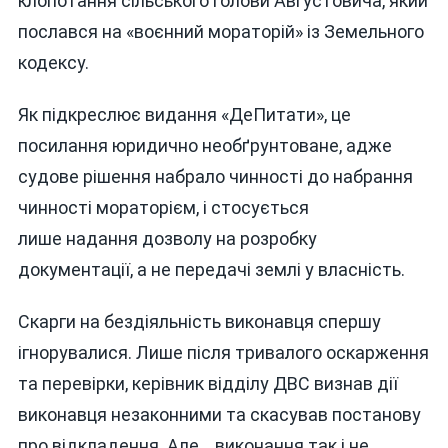
клопотання сільського голови Августовича, який
послався на «воєнний мораторій» із Земельного
кодексу.
Як підкреслює видання «ДеПитати», це
посилання юридично необґрунтоване, адже
судове рішення набрало чинності до набрання
чинності мораторієм, і стосується
лише надання дозволу на розробку
документації, а не передачі землі у власність.
Скарги на бездіяльність виконавця спершу
ігнорувалися. Лише після тривалого оскарження
та перевірки, керівник відділу ДВС визнав дії
виконавця незаконними та скасував постанову
про відкладення. Але… виконання так і не