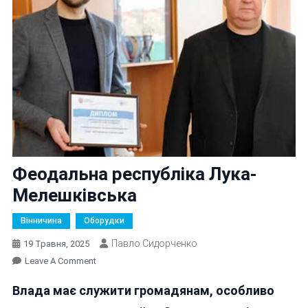
Феодальна республіка Лука-
Мелешківська
Вінничина
Оборудки
Павло Сидорченко
19 Травня, 2025
On
Leave A Comment
Феодальна
Влада має служити громадянам, особливо
Республіка
Лука-