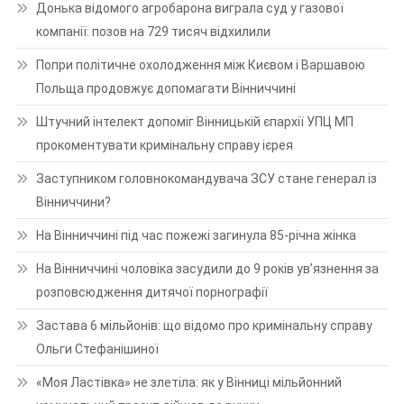
Донька відомого агробарона виграла суд у газової
компанії: позов на 729 тисяч відхилили
Попри політичне охолодження між Києвом і Варшавою
Польща продовжує допомагати Вінниччині
Штучний інтелект допоміг Вінницькій єпархії УПЦ МП
прокоментувати кримінальну справу ієрея
Заступником головнокомандувача ЗСУ стане генерал із
Вінниччини?
На Вінниччині під час пожежі загинула 85-річна жінка
На Вінниччині чоловіка засудили до 9 років ув’язнення за
розповсюдження дитячої порнографії
Застава 6 мільйонів: що відомо про кримінальну справу
Ольги Стефанішиної
«Моя Ластівка» не злетіла: як у Вінниці мільйонний