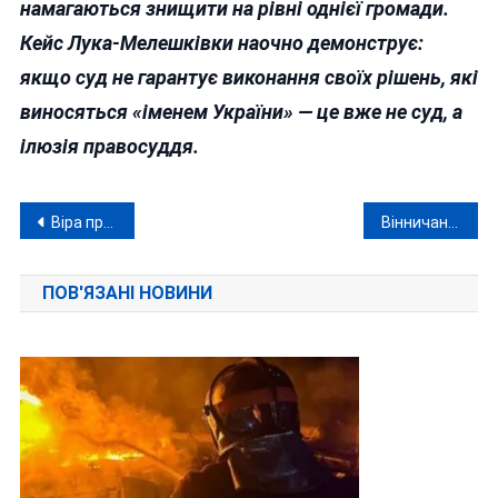
намагаються знищити на рівні однієї громади.
Кейс Лука-Мелешківки наочно демонструє:
якщо суд не гарантує виконання своїх рішень, які
виносяться «іменем України» — це вже не суд, а
ілюзія правосуддя.
Навігація
Віра проти обов’язку
Вінничан вбиває не тільки путін: три вбивства та два замахи на вбивство у травні
записів
ПОВ'ЯЗАНІ НОВИНИ