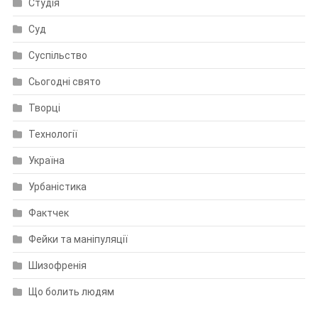
Студія
Суд
Суспільство
Сьогодні свято
Творці
Технології
Україна
Урбаністика
Фактчек
Фейки та маніпуляції
Шизофренія
Що болить людям