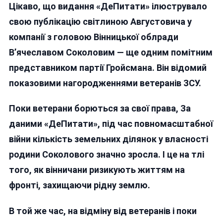
Цікаво, що видання «ДеПитати» ілюструвало
свою публікацію світлиною Августовича у
компанії з головою Вінницької облради
В’ячеславом Соколовим — ще одним помітним
представником партії Гройсмана. Він відомий
показовими нагородженнями ветеранів ЗСУ.
Поки ветерани борються за свої права, За
даними «ДеПитати», під час повномасштабної
війни кількість земельних ділянок у власності
родини Соколового значно зросла. І це на тлі
того, як вінничани ризикують життям на
фронті, захищаючи рідну землю.
В той же час, на відміну від ветеранів і поки