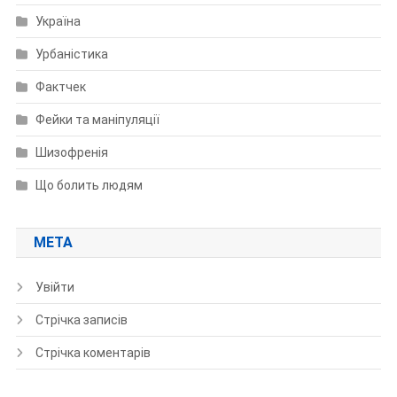
Україна
Урбаністика
Фактчек
Фейки та маніпуляції
Шизофренія
Що болить людям
МЕТА
Увійти
Стрічка записів
Стрічка коментарів