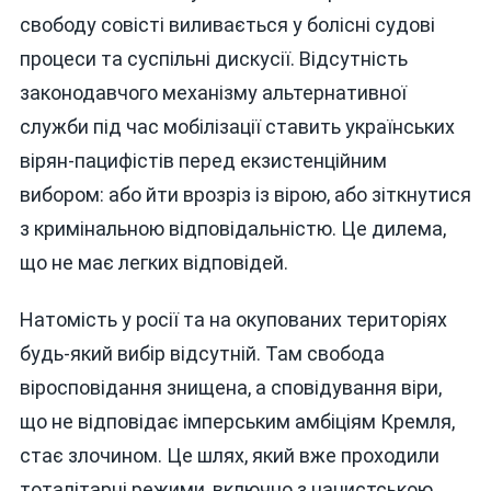
свободу совісті виливається у болісні судові
процеси та суспільні дискусії. Відсутність
законодавчого механізму альтернативної
служби під час мобілізації ставить українських
вірян-пацифістів перед екзистенційним
вибором: або йти врозріз із вірою, або зіткнутися
з кримінальною відповідальністю. Це дилема,
що не має легких відповідей.
Натомість у росії та на окупованих територіях
будь-який вибір відсутній. Там свобода
віросповідання знищена, а сповідування віри,
що не відповідає імперським амбіціям Кремля,
стає злочином. Це шлях, який вже проходили
тоталітарні режими, включно з нацистською