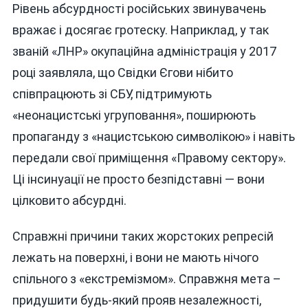
Рівень абсурдності російських звинувачень
вражає і досягає гротеску. Наприклад, у так
званій «ЛНР» окупаційна адміністрація у 2017
році заявляла, що Свідки Єгови нібито
співпрацюють зі СБУ, підтримують
«неонацистські угруповання», поширюють
пропаганду з «нацистською символікою» і навіть
передали свої приміщення «Правому сектору».
Ці інсинуації не просто безпідставні — вони
цілковито абсурдні.
Справжні причини таких жорстоких репресій
лежать на поверхні, і вони не мають нічого
спільного з «екстремізмом». Справжня мета –
придушити будь-який прояв незалежності,