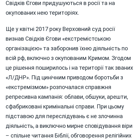
Свідків Єгови придушуються в росії та на
окупованих нею територіях.
Ще у квітні 2017 року Верховний суд росії
визнав Свідків Єгови «екстремістською
організацією» та заборонив їхню діяльність по
всій рф, включно з окупованим Кримом. Згодом
це рішення поширилось і на території так званих
«Л/ДНР». Під цинічним приводом боротьби з
«екстремізмом» розпочалася справжня
репресивна кампанія: облави, обшуки, арешти,
сфабриковані кримінальні справи. При цьому
підставою для переслідувань є не злочинна
діяльність, а виключно мирне сповідування віри
– спільне читання Біблії, обговорення релігійних