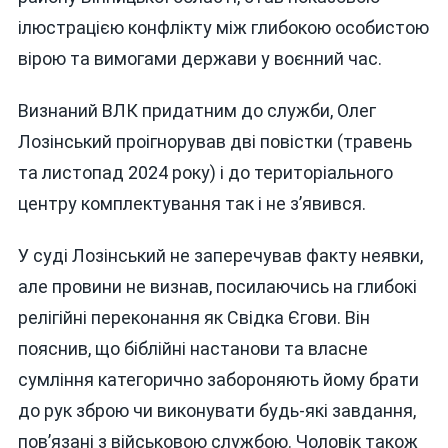
ілюстрацією конфлікту між глибокою особистою
вірою та вимогами держави у воєнний час.
Визнаний ВЛК придатним до служби, Олег
Лозінський проігнорував дві повістки (травень
та листопад 2024 року) і до територіального
центру комплектування так і не з’явився.
У суді Лозінський не заперечував факту неявки,
але провини не визнав, посилаючись на глибокі
релігійні переконання як Свідка Єгови. Він
пояснив, що біблійні настанови та власне
сумління категорично забороняють йому брати
до рук зброю чи виконувати будь-які завдання,
пов’язані з військовою службою. Чоловік також