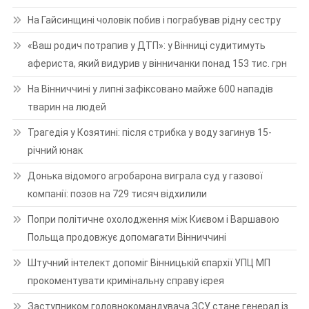
На Гайсинщині чоловік побив і пограбував рідну сестру
«Ваш родич потрапив у ДТП»: у Вінниці судитимуть
афериста, який видурив у вінничанки понад 153 тис. грн
На Вінниччині у липні зафіксовано майже 600 нападів
тварин на людей
Трагедія у Козятині: після стрибка у воду загинув 15-
річний юнак
Донька відомого агробарона виграла суд у газової
компанії: позов на 729 тисяч відхилили
Попри політичне охолодження між Києвом і Варшавою
Польща продовжує допомагати Вінниччині
Штучний інтелект допоміг Вінницькій єпархії УПЦ МП
прокоментувати кримінальну справу ієрея
Заступником головнокомандувача ЗСУ стане генерал із