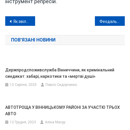
інструмент репресій.
Навігація
Як звільнений із російського полону військовий став підозрюваним у катуваннях
Феодальна республіка Лука-Мелешківська
записів
ПОВ'ЯЗАНІ НОВИНИ
Держпродспоживслужба Вінниччини, як кримінальний
синдикат: хабарі, наркотики та «мертві душі»
12 Серпня, 2025
Павло Сидорченко
АВТОТРОЩА У ВІННИЦЬКОМУ РАЙОНІ ЗА УЧАСТЮ ТРЬОХ
АВТО
12 Грудня, 2023
Аліна Мазур