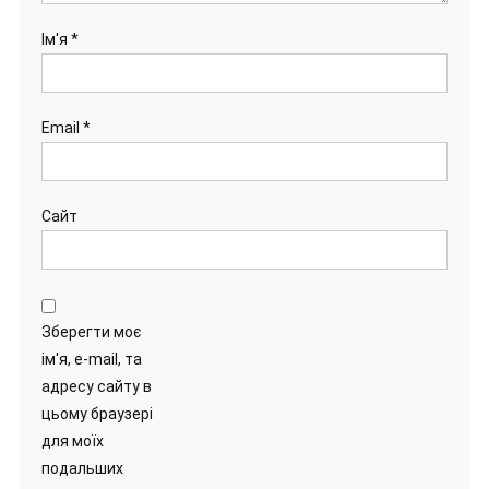
Ім'я
*
Email
*
Сайт
Зберегти моє
ім'я, e-mail, та
адресу сайту в
цьому браузері
для моїх
подальших