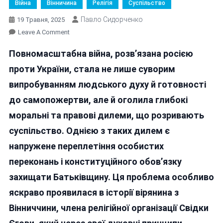
Війна
Вінничина
Релігія
Суспільство
Павло Сидорченко
19 Травня, 2025
On
Leave A Comment
Віра
Повномасштабна війна, розв’язана росією
Проти
Обов’язку
проти України, стала не лише суворим
випробуванням людського духу й готовності
до самопожертви, але й оголила глибокі
моральні та правові дилеми, що розривають
суспільство. Однією з таких дилем є
напружене переплетіння особистих
переконань і конституційного обов’язку
захищати Батьківщину. Ця проблема особливо
яскраво проявилася в історії вірянина з
Вінниччини, члена релігійної організації Свідки