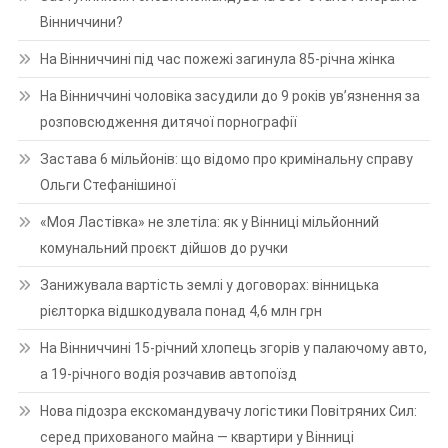
Вінниччини?
На Вінниччині під час пожежі загинула 85-річна жінка
На Вінниччині чоловіка засудили до 9 років ув’язнення за
розповсюдження дитячої порнографії
Застава 6 мільйонів: що відомо про кримінальну справу
Ольги Стефанішиної
«Моя Ластівка» не злетіла: як у Вінниці мільйонний
комунальний проєкт дійшов до ручки
Занижувала вартість землі у договорах: вінницька
рієлторка відшкодувала понад 4,6 млн грн
На Вінниччині 15-річний хлопець згорів у палаючому авто,
а 19-річного водія розчавив автопоїзд
Нова підозра екскомандувачу логістики Повітряних Сил:
серед прихованого майна — квартири у Вінниці