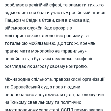
особливо в релігійній сфері, та зламати тих, хто
відмовляється брати участь у російській агресії.
Пацифізм Свідків Єгови, їхня відмова від
військової служби, йде врозріз з
мілітаристською ідеологією рашизму та
тотальною мобілізацією. До того ж, Кремль
прагне мати монополію на «правильну»
релігійність, а будь-які незалежні конфесії
розглядає як загрозу своєму контролю.
Міжнародна спільнота, правозахисні організації
та Європейський суд з прав людини
неодноразово засуджували ці дії, наголошуючи
на їхньому свавільному та політично
вмотивованому характері. ЄСПЛ прямо вказав