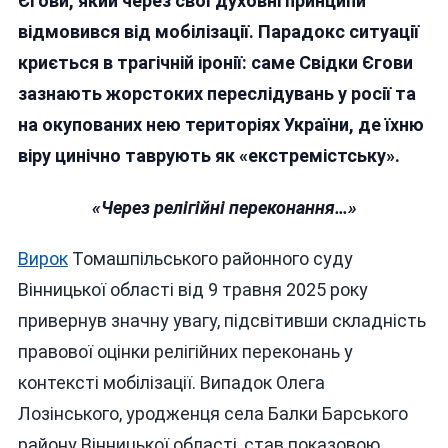
Єгови, який через свої духовні принципи
відмовився від мобілізації. Парадокс ситуації
криється в трагічній іронії: саме Свідки Єгови
зазнають жорстоких переслідувань у росії та
на окупованих нею територіях України, де їхню
віру цинічно таврують як «екстремістську».
«Через релігійні переконання…»
Вирок
Томашпільського районного суду
Вінницької області від 9 травня 2025 року
привернув значну увагу, підсвітивши складність
правової оцінки релігійних переконань у
контексті мобілізації. Випадок Олега
Лозінського, уродженця села Балки Барського
району Вінницької області, став показовою