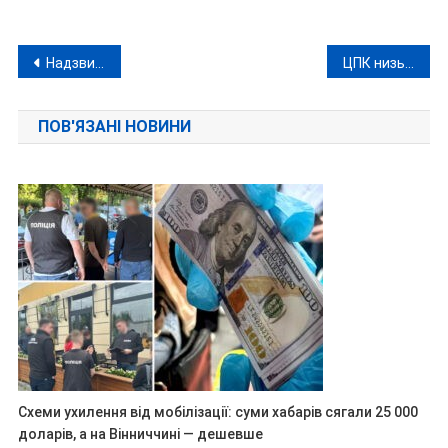
Навігація
Надзвичайники Вінничини опублікували фото масштабної пожежі в Іллінцях, яка нагадує підпал
ЦПК низько оцінює роботу НАЗК під керівництвом вінницьких однокласників
записів
ПОВ'ЯЗАНІ НОВИНИ
Схеми ухилення від мобілізації: суми хабарів сягали 25 000
доларів, а на Вінниччині — дешевше