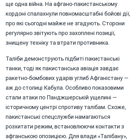
ще одна війна. На афгано-пакистанському
кордоні спалахнули повномасштабні бойові дії,
про які сьогодні майже не згадують. Сторони
регулярно звітують про захоплені позиції,
знищену техніку та втрати противника.
Таліби демонструють підбиті пакистанські
танки, тоді як пакистанська авіація завдає
ракетно-бомбових ударів углиб Афганістану —
аж до столиці Кабула. Особливо показовими
стали атаки по Панджшерській ущелині —
історичному центрі спротиву талібам. Схоже,
пакистанські спецслужби намагаються
розхитати режим, встановлюючи контакти з
афганською опозицією. Для влади «Талібану»,