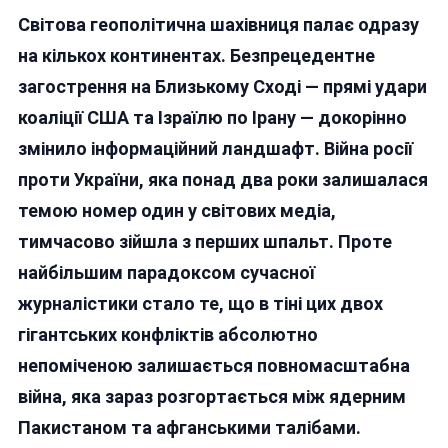
Близький
Світова геополітична шахівниця палає одразу
Схід
Витіснив
на кількох континентах. Безпрецедентне
Україну
загострення на Близькому Сході — прямі удари
З
коаліції США та Ізраїлю по Ірану — докорінно
Перших
Шпальт,
змінило інформаційний ландшафт. Війна росії
А
проти України, яка понад два роки залишалася
Світ
темою номер один у світових медіа,
«забув»
Про
тимчасово зійшла з перших шпальт. Проте
Війну
найбільшим парадоксом сучасної
Між
журналістики стало те, що в тіні цих двох
Пакистаном
Та
гігантських конфліктів абсолютно
Талібами
непоміченою залишається повномасштабна
війна, яка зараз розгортається між ядерним
Пакистаном та афганськими талібами.