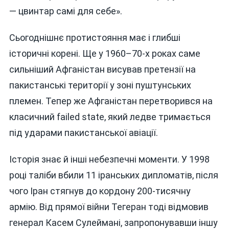
— цвинтар самі для себе».
Сьогоднішнє протистояння має і глибші
історичні корені. Ще у 1960–70-х роках саме
сильніший Афганістан висував претензії на
пакистанські території у зоні пуштунських
племен. Тепер же Афганістан перетворився на
класичний failed state, який ледве тримається
під ударами пакистанської авіації.
Історія знає й інші небезпечні моменти. У 1998
році таліби вбили 11 іранських дипломатів, після
чого Іран стягнув до кордону 200-тисячну
армію. Від прямої війни Тегеран тоді відмовив
генерал Касем Сулеймані, запропонувавши іншу