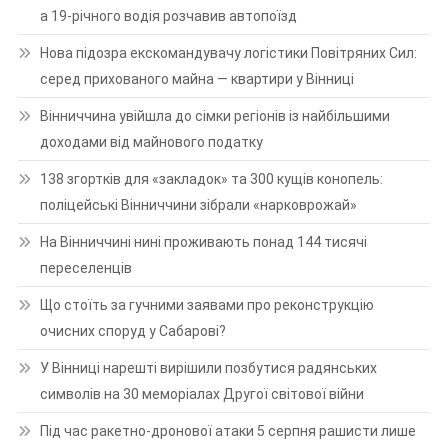
а 19-річного водія розчавив автопоїзд
Нова підозра екскомандувачу логістики Повітряних Сил:
серед прихованого майна — квартири у Вінниці
Вінниччина увійшла до сімки регіонів із найбільшими
доходами від майнового податку
138 згортків для «закладок» та 300 кущів конопель:
поліцейські Вінниччини зібрали «нарковрожай»
На Вінниччині нині проживають понад 144 тисячі
переселенців
Що стоїть за гучними заявами про реконструкцію
очисних споруд у Сабарові?
У Вінниці нарешті вирішили позбутися радянських
символів на 30 меморіалах Другої світової війни
Під час ракетно-дронової атаки 5 серпня рашисти лише