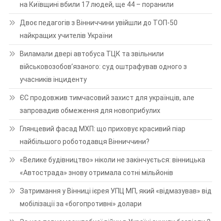
на Київщині вбили 17 людей, ще 44 – поранили
Двоє педагогів з Вінниччини увійшли до ТОП-50
найкращих учителів України
Виламали двері автобуса ТЦК та звільнили
військовозобов’язаного: суд оштрафував одного з
учасників інциденту
ЄС продовжив тимчасовий захист для українців, але
запровадив обмеження для новоприбулих
Глянцевий фасад МХП: що приховує красивий піар
найбільшого роботодавця Вінниччини?
«Велике будівництво» ніколи не закінчується: вінницька
«Автострада» знову отримала сотні мільйонів
Затримання у Вінниці ієрея УПЦ МП, який «відмазував» від
мобілізації за «богопротивні» долари