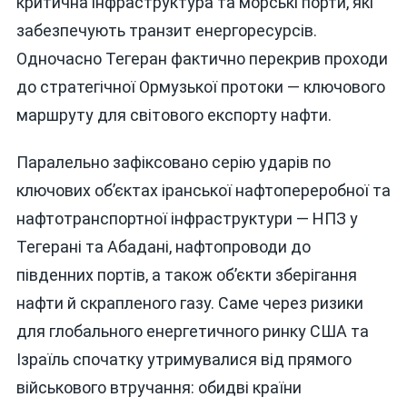
критична інфраструктура та морські порти, які
забезпечують транзит енергоресурсів.
Одночасно Тегеран фактично перекрив проходи
до стратегічної Ормузької протоки — ключового
маршруту для світового експорту нафти.
Паралельно зафіксовано серію ударів по
ключових об’єктах іранської нафтопереробної та
нафтотранспортної інфраструктури — НПЗ у
Тегерані та Абадані, нафтопроводи до
південних портів, а також об’єкти зберігання
нафти й скрапленого газу. Саме через ризики
для глобального енергетичного ринку США та
Ізраїль спочатку утримувалися від прямого
військового втручання: обидві країни