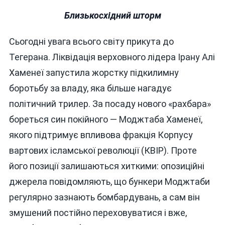
Близькосхідний шторм
Сьогодні увага всього світу прикута до
Тегерана. Ліквідація верховного лідера Ірану Алі
Хаменеї запустила жорстку підкилимну
боротьбу за владу, яка більше нагадує
політичний трилер. За посаду нового «рахбара»
бореться син покійного — Моджтаба Хаменеї,
якого підтримує впливова фракція Корпусу
вартових ісламської революції (КВІР). Проте
його позиції залишаються хиткими: опозиційні
джерела повідомляють, що бункери Моджтаби
регулярно зазнають бомбардувань, а сам він
змушений постійно переховуватися і вже,