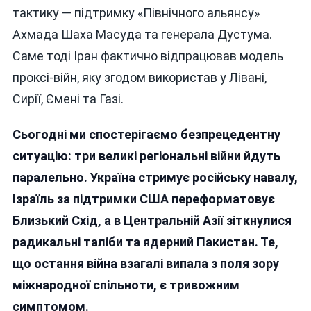
тактику — підтримку «Північного альянсу»
Ахмада Шаха Масуда та генерала Дустума.
Саме тоді Іран фактично відпрацював модель
проксі-війн, яку згодом використав у Лівані,
Сирії, Ємені та Газі.
Сьогодні ми спостерігаємо безпрецедентну
ситуацію: три великі регіональні війни йдуть
паралельно. Україна стримує російську навалу,
Ізраїль за підтримки США переформатовує
Близький Схід, а в Центральній Азії зіткнулися
радикальні таліби та ядерний Пакистан. Те,
що остання війна взагалі випала з поля зору
міжнародної спільноти, є тривожним
симптомом.