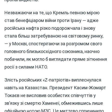
Незважаючи на те, що Кремль певною мірою
став бенефіціаром війни проти Ірану — адже
російська нафта різко подорожчала і знову
стала більш затребуваною на світовому ринку,
— у Москві, спостерігаючи за розгромом свого
головного близькосхідного союзника, наочно
побачили, як могло б виглядати пряме зіткнення
росії з силами НАТО.
Злість російських «Z-патріотів» виплеснулася
навіть на Казахстан. Президент Касим-Жомарт
Токаєв не висловив особистих співчуттів у
зв’язку зі смертю Хаменеї, обмежившись лише
офіційною нотою МЗС. Це миттєво спричинило