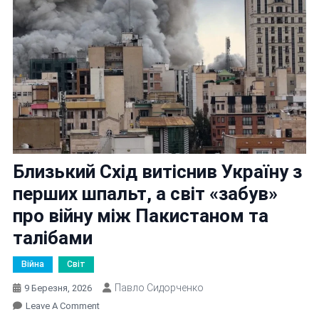
Близький Схід витіснив Україну з
перших шпальт, а світ «забув»
про війну між Пакистаном та
талібами
Війна
Світ
Павло Сидорченко
9 Березня, 2026
On
Leave A Comment