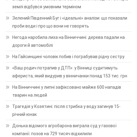
землі відбувся умовним терміном
Зелений Південний Буг і «ідеальні» аналізи: що показали
проби води і про що вони не говорять
Негода наробила лиха на Вінниччині: дерева падали на
дороги й автомобілі
На Гайсинщині чоловік побив і пограбував рідну сестру
«Ваш родич потрапив у ДТП»: у Вінниці судитимуть
афериста, який видурив у вінничанки понад 153 тис. грн
На Вінниччині у липні зафіксовано майже 600 нападів
тварин на людей
Трагедія у Козятині: після стрибка у воду загинув 15-
річний юнак
Донька відомого агробарона виграла суд у газової
компанії: позов на 729 тисяч відхилили