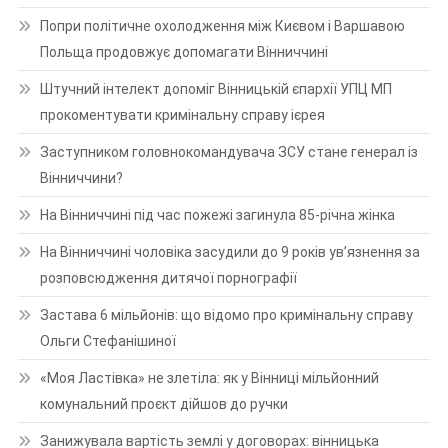
Попри політичне охолодження між Києвом і Варшавою
Польща продовжує допомагати Вінниччині
Штучний інтелект допоміг Вінницькій єпархії УПЦ МП
прокоментувати кримінальну справу ієрея
Заступником головнокомандувача ЗСУ стане генерал із
Вінниччини?
На Вінниччині під час пожежі загинула 85-річна жінка
На Вінниччині чоловіка засудили до 9 років ув’язнення за
розповсюдження дитячої порнографії
Застава 6 мільйонів: що відомо про кримінальну справу
Ольги Стефанішиної
«Моя Ластівка» не злетіла: як у Вінниці мільйонний
комунальний проєкт дійшов до ручки
Занижувала вартість землі у договорах: вінницька