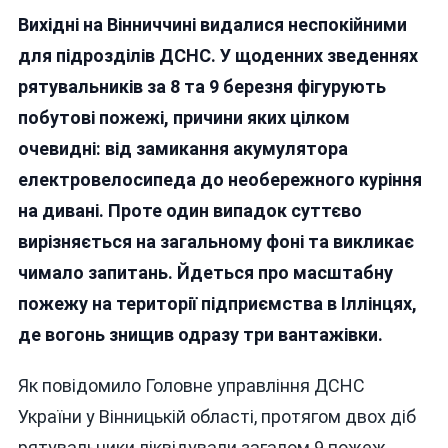
Надзвичайники
Вихідні на Вінниччині видалися неспокійними
Вінничини
Опублікували
для підрозділів ДСНС. У щоденних зведеннях
Фото
рятувальників за 8 та 9 березня фігурують
Масштабної
побутові пожежі, причини яких цілком
Пожежі
В
очевидні: від замикання акумулятора
Іллінцях,
електровелосипеда до необережного куріння
Яка
на дивані. Проте один випадок суттєво
Нагадує
Підпал
вирізняється на загальному фоні та викликає
чимало запитань. Йдеться про масштабну
пожежу на території підприємства в Іллінцях,
де вогонь знищив одразу три вантажівки.
Як повідомило Головне управління ДСНС
України у Вінницькій області, протягом двох діб
рятувальники ліквідували загалом 9 пожеж.