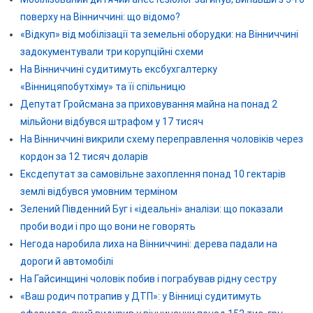
поверху на Вінниччині: що відомо?
«Відкуп» від мобілізації та земельні оборудки: на Вінниччині
задокументували три корупційні схеми
На Вінниччині судитимуть ексбухгалтерку
«Вінницяпобутхіму» та її спільницю
Депутат Гройсмана за приховування майна на понад 2
мільйони відбувся штрафом у 17 тисяч
На Вінниччині викрили схему переправлення чоловіків через
кордон за 12 тисяч доларів
Ексдепутат за самовільне захоплення понад 10 гектарів
землі відбувся умовним терміном
Зелений Південний Буг і «ідеальні» аналізи: що показали
проби води і про що вони не говорять
Негода наробила лиха на Вінниччині: дерева падали на
дороги й автомобілі
На Гайсинщині чоловік побив і пограбував рідну сестру
«Ваш родич потрапив у ДТП»: у Вінниці судитимуть