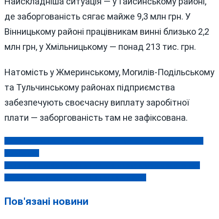
Найскладніша ситуація — у Гайсинському районі,
де заборгованість сягає майже 9,3 млн грн. У
Вінницькому районі працівникам винні близько 2,2
млн грн, у Хмільницькому — понад 213 тис. грн.
Натомість у Жмеринському, Могилів-Подільському
та Тульчинському районах підприємства
забезпечують своєчасну виплату заробітної
плати — заборгованість там не зафіксована.
На Вінниччині знову масштабна авторща з травмованими та
Навігація
загиблими
записів
«Броня» від мобілізації на продаж: схему курував заступник
директора департаменту Вінницької мерії?
Пов'язані новини