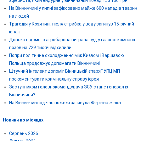
афериста, який видурив у вінничанки понад 153 тис. грн
На Вінниччині у липні зафіксовано майже 600 нападів тварин
на людей
Трагедія у Козятині: після стрибка у воду загинув 15-річний
юнак
Донька відомого агробарона виграла суд у газової компанії:
позов на 729 тисяч відхилили
Попри політичне охолодження між Києвом і Варшавою
Польща продовжує допомагати Вінниччині
Штучний інтелект допоміг Вінницькій єпархії УПЦ МП
прокоментувати кримінальну справу ієрея
Заступником головнокомандувача ЗСУ стане генерал із
Вінниччини?
На Вінниччині під час пожежі загинула 85-річна жінка
Новини по місяцях
Серпень 2026