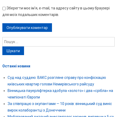
Зберегти моє ім'я, e-mail, та адресу сайту в цьому браузері
для моїх подальших коментарів.
Пошук:
Останні новини
Суд над суддею: ВАКС розгляне справу про конфіскацію
київських квартир голови Немирівського райсуду
Вінницька пауерліфтерка здобула «золото» і два «срібла» на
чемпіонаті Європи
За співпрацю з окупантами — 10 років: вінницький суд виніс
вирок колаборантці з Донеччини
Мобілізований дитячий анестезіолог загинув, випавши з 5-го