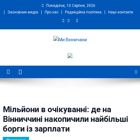
Skip
Понеділок, 10 Серпня, 2026
to
Засновник медіа
Про нас
Редакційна політика
Наші контакти
content
Ми Вінничани
Незалежний інформаційний портал Вінничини
Мільйони в очікуванні: де на
Вінниччині накопичили найбільші
борги із зарплати