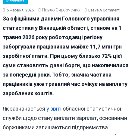
Вінничина
Павло Сидорченко
On
5 Червня, 2026
Leave A Comment
Мільйон
За офіційними даними Головного управління
В
статистики у Вінницькій області, станом на 1
Очікуван
травня 2026 року роботодавці регіону
Де
На
заборгували працівникам майже 11,7 млн грн
Вінниччи
заробітної плати. При цьому близько 72% цієї
Накопич
суми становлять давні борги, що накопичилися
Найбіль
Борги
за попередні роки. Тобто, значна частина
Із
працівників уже тривалий час очікує на виплату
Зарплат
зароблених коштів.
Як зазначається
у звіті
обласної статистичної
служби щодо стану виплати зарплат, основними
боржниками залишаються підприємства