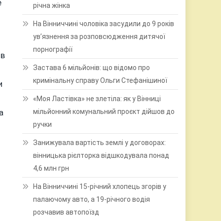
е
річна жінка
На Вінниччині чоловіка засудили до 9 років
ув’язнення за розповсюдження дитячої
порнографії
 в
Застава 6 мільйонів: що відомо про
кримінальну справу Ольги Стефанішиної
и
«Моя Ластівка» не злетіла: як у Вінниці
а
мільйонний комунальний проєкт дійшов до
ручки
Занижувала вартість землі у договорах:
вінницька рієлторка відшкодувала понад
4,6 млн грн
На Вінниччині 15-річний хлопець згорів у
палаючому авто, а 19-річного водія
розчавив автопоїзд