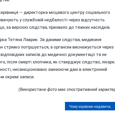
ї керівниця — директорка місцевого центру соціального
увачують у службовій недбалості через відсутність
, за версією слідства, призвело до тяжких наслідків.
арка Тетяна Лаврик. За даними слідства, медикиня
ан стрімко погіршується, а організм виснажується через
 відповідних записів до медичної документації та не
го, після смерті хлопчика, як стверджує слідство, лікарк
ності, несанкціоновано змінюючи дані в електронній
чи окремі записи.
(Використане фото має ілюстративний характе
Чому керівник надзвичайників Вінниччини потрапив до реєстру корупціонерів