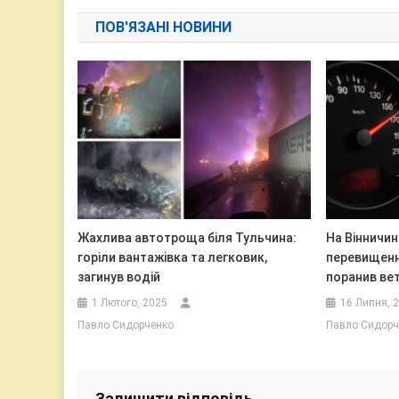
записів
ПОВ'ЯЗАНІ НОВИНИ
Жахлива автотроща біля Тульчина:
На Вінничин
горіли вантажівка та легковик,
перевищенн
загинув водій
поранив ве
1 Лютого, 2025
16 Липня, 
Павло Сидорченко
Павло Сидорч
Залишити відповідь