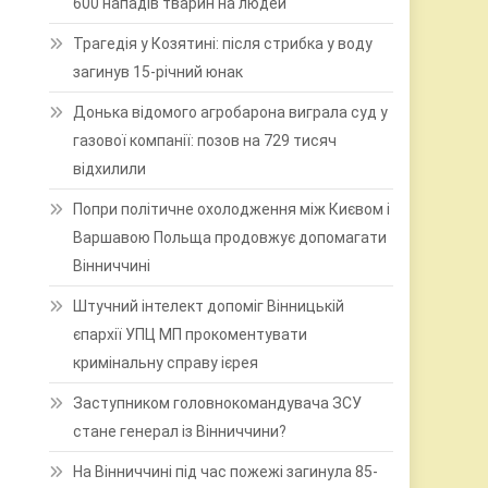
600 нападів тварин на людей
Трагедія у Козятині: після стрибка у воду
загинув 15-річний юнак
Донька відомого агробарона виграла суд у
газової компанії: позов на 729 тисяч
відхилили
Попри політичне охолодження між Києвом і
Варшавою Польща продовжує допомагати
Вінниччині
Штучний інтелект допоміг Вінницькій
єпархії УПЦ МП прокоментувати
кримінальну справу ієрея
Заступником головнокомандувача ЗСУ
стане генерал із Вінниччини?
На Вінниччині під час пожежі загинула 85-