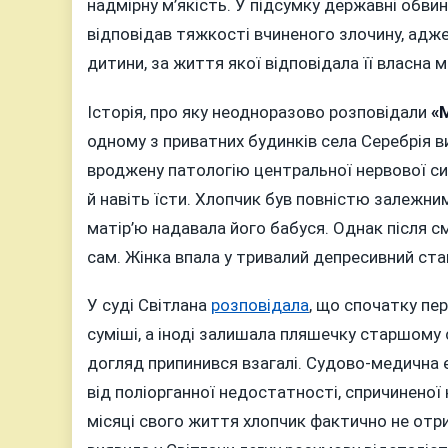
надмірну м’якість. У підсумку державні обвин
відповідав тяжкості вчиненого злочину, адже
дитини, за життя якої відповідала її власна м
Історія, про яку неодноразово розповідали
«
одному з приватних будинків села Серебрія 
вроджену патологію центральної нервової сис
й навіть їсти. Хлопчик був повністю залежни
матір’ю надавала його бабуся. Однак після с
сам. Жінка впала у тривалий депресивний ст
У суді Світлана
розповідала
, що спочатку пе
суміші, а іноді залишала пляшечку старшому
догляд припинився взагалі. Судово-медична
від поліорганної недостатності, спричиненої
місяці свого життя хлопчик фактично не отри