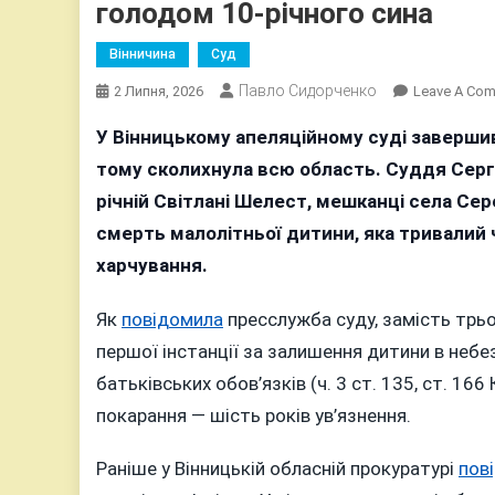
голодом 10-річного сина
Вінничина
Суд
Павло Сидорченко
2 Липня, 2026
Leave A Co
У Вінницькому апеляційному суді завершив
тому сколихнула всю область. Суддя Сергі
річній Світлані Шелест, мешканці села Сер
смерть малолітньої дитини, яка тривалий
харчування.
Як
повідомила
пресслужба суду, замість трьох
першої інстанції за залишення дитини в небе
батьківських обов’язків (ч. 3 ст. 135, ст. 16
покарання — шість років ув’язнення.
Раніше у Вінницькій обласній прокуратурі
пов