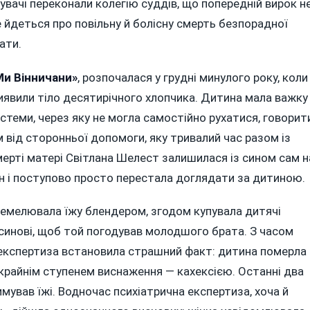
увачі переконали колегію суддів, що попередній вирок н
 йдеться про повільну й болісну смерть безпорадної
ати.
Ми Вінничани»
, розпочалася у грудні минулого року, коли
виявили тіло десятирічного хлопчика. Дитина мала важку
теми, через яку не могла самостійно рухатися, говорит
м від сторонньої допомоги, яку тривалий час разом із
мерті матері Світлана Шелест залишилася із сином сам н
ан і поступово просто перестала доглядати за дитиною.
ремелювала їжу блендером, згодом купувала дитячі
 синові, щоб той погодував молодшого брата. З часом
 експертиза встановила страшний факт: дитина померла
 крайнім ступенем виснаження — кахексією. Останні два
мував їжі. Водночас психіатрична експертиза, хоча й