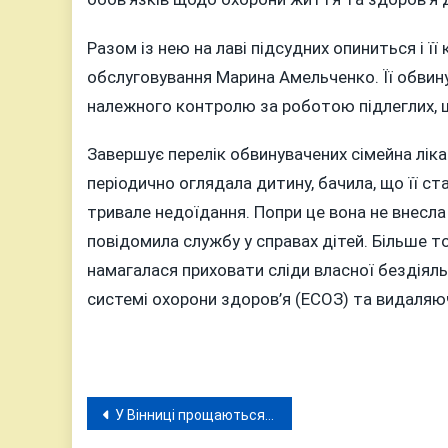
Разом із нею на лаві підсудних опиниться і ї
обслуговування Марина Амельченко. Її обвин
належного контролю за роботою підлеглих, що
Завершує перелік обвинувачених сімейна лік
періодично оглядала дитину, бачила, що її ст
тривале недоїдання. Попри це вона не внесла
повідомила службу у справах дітей. Більше то
намагалася приховати сліди власної бездіяль
системі охорони здоров’я (ЕСОЗ) та видаляю
Навігація
У Вінниці прощаються з народним артистом Миколою Янченком, який трагічно загинув від удару струмом