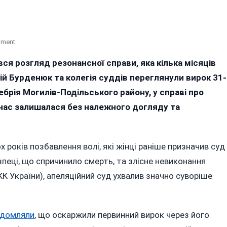
On
mment
На
ся розгляд резонансної справи, яка кілька місяців
Вінниччині
й Бурденюк та колегія суддів переглянули вирок 31-
Подвоїли
Термін
ебрія Могилів-Подільського району, у справі про
Ув’язнення
 час залишалася без належного догляду та
Матері,
Яка
Заморила
 років позбавлення волі, які жінці раніше призначив суд
Голодом
10-
зпеці, що спричинило смерть, та злісне невиконання
Річного
6 КК України), апеляційний суд ухвалив значно суворіше
Сина
ідомляли
, що оскаржили первинний вирок через його