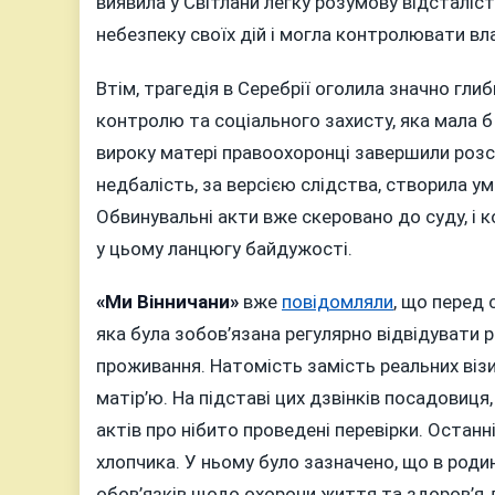
виявила у Світлани легку розумову відсталіс
небезпеку своїх дій і могла контролювати вл
Втім, трагедія в Серебрії оголила значно гл
контролю та соціального захисту, яка мала 
вироку матері правоохоронці завершили розс
недбалість, за версією слідства, створила 
Обвинувальні акти вже скеровано до суду, і 
у цьому ланцюгу байдужості.
«Ми Вінничани»
вже
повідомляли
, що перед
яка була зобов’язана регулярно відвідувати 
проживання. Натомість замість реальних ві
матір’ю. На підставі цих дзвінків посадовиця
актів про нібито проведені перевірки. Остан
хлопчика. У ньому було зазначено, що в родин
обов’язків щодо охорони життя та здоров’я д