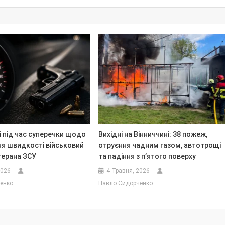
і під час суперечки щодо
Вихідні на Вінниччині: 38 пожеж,
я швидкості військовий
отруєння чадним газом, автотрощі
терана ЗСУ
та падіння з п’ятого поверху
2026
4 Травня, 2026
енко
Павло Сидорченко