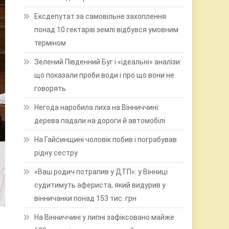
Ексдепутат за самовільне захоплення
понад 10 гектарів землі відбувся умовним
терміном
Зелений Південний Буг і «ідеальні» аналізи:
що показали проби води і про що вони не
говорять
Негода наробила лиха на Вінниччині:
дерева падали на дороги й автомобілі
На Гайсинщині чоловік побив і пограбував
рідну сестру
«Ваш родич потрапив у ДТП»: у Вінниці
судитимуть афериста, який видурив у
вінничанки понад 153 тис. грн
На Вінниччині у липні зафіксовано майже