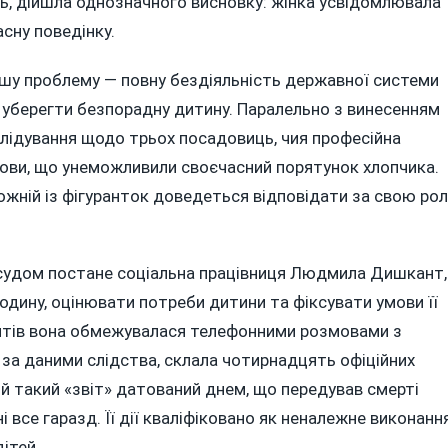
ть, дійшла однозначного висновку: жінка усвідомлювала
асну поведінку.
ибшу проблему — повну бездіяльність державної системи
б уберегти безпорадну дитину. Паралельно з винесенням
лідування щодо трьох посадовиць, чия професійна
умови, що унеможливили своєчасний порятунок хлопчика.
кожній із фігуранток доведеться відповідати за свою ро
 судом постане соціальна працівниця Людмила Дишкант,
родину, оцінювати потреби дитини та фіксувати умови її
зитів вона обмежувалася телефонними розмовами з
, за даними слідства, склала чотирнадцять офіційних
ній такий «звіт» датований днем, що передував смерті
і все гаразд. Її дії кваліфіковано як неналежне виконанн
ітей.