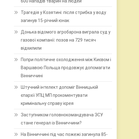
600 нападів тварин на людей
Трагедія у Козятині: після стрибка у воду
загинув 15-річний юнак
Донька відомого агробарона виграла суд у
газової компанії: позов на 729 тисяч
відхилили
Попри політичне охолодження між Києвом і
Варшавою Польща продовжує допомагати
Вінниччині
Штучний інтелект допоміг Вінницькій
єпархії УПЦ МП прокоментувати
кримінальну справу ієрея
Заступником головнокомандувача ЗСУ
стане генерал із Вінниччини?
На Вінниччині під час пожежі загинула 85-