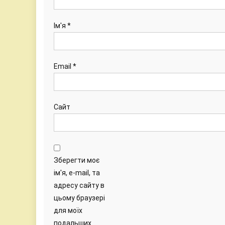
Ім'я
*
Email
*
Сайт
Зберегти моє
ім'я, e-mail, та
адресу сайту в
цьому браузері
для моїх
подальших