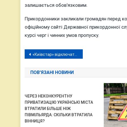
залишається обов’язковим.
Прикордонники закликали громадян перед ко
офіційному сайті Державної прикордонної слу
курсі черг і чинних умов пропуску.
Навігація
«Київстар» відключатиме 3G на Вінниччині з серпня 2026 року: які райони перейдуть на 4G?
записів
ПОВ'ЯЗАНІ НОВИНИ
ЧЕРЕЗ НЕКОНКУРЕНТНУ
ПРИВАТИЗАЦІЮ УКРАЇНСЬКІ МІСТА
ВТРАТИЛИ БІЛЬШЕ НІЖ
ПІВМІЛЬЯРДА: СКІЛЬКИ ВТРАТИЛА
ВІННИЦЯ?