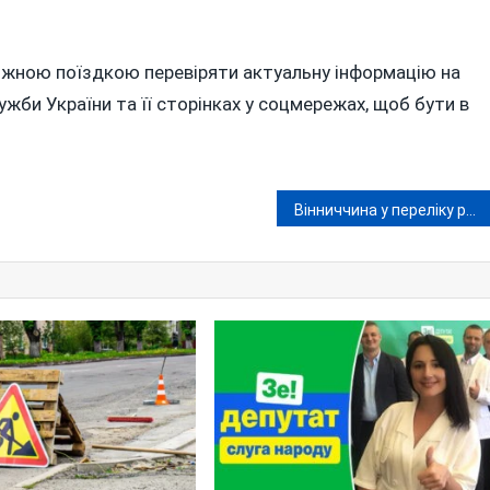
жною поїздкою перевіряти актуальну інформацію на
жби України та її сторінках у соцмережах, щоб бути в
Вінниччина у переліку регіонів, де за рахунок держбюджету продовжать модернізацію шкільних їдальнь