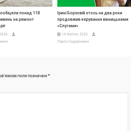
пообіцяли понад 118
Ірині Борзовій хтось на два роки
ривень на ремонт
продовжив керування вінницькими
ріг
«Слугами»
 2026
16 Квітня, 2025
енко
Павло Сидорченко
ов’язкові поля позначені
*