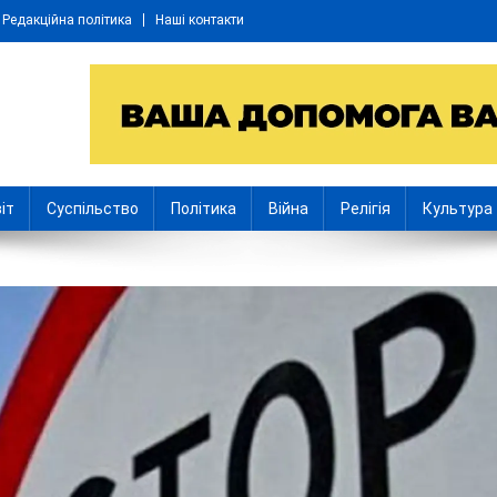
Редакційна політика
Наші контакти
іт
Суспільство
Політика
Війна
Релігія
Культура