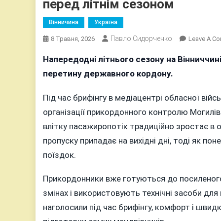
перед літнім сезоном
Вінничина
Україна
Павло Сидорченко
8 Травня, 2026
Leave A C
Напередодні літнього сезону на Вінниччин
перетину державного кордону.
Під час брифінгу в медіацентрі обласної війс
організації прикордонного контролю Могилі
влітку пасажиропотік традиційно зростає в 
пропуску припадає на вихідні дні, тоді як п
поїздок.
Прикордонники вже готуються до посиленого
змінах і використовують технічні засоби для
наголосили під час брифінгу, комфорт і швид