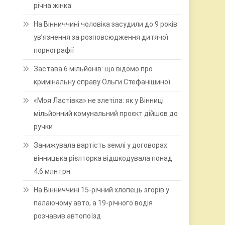
річна жінка
На Вінниччині чоловіка засудили до 9 років
ув’язнення за розповсюдження дитячої
порнографії
Застава 6 мільйонів: що відомо про
кримінальну справу Ольги Стефанішиної
«Моя Ластівка» не злетіла: як у Вінниці
мільйонний комунальний проєкт дійшов до
ручки
Занижувала вартість землі у договорах:
вінницька рієлторка відшкодувала понад
4,6 млн грн
На Вінниччині 15-річний хлопець згорів у
палаючому авто, а 19-річного водія
розчавив автопоїзд