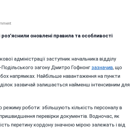
On
omment
На
і роз’яснили оновлені правила та особливості
Вінниччині
Розповіли
Про
Оновлені
ькової адміністрації заступник начальника відділу
Правила
в-Подільського загону Дмитро Гофнонг
зазначив
, що
Перетину
обох напрямках. Найбільше навантаження на пункти
Кордону
онеділок зазвичай залишається найменш інтенсивним для
Перед
Літнім
Сезоном
 режиму роботи: збільшують кількість персоналу в
 пришвидшення перевірки документів. Водночас, як
кість перетину кордону значною мірою залежать і від