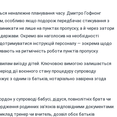
ся неналежне планування часу. Дмитро Гофнонг
м, особливо якщо подорож передбачає стикування з
иникати не лише на пунктах пропуску, а й через затори
ї держави. Окремо він наголосив на необхідності
 і дотримуватися інструкцій персоналу — зокрема щодо
ливають на ритмічність роботи пунктів пропуску.
авилам виїзду дітей. Ключовою вимогою залишається
еріод дії воєнного стану процедуру супроводу
ує з одним із батьків, нотаріально завірена згода
дон у супроводі бабусі, дідуся, повнолітніх брата чи
вердження родинних зв’язків відповідними документами.
иклад тренер чи вчитель, дозвіл обох батьків