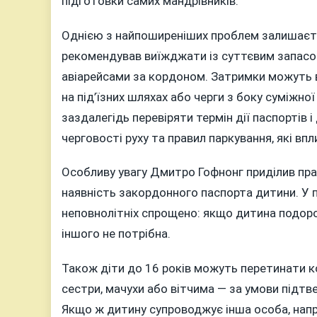
підготовки самих мандрівників.
Однією з найпоширеніших проблем залишаєть
рекомендував виїжджати із суттєвим запасо
авіарейсами за кордоном. Затримки можуть в
на під’їзних шляхах або черги з боку суміжно
заздалегідь перевіряти термін дії паспортів
черговості руху та правил паркування, які вп
Особливу увагу Дмитро Гофнонг приділив пр
наявність закордонного паспорта дитини. У п
неповнолітніх спрощено: якщо дитина подорож
іншого не потрібна.
Також діти до 16 років можуть перетинати кор
сестри, мачухи або вітчима — за умови підт
Якщо ж дитину супроводжує інша особа, напр