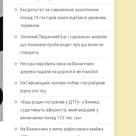
Ексдепутат за самовільне захоплення
понад 10 гектарів землі відбувся умовним
терміном
Зелений Південний Буг і «ідеальні» аналізи:
що показали проби води і про що вони не
говорять
Негода наробила лиха на Вінниччині:
дерева падали на дороги й автомобілі
На Гайсинщині чоловік побив і пограбував
рідну сестру
«Ваш родич потрапив у ДТП»: у Вінниці
судитимуть афериста, який видурив у
вінничанки понад 153 тис. грн
На Вінниччині у липні зафіксовано майже