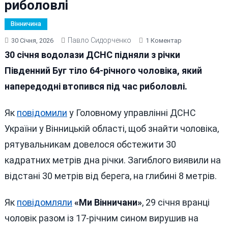
риболовлі
Вінничина
Павло Сидорченко
До
30 Січня, 2026
1 Коментар
На
30 січня водолази ДСНС підняли з річки
Вінниччині
Південний Буг тіло 64-річного чоловіка, який
Знайшли
напередодні втопився під час риболовлі.
Тіло
Чоловіка,
Який
Як
повідомили
у Головному управлінні ДСНС
Втопився
України у Вінницькій області, щоб знайти чоловіка,
Під
рятувальникам довелося обстежити 30
Час
Риболовлі
кадратних метрів дна річки. Загиблого виявили на
відстані 30 метрів від берега, на глибині 8 метрів.
Як
повідомляли
«Ми Вінничани»
, 29 січня вранці
чоловік разом із 17-річним сином вирушив на