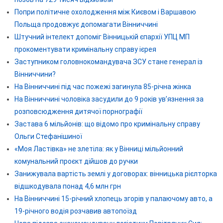
Попри політичне охолодження між Києвом і Варшавою
Польща продовжує допомагати Вінниччині
Штучний інтелект допоміг Вінницькій єпархії УПЦ МП
прокоментувати кримінальну справу ієрея
Заступником головнокомандувача ЗСУ стане генерал із
Вінниччини?
На Вінниччині під час пожежі загинула 85-річна жінка
На Вінниччині чоловіка засудили до 9 років ув’язнення за
розповсюдження дитячої порнографії
Застава 6 мільйонів: що відомо про кримінальну справу
Ольги Стефанішиної
«Моя Ластівка» не злетіла: як у Вінниці мільйонний
комунальний проєкт дійшов до ручки
Занижувала вартість землі у договорах: вінницька рієлторка
відшкодувала понад 4,6 млн грн
На Вінниччині 15-річний хлопець згорів у палаючому авто, а
19-річного водія розчавив автопоїзд