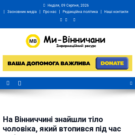
Skip
Неділя, 09 Серпня, 2026
to
Засновник медіа
Про нас
Редакційна політика
Наші контакти
content
Ми Вінничани
Незалежний інформаційний портал Вінничини
На Вінниччині знайшли тіло
чоловіка, який втопився під час