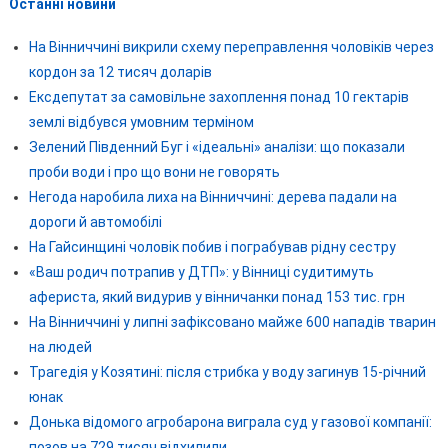
Останні новини
На Вінниччині викрили схему переправлення чоловіків через
кордон за 12 тисяч доларів
Ексдепутат за самовільне захоплення понад 10 гектарів
землі відбувся умовним терміном
Зелений Південний Буг і «ідеальні» аналізи: що показали
проби води і про що вони не говорять
Негода наробила лиха на Вінниччині: дерева падали на
дороги й автомобілі
На Гайсинщині чоловік побив і пограбував рідну сестру
«Ваш родич потрапив у ДТП»: у Вінниці судитимуть
афериста, який видурив у вінничанки понад 153 тис. грн
На Вінниччині у липні зафіксовано майже 600 нападів тварин
на людей
Трагедія у Козятині: після стрибка у воду загинув 15-річний
юнак
Донька відомого агробарона виграла суд у газової компанії:
позов на 729 тисяч відхилили