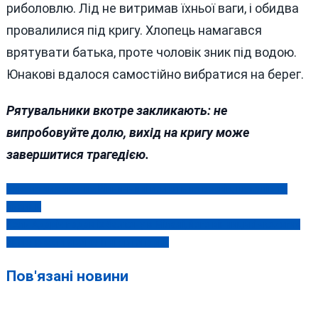
риболовлю. Лід не витримав їхньої ваги, і обидва
провалилися під кригу. Хлопець намагався
врятувати батька, проте чоловік зник під водою.
Юнакові вдалося самостійно вибратися на берег.
Рятувальники вкотре закликають: не
випробовуйте долю, вихід на кригу може
завершитися трагедією.
Навала хижаків: на Вінниччині полють на вовків, шакалів та
Навігація
лисиць
записів
Коли Адаріч падав із балкону в Мілані, його вінницькі «колеги»
оновлювали свої елітні автопарки
Пов'язані новини