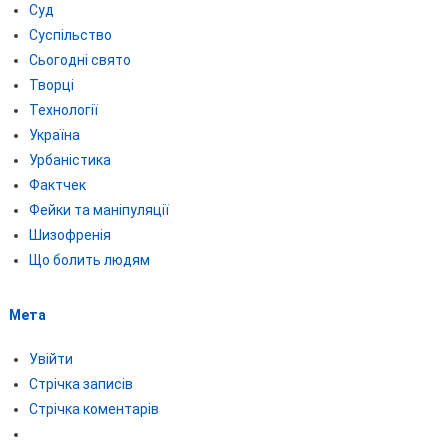
Суд
Суспільство
Сьогодні свято
Творці
Технології
Україна
Урбаністика
Фактчек
Фейки та маніпуляції
Шизофренія
Що болить людям
Мета
Увійти
Стрічка записів
Стрічка коментарів