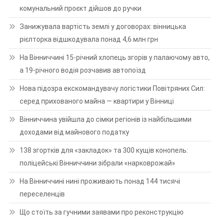
комунальний проєкт дійшов до ручки
Занижувала вартість землі у договорах: вінницька
рієлторка відшкодувала понад 4,6 млн грн
На Вінниччині 15-річний хлопець згорів у палаючому авто,
а 19-річного водія розчавив автопоїзд
Нова підозра екскомандувачу логістики Повітряних Сил:
серед прихованого майна — квартири у Вінниці
Вінниччина увійшла до сімки регіонів із найбільшими
доходами від майнового податку
138 згортків для «закладок» та 300 кущів конопель:
поліцейські Вінниччини зібрали «нарковрожай»
На Вінниччині нині проживають понад 144 тисячі
переселенців
Що стоїть за гучними заявами про реконструкцію