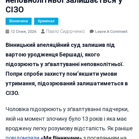
СІЗО
Вінничина
Кримінал
Павло Сидорченко
On
12 Січня, 2026
Leave A Comment
Підоз
Вінницький апеляційний суд залишив під
З
Зґвал
вартою уродженця Бершаді, якого
Непов
підозрюють у зґвалтуванні неповнолітньої.
Залиш
Попри спроби захисту пом’якшити умови
У
СІЗО
утримання, підозрюваний залишатиметься в
СІЗО.
Чоловіка підозрюють у зґвалтуванні падчерки,
якій на момент злочину було 13 років і яка має
вроджену легку розумову відсталість. Як раніше
повідомляли
«Ми Вінничани»
з посиланням на