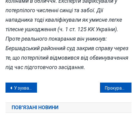
колінами в обличчя. Експерти зафіксували у
потерпілого численні синці та забої. Дії
нападника тоді кваліфікували як умисне легке
тілесне ушкодження (ч. 1 ст. 125 КК України).
Проте реального покарання він уникнув:
Бершадський районний суд закрив справу через
те, що потерпілий відмовився від обвинувачення
під час підготовчого засідання.
Навігація
У зухвалому пограбуванні пенсіонерів у Вінниці підозрюються донецький адвокат та київський поліцейський
Прокуратура повернула державі землю передскіфського поселення, «віджату» екс-депутатом Вінницької облради
записів
ПОВ'ЯЗАНІ НОВИНИ