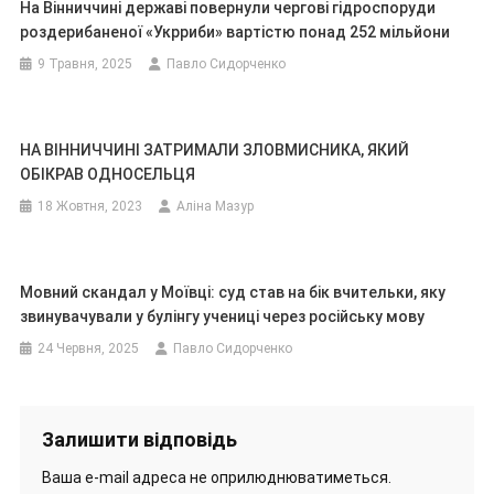
На Вінниччині державі повернули чергові гідроспоруди
роздерибаненої «Укрриби» вартістю понад 252 мільйони
9 Травня, 2025
Павло Сидорченко
НА ВІННИЧЧИНІ ЗАТРИМАЛИ ЗЛОВМИСНИКА, ЯКИЙ
ОБІКРАВ ОДНОСЕЛЬЦЯ
18 Жовтня, 2023
Аліна Мазур
Мовний скандал у Моївці: суд став на бік вчительки, яку
звинувачували у булінгу учениці через російську мову
24 Червня, 2025
Павло Сидорченко
Залишити відповідь
Ваша e-mail адреса не оприлюднюватиметься.