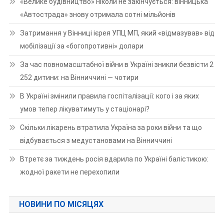
«Велике будівництво» ніколи не закінчується: вінницька
«Автострада» знову отримала сотні мільйонів
Затримання у Вінниці ієрея УПЦ МП, який «відмазував» від
мобілізації за «богопротивні» долари
За час повномасштабної війни в Україні зникли безвісти 2
252 дитини: на Вінниччині — чотири
В Україні змінили правила госпіталізації: кого і за яких
умов тепер лікуватимуть у стаціонарі?
Скільки лікарень втратила Україна за роки війни та що
відбувається з медустановами на Вінниччині
Втретє за тиждень росія вдарила по Україні балістикою:
жодної ракети не перехопили
НОВИНИ ПО МІСЯЦЯХ