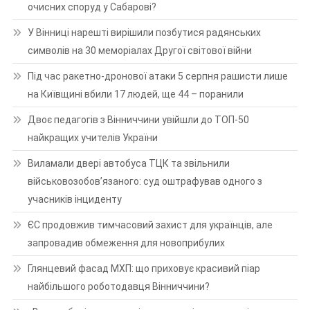
очисних споруд у Сабарові?
У Вінниці нарешті вирішили позбутися радянських
символів на 30 меморіалах Другої світової війни
Під час ракетно-дронової атаки 5 серпня рашисти лише
на Київщині вбили 17 людей, ще 44 – поранили
Двоє педагогів з Вінниччини увійшли до ТОП-50
найкращих учителів України
Виламали двері автобуса ТЦК та звільнили
військовозобов’язаного: суд оштрафував одного з
учасників інциденту
ЄС продовжив тимчасовий захист для українців, але
запровадив обмеження для новоприбулих
Глянцевий фасад МХП: що приховує красивий піар
найбільшого роботодавця Вінниччини?