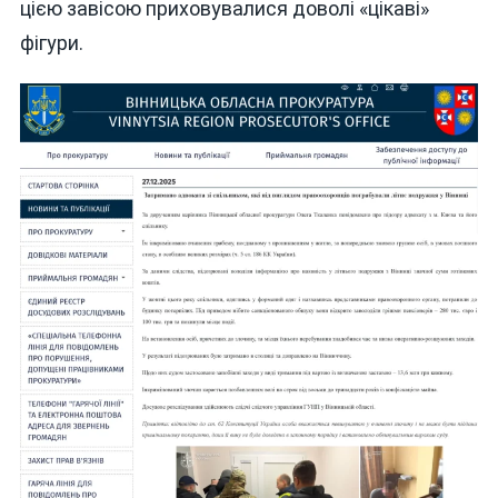
цією завісою приховувалися доволі «цікаві»
фігури.