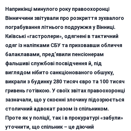
У
Наприкінці минулого року правоохоронці
Зухвалому
Пограбуван
Вінниччини звітували про розкриття зухвалого
Пенсіонері
пограбування літнього подружжя у Вінниці.
У
Київські «гастролери», одягнені в тактичний
Вінниці
Підозрюют
одяг із наліпками СБУ та приховавши обличчя
Донецький
балаклавами, пред’явили пенсіонерам
Адвокат
фальшиві службові посвідчення й, під
Та
Київський
виглядом нібито санкціонованого обшуку,
Поліцейськ
викрали з будинку 280 тисяч євро та 100 тисяч
гривень готівкою. У своїх звітах правоохоронці
зазначали, що у скоєнні злочину підозрюється
столичний адвокат разом із спільником.
Проте як у поліції, так і в прокуратурі «забули»
уточнити, що спільник – це діючий