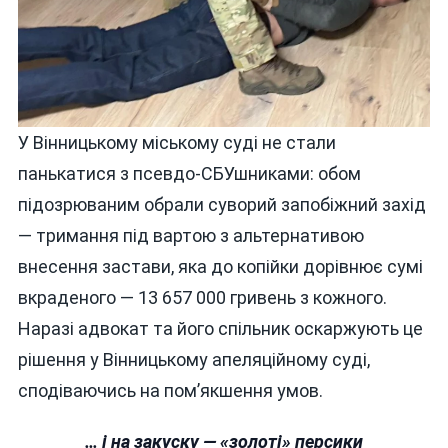
У Вінницькому міському суді не стали
панькатися з псевдо-СБУшниками: обом
підозрюваним обрали суворий запобіжний захід
— тримання під вартою з альтернативою
внесення застави, яка до копійки дорівнює сумі
вкраденого — 13 657 000 гривень з кожного.
Наразі адвокат та його спільник оскаржують це
рішення у Вінницькому апеляційному суді,
сподіваючись на пом’якшення умов.
… і на закуску — «золоті» персики