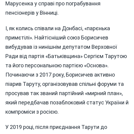
Марусенка у справі про пограбування
пенсіонерів у Вінниці.
І, як колись співали на Донбасі, «парєнька
примєтілі». Найтісніший союз Борисичев
вибудував із нинішнім депутатом Верховної
Ради від партія «Батьківщина» Сергієм Тарутою
та його персональною партією «Основа».
Починаючи з 2017 року, Борисичев активно
піарив Таруту, організовував спільні форуми та
просував так званий партійний «мирний план»,
який передбачав позаблоковий статус України й
компроміси з росією.
У 2019 році, після приєднання Тарути до