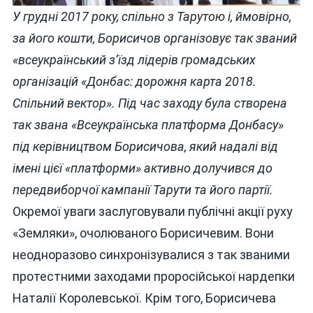
У грудні 2017 року, спільно з Тарутою і, ймовірно,
за його кошти, Борисичов організовує так званий
«всеукраїнський з’їзд лідерів громадських
організацій «Донбас: дорожня карта 2018.
Спільний вектор». Під час заходу була створена
так звана «Всеукраїнська платформа Донбасу»
під керівництвом Борисичова, який надалі від
імені цієї «платформи» активно долучився до
передвиборчої кампанії Тарути та його партії.
Окремої уваги заслуговували публічні акції руху
«Земляки», очолюваного Борисичевим. Вони
неодноразово синхронізувалися з так званими
протестними заходами проросійської нардепки
Наталії Королевської. Крім того, Борисичева