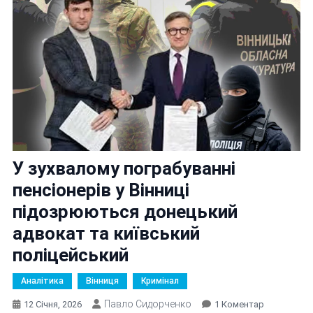
У зухвалому пограбуванні
пенсіонерів у Вінниці
підозрюються донецький
адвокат та київський
поліцейський
Аналітика
Вінниця
Кримінал
Павло Сидорченко
До
12 Січня, 2026
1 Коментар