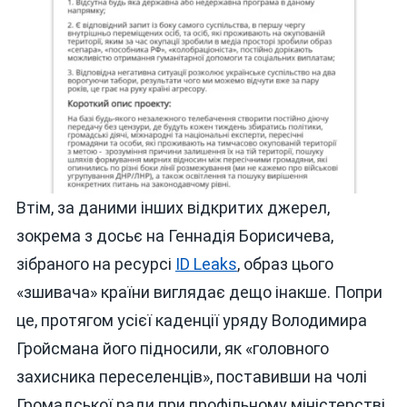
Втім, за даними інших відкритих джерел,
зокрема з досьє на Геннадія Борисичева,
зібраного на ресурсі
ID Leaks
, образ цього
«зшивача» країни виглядає дещо інакше. Попри
це, протягом усієї каденції уряду Володимира
Гройсмана його підносили, як «головного
захисника переселенців», поставивши на чолі
Громадської ради при профільному міністерстві.