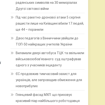
радянських символів на 30 меморіалах
Другої світової війни
Під час ракетно-дронової атаки 5 серпня
рашисти лише на Київщині вбили 17 людей,
ще 44 – поранили
Двоє педагогів з Вінниччини увійшли до
ТОП-50 найкращих учителів України
Виламали двері автобуса ТЦК та звільнили
військовозобов’язаного: суд оштрафував
ї
одного з учасників інциденту
ЄС продовжив тимчасовий захист для
українців, але запровадив обмеження для
новоприбулих
Глянцевий фасад МХП: що приховує
красивий піар найбільшого роботодавця