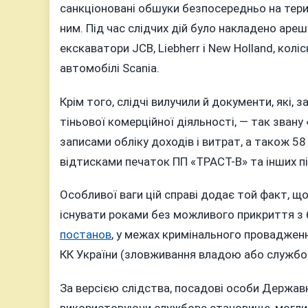
санкціоновані обшуки безпосередньо на терито
ним. Під час слідчих дій було накладено ареш
екскаватори JCB, Liebherr і New Holland, кол
автомобілі Scania.
Крім того, слідчі вилучили й документи, які,
тіньової комерційної діяльності, — так зван
записами обліку доходів і витрат, а також 5
відтисками печаток ПП «ТРАСТ-В» та інших п
Особливої ваги цій справі додає той факт, щ
існувати роками без можливого прикриття з 
постанов
, у межах кримінального провадження
КК України (зловживання владою або служб
За версією слідства, посадові особи Державно
використовуючи службове становище, могли 