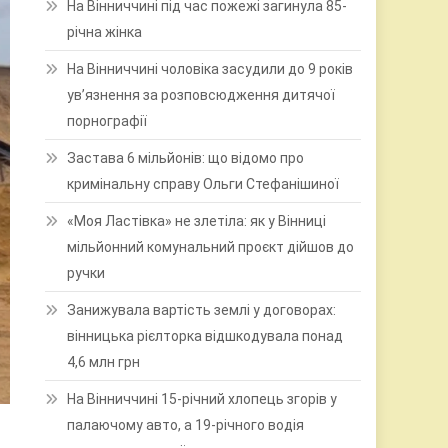
На Вінниччині під час пожежі загинула 85-
річна жінка
На Вінниччині чоловіка засудили до 9 років
ув’язнення за розповсюдження дитячої
порнографії
Застава 6 мільйонів: що відомо про
кримінальну справу Ольги Стефанішиної
«Моя Ластівка» не злетіла: як у Вінниці
мільйонний комунальний проєкт дійшов до
ручки
Занижувала вартість землі у договорах:
вінницька рієлторка відшкодувала понад
4,6 млн грн
На Вінниччині 15-річний хлопець згорів у
палаючому авто, а 19-річного водія