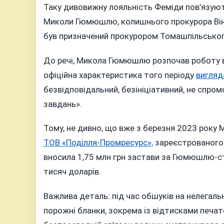
Таку дивовижну лояльність Феміди пов’язують
Миколи Гюмюшлю, колишнього прокурора Вінн
був призначений прокурором Томашпільського
До речі, Микола Гюмюшлю розпочав роботу в 
офіційна характеристика того періоду
вигляд
безвідповідальний, безініціативний, не спр
завдань».
Тому, не дивно, що вже з березня 2023 рок
ТОВ «Поділля-Промресурс»,
зареєстрованого у
вносила 1,75 млн грн застави за Гюмюшлю-ст
тисяч доларів.
Важлива деталь: під час обшуків на нелегаль
порожні бланки, зокрема із відтисками печа