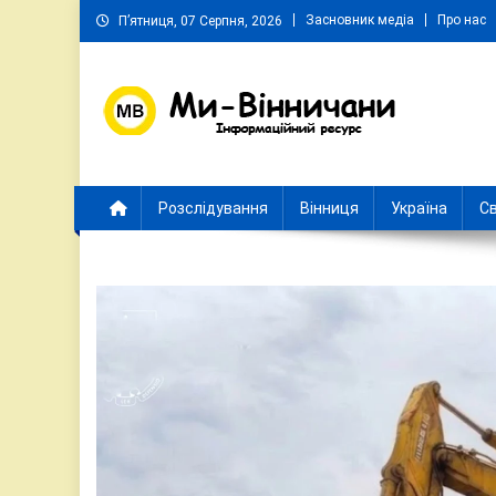
Skip
Засновник медіа
Про нас
П’ятниця, 07 Серпня, 2026
to
content
Ми Вінничани
Незалежний інформаційний портал Вінничини
Розслідування
Вінниця
Україна
Св