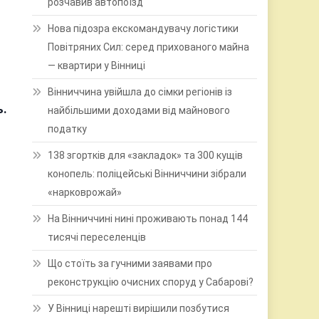
розчавив автопоїзд
Нова підозра екскомандувачу логістики
Повітряних Сил: серед прихованого майна
— квартири у Вінниці
Вінниччина увійшла до сімки регіонів із
ь.
найбільшими доходами від майнового
податку
138 згортків для «закладок» та 300 кущів
конопель: поліцейські Вінниччини зібрали
«нарковрожай»
На Вінниччині нині проживають понад 144
тисячі переселенців
Що стоїть за гучними заявами про
реконструкцію очисних споруд у Сабарові?
У Вінниці нарешті вирішили позбутися