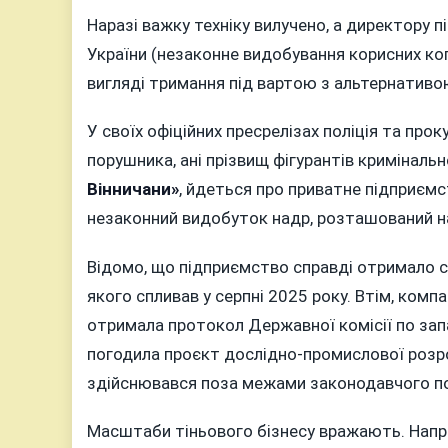
Наразі важку техніку вилучено, а директору п
України (незаконне видобування корисних коп
вигляді тримання під вартою з альтернативо
У своїх офіційних пресрелізах поліція та про
порушника, ані прізвищ фігурантів кримінал
Вінничани»
, йдеться про приватне підприємс
незаконний видобуток надр, розташований на 
Відомо, що підприємство справді отримало сп
якого спливав у серпні 2025 року. Втім, компа
отримала протокол Державної комісії по запа
погодила проєкт дослідно-промислової роз
здійснювався поза межами законодавчого п
Масштаби тіньового бізнесу вражають. Напри