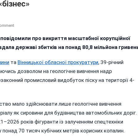
«бізнес»
On
Comment
Піщана
и повідомили про викриття масштабної корупційної
Афера
вдала державі збитків на понад 80,8 мільйона гривен
На
80
Мільйонів:
чини
та
Вінницької обласної прокуратури
, 39-річний
Як
аючись дозволом на геологічне вивчення надр
На
законний промисловий видобуток піску на території 4-
Вінниччині
Роками
Діяв
Нелегальний
ство мало здійснювати лише геологічне вивчення
Прокурорський
ріалу як сировини для будівництва автомобільних доріг.
«бізнес»
1–2026 років фігуранти із залученням спецтехніки
у понад 70 тисяч кубічних метрів корисних копалин.