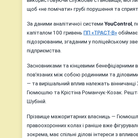
щоб «не помічати» грубі порушення та сприя
За даними аналітичної системи
YouControl
, 
капіталом 100 гривень
ПП «ТРАСТ-В»
обіймає 
підозрюваним, згаданим у поліцейському зв
підприємства.
Засновниками та кінцевими бенефіціарними вл
пов’язаних між собою родинними та діловими
— та вирішальний вплив належать вінничанц
Гюмюшлю та Крістіна Романчук-Козак. Решта
Шубіній.
Прізвище мажоритарних власниць — Гюмюшлю 
правоохоронних колах і раніше вже фігурувал
зокрема, має спільні ділові інтереси з впли