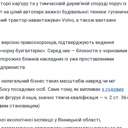
рії кар’єру та у тимчасовій дерев’яній споруді поруч із
т на цілий автопарк важкої будівельної техніки: гусеничн
існий трактор-навантажувач Volvo, а також вантажні
 за версією правоохоронців, підтверджують ведення
у «чорну бухгалтерію». Серед них — блокноти з чорновими
8 порожніх бланків накладних із уже проставленими
ідприємств.
о нелегальний бізнес таких масштабів навряд чи міг
боку посадових осіб. Саме тому, як випливає
з судових
 фігурує й інша, значно тяжча кваліфікація — ч. 2 ст. 36
овим становищем).
ї екологічної інспекції у Вінницькій області,
систематично отримувати неправомірну вигоду за те,