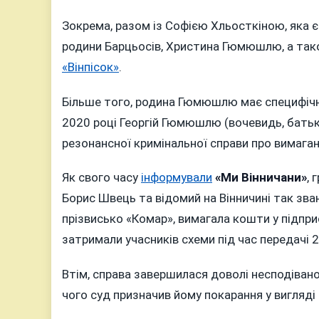
Зокрема, разом із Софією Хльосткіною, яка є
родини Барцьосів, Христина Гюмюшлю, а та
«Вінпісок»
.
Більше того, родина Гюмюшлю має специфічн
2020 році Георгій Гюмюшлю (вочевидь, батько
резонансної кримінальної справи про вимага
Як свого часу
інформували
«Ми Вінничани»
, 
Борис Швець та відомий на Вінничині так зв
прізвисько «Комар», вимагала кошти у підпри
затримали учасників схеми під час передачі 2
Втім, справа завершилася доволі несподівано
чого суд призначив йому покарання у вигляді 