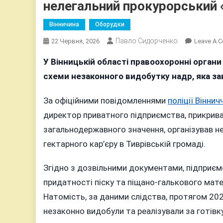
нелегальний прокурорський 
Вінничина
Оборудки
Павло Сидорченко
22 Червня, 2026
Leave A 
У Вінницькій області правоохоронні орган
схеми незаконного видобутку надр, яка за
За офіційними повідомленнями
поліції Віннич
директор приватного підприємства, прикрив
загальнодержавного значення, організував не
гектарного кар’єру в Тиврівській громаді.
Згідно з дозвільними документами, підприєм
придатності піску та піщано-галькового мате
Натомість, за даними слідства, протягом 202
незаконно видобули та реалізували за готівк