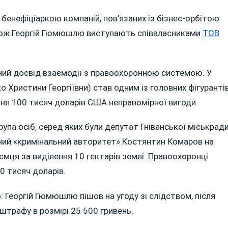
 бенефіціаркою компаній, пов’язаних із бізнес-орбітою
кож Георгій Гюмюшлю виступають співвласниками
ТОВ
ий досвід взаємодії з правоохоронною системою. У
 Христини Георгіївни) став одним із головних фігуранті
ння 100 тисяч доларів США неправомірної вигоди.
група осіб, серед яких були депутат Гніванської міськрад
аний «кримінальний авторитет» Костянтин Комаров на
ємця за виділення 10 гектарів землі. Правоохоронці
0 тисяч доларів.
: Георгій Гюмюшлю пішов на угоду зі слідством, після
штрафу в розмірі 25 500 гривень.