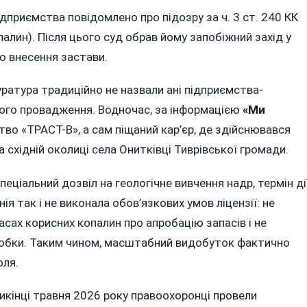
ідприємства повідомлено про підозру за ч. 3 ст. 240 КК
алин). Після цього суд обрав йому запобіжний захід у
ю внесення застави.
куратура традиційно не назвали ані підприємства-
ьного провадження. Водночас, за інформацією
«Ми
тво «ТРАСТ-В», а сам піщаний кар’єр, де здійснювався
східній околиці села Онитківці Тиврівської громади.
еціальний дозвіл на геологічне вивчення надр, термін ді
нія так і не виконала обов’язкових умов ліцензії: не
сах корисних копалин про апробацію запасів і не
робки. Таким чином, масштабний видобуток фактично
оля.
кінці травня 2026 року правоохоронці провели