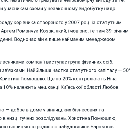
ти учасникам схеми у незаконному видобутку надр.
посаду керівника створеного у 2007 році із статутним
Артем Романчук-Козак, який, імовірно, і є тим 39-річним
еденні. Водночас він є лише найманим менеджером
асниками компанії виступає група фізичних осіб,
 зв’язками. Найбільша частка статутного капіталу — 5
і Христині Гюмюшлю. Ще по 20% контролюють Ніна
 10% належить мешканці Київської області Любові
— добре відоме у вінницьких бізнесових та
о в низці гучних розслідувань. Христина Гюмюшлю,
вовою вінницькою родиною забудовників Барцьосів.