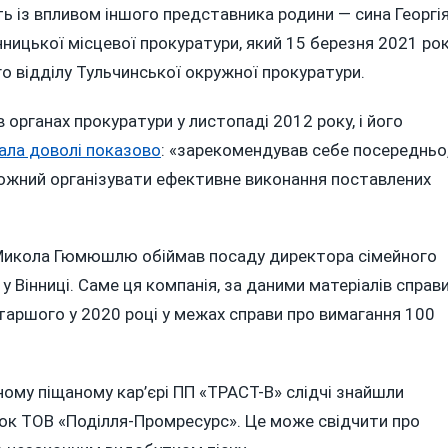
 із впливом іншого представника родини — сина Георгія
ицької місцевої прокуратури, який 15 березня 2021 ро
 відділу Тульчинської окружної прокуратури.
органах прокуратури у листопаді 2012 року, і його
ала доволі показово
: «зарекомендував себе посередньо
оможний організувати ефективне виконання поставлених
у Микола Гюмюшлю обіймав посаду директора сімейного
 Вінниці. Саме ця компанія, за даними матеріалів справи
аршого у 2020 році у межах справи про вимагання 100
ному піщаному кар’єрі ПП «ТРАСТ-В» слідчі знайшли
ток ТОВ «Поділля-Промресурс». Це може свідчити про