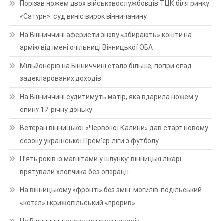
Порізав ножем двох військовослужбовців ТЦК біля ринку
«Сатурн»: суд виніс вирок вінничанину
На Вінниччині аферисти знову «збирають» кошти на
армію від імені очільниці Вінницької ОВА
Мільйонерів на Вінниччині стало більше, попри спад
задекларованих доходів
На Вінниччині судитимуть матір, яка вдарила ножем у
спину 17-річну доньку
Ветеран вінницької «Червоної Калини» дав старт новому
сезону української Прем’єр-ліги з футболу
П’ять років із магнітами у шлунку: вінницькі лікарі
врятували хлопчика без операції
На вінницькому «фронті» без змін: могилів-подільський
«котел» і крижопільський «прорив»
На Вінниччині знову потонув чоловік