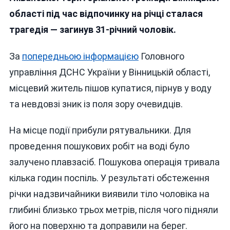
31-
області під час відпочинку на річці сталася
Річний
трагедія — загинув 31-річний чоловік.
Чоловік
За
попередньою інформацією
Головного
управління ДСНС України у Вінницькій області,
місцевий житель пішов купатися, пірнув у воду
та невдовзі зник із поля зору очевидців.
На місце події прибули рятувальники. Для
проведення пошукових робіт на воді було
залучено плавзасіб. Пошукова операція тривала
кілька годин поспіль. У результаті обстеження
річки надзвичайники виявили тіло чоловіка на
глибині близько трьох метрів, після чого підняли
його на поверхню та доправили на берег.