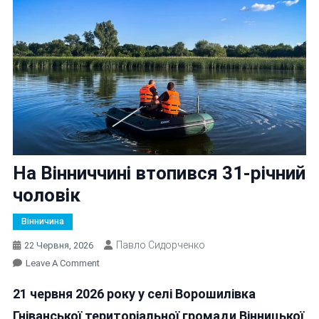
На Вінниччині втопився 31-річний
чоловік
Вінничина
Павло Сидорченко
22 Червня, 2026
On
Leave A Comment
На
21 червня 2026 року у селі Ворошилівка
Вінниччині
Втопився
Гніванської територіальної громади Вінницької