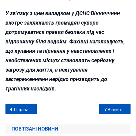
У зв’язку з цим випадком у ДСНС Вінниччини
вкотре закликають громадян суворо
дотримуватися правил безпеки під час
відпочинку біля водойм. Фахівці наголошують,
що купання та пірнання у невстановлених і
необстежених місцях становлять серйозну
загрозу для життя, а нехтування
застереженнями нерідко призводить до
трагічних наслідків.
Навігація
Піщана афера на 80 мільйонів: як на Вінниччині роками діяв нелегальний прокурорський «бізнес»
У Вінниці за држзраду заочно засудили фейкового депутата фейкової Горлівської міськради
записів
ПОВ'ЯЗАНІ НОВИНИ