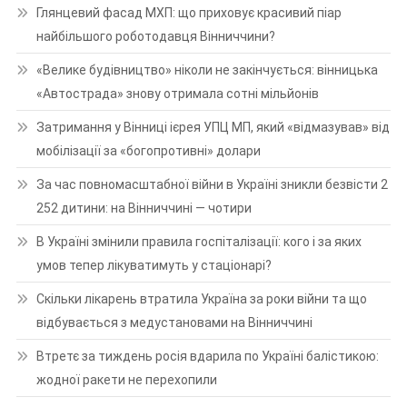
Глянцевий фасад МХП: що приховує красивий піар
найбільшого роботодавця Вінниччини?
«Велике будівництво» ніколи не закінчується: вінницька
«Автострада» знову отримала сотні мільйонів
Затримання у Вінниці ієрея УПЦ МП, який «відмазував» від
мобілізації за «богопротивні» долари
За час повномасштабної війни в Україні зникли безвісти 2
252 дитини: на Вінниччині — чотири
В Україні змінили правила госпіталізації: кого і за яких
умов тепер лікуватимуть у стаціонарі?
Скільки лікарень втратила Україна за роки війни та що
відбувається з медустановами на Вінниччині
Втретє за тиждень росія вдарила по Україні балістикою:
жодної ракети не перехопили