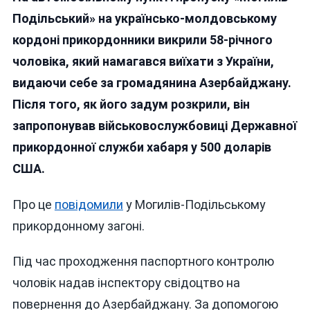
Вінниччині
Подільський» на українсько-молдовському
Не
кордоні прикордонники викрили 58-річного
Взяла
чоловіка, який намагався виїхати з України,
500
Доларів
видаючи себе за громадянина Азербайджану.
Хабаря
Після того, як його задум розкрили, він
Від
запропонував військовослужбовиці Державної
Не
Справжнього
прикордонної служби хабаря у 500 доларів
Азербайджанця
США.
Про це
повідомили
у Могилів-Подільському
прикордонному загоні.
Під час проходження паспортного контролю
чоловік надав інспектору свідоцтво на
повернення до Азербайджану. За допомогою