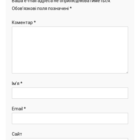
Ваша e-mail адреса не оприлюднюватиметься.
Обов’язкові поля позначені
*
Коментар
*
Ім'я
*
Email
*
Сайт