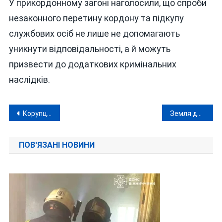
У прикордонному загоні наголосили, що спроби
незаконного перетину кордону та підкупу
службових осіб не лише не допомагають
уникнути відповідальності, а й можуть
призвести до додаткових кримінальних
наслідків.
Навігація
Корупційний «фронт» під час війни: на Вінниччині викрили багатомільйонні асфальтові оборудки
Земля для «своїх»: меру Шаргорода та його двом подільникам оголосили підозри у махінаціях
записів
ПОВ'ЯЗАНІ НОВИНИ