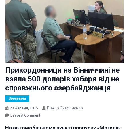
Прикордонниця на Вінниччині не
взяла 500 доларів хабаря від не
справжнього азербайджанця
Вінничина
Павло Сидорченко
23 Червня, 2026
On
Leave A Comment
Прикордонниця
На автомобільному пункті пропуску «Могилів-
На