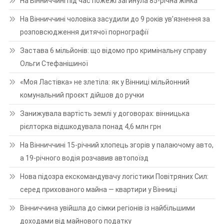
На Вінниччині під час пожежі загинула 85-річна жінка
На Вінниччині чоловіка засудили до 9 років ув’язнення за
розповсюдження дитячої порнографії
Застава 6 мільйонів: що відомо про кримінальну справу
Ольги Стефанішиної
«Моя Ластівка» не злетіла: як у Вінниці мільйонний
комунальний проєкт дійшов до ручки
Занижувала вартість землі у договорах: вінницька
рієлторка відшкодувала понад 4,6 млн грн
На Вінниччині 15-річний хлопець згорів у палаючому авто,
а 19-річного водія розчавив автопоїзд
Нова підозра екскомандувачу логістики Повітряних Сил:
серед прихованого майна — квартири у Вінниці
Вінниччина увійшла до сімки регіонів із найбільшими
доходами від майнового податку