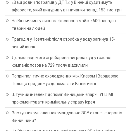
«Ваш родич потрапив у ДТП»: у Вінниці судитимуть
афериста, який видурив у вінничанки понад 153 тис. грн
На Вінниччині у липні зафіксовано майже 600 нападів
тварин на людей
Трагедія у Козятині: після стрибка у воду загинув 15-
річний юнак
Донька відомого агробарона виграла суд у газової
компанії: позов на 729 тисяч відхилили
Попри політичне охолодження між Києвом і Варшавою
Польща продовжує допомагати Вінниччині
Штучний інтелект допоміг Вінницькій єпархії УПЦ МП
прокоментувати кримінальну справу ієрея
Заступником головнокомандувача ЗСУ стане генерал із
Вінниччини?